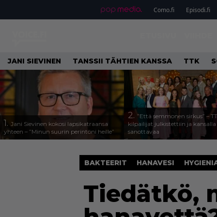
Como.fi
Episodi.fi
ETUSIVU
VIIHDE
JANI SIEVINEN
TANSSII TÄHTIEN KANSSA
TTK
S
2.
”Että semmonen sirkus” – T
1.
Jani Sievinen kokosi lapsikatraansa
kilpailijat julkistettiin ja kansall
yhteen – ”Minun suurin perintöni heille”
sanottavaa
BAKTEERIT
HANAVESI
HYGIENI
Tiedätkö, 