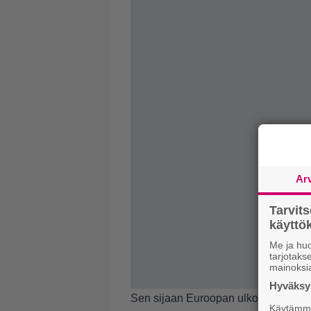
Ar
Tarvit
käytt
Me ja huo
tarjotak
mainoksi
Hyväksym
Sen sijaan Euroopan ulkopuolella h
Käytämme 