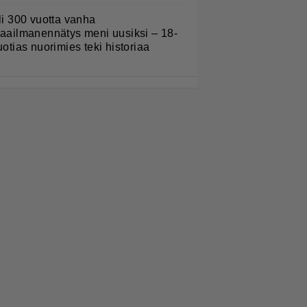
li 300 vuotta vanha
aailmanennätys meni uusiksi – 18-
uotias nuorimies teki historiaa