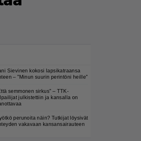
tää
LUETUIMMAT NYT
ani Sievinen kokosi lapsikatraansa
hteen – ”Minun suurin perintöni heille”
Että semmonen sirkus” – TTK-
lpailijat julkistettiin ja kansalla on
anottavaa
yötkö perunoita näin? Tutkijat löysivät
hteyden vakavaan kansansairauteen