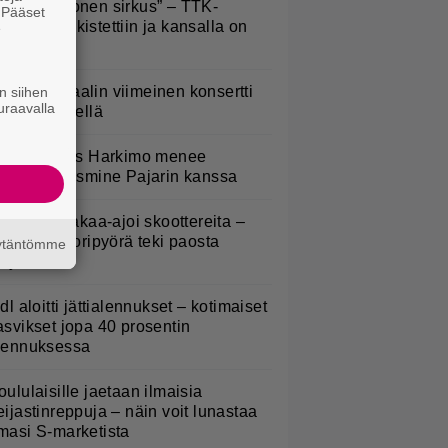
Että semmonen sirkus” – TTK-
. Pääset
lpailijat julkistettiin ja kansalla on
e
anottavaa
ppu Normaalin viimeinen konsertti
n siihen
uraavalla
sitetään Ylellä
uno: Hjallis Harkimo menee
aimisiin Jasmine Pajarin kanssa
irkavalta takaa-ajoi skoottereita –
oliisimoottoripyörä teki paosta
äytäntömme
yhyen
idl aloitti jättialennukset – kotimaiset
asvikset jopa 40 prosentin
lennuksessa
oululaisille jaetaan ilmaisia
eijastinreppuja – näin voit lunastaa
masi S-marketista