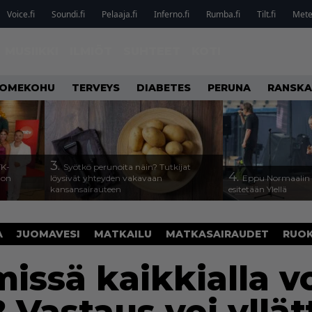
Voice.fi
Soundi.fi
Pelaaja.fi
Inferno.fi
Rumba.fi
Tilt.fi
Metel
MUSIIKKI
ILMIÖT
SUHTEET
KOTI
OMEKOHU
TERVEYS
DIABETES
PERUNA
RANSKA
3.
TK-
Syötkö perunoita näin? Tutkijat
4.
a on
löysivät yhteyden vakavaan
Eppu Normaalin v
kansansairauteen
esitetään Ylellä
A
JUOMAVESI
MATKAILU
MATKASAIRAUDET
RUO
missä kaikkialla v