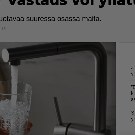
 Vastaus voi yllät
uotavaa suuressa osassa maita.
2:15
J
y
”
ki
s
S
y