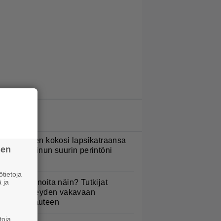
LUETUIMMAT JUTUT
ani Sievinen kokosi lapsikatraansa
sen
hteen – ”Minun suurin perintöni
eille”
tietoja
 ja
yötkö perunoita näin? Tutkijat
öysivät yhteyden vakavaan
ansansairauteen
toja