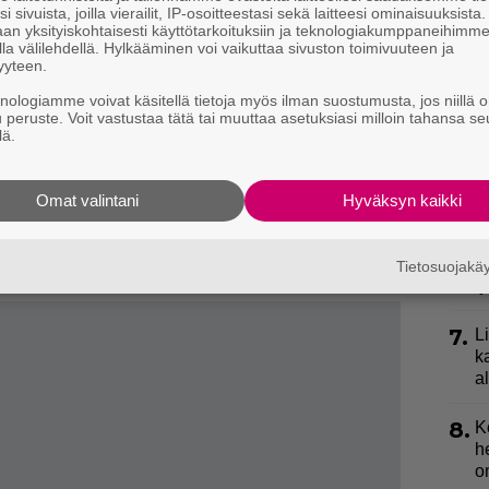
3.
”
akuutusyhtiö WorldTrips Travel Insurance
i sivuista, joilla vierailit, IP-osoitteestasi sekä laitteesi ominaisuuksista
ki
an yksityiskohtaisesti käyttötarkoituksiin ja teknologiakumppaneihimm
isääntönä ainakin sitä, ettei juo hanavettä Keski- tai
la välilehdellä. Hylkääminen voi vaikuttaa sivuston toimivuuteen ja
s
yyteen.
ta ei myöskään suuressa osassa Aasiaa. Sivuston
4.
E
knologiamme voivat käsitellä tietoja myös ilman suostumusta, jos niillä o
Aasiassa vain Japanissa, Singaporessa, Etelä-
u peruste. Voit vastustaa tätä tai muuttaa asetuksiasi milloin tahansa se
e
assa, Bruneissa ja Israelissa.
lä.
assa ja Uudessa-Seelannissa vettä voi juoda
5.
U
n
Omat valintani
Hyväksyn kaikki
tavaksi, vesi ei välttämättä ole automaattisesti
6.
V
annaltaan niin erilaista, että turisti voi saada siitä
p
Tietosuojak
sivatkin vettä.
l
7.
L
k
a
8.
K
h
o