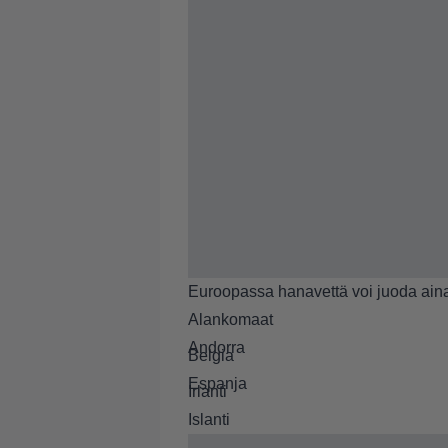
Euroopassa hanavettä voi juoda aina
Alankomaat
Andorra
Belgia
Espanja
Irlanti
Islanti