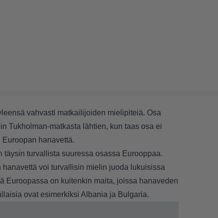
eensä vahvasti matkailijoiden mielipiteiä. Osa
tein Tukholman-matkasta lähtien, kun taas osa ei
n Euroopan hanavettä.
 täysin turvallista suuressa osassa Eurooppaa.
anavettä voi turvallisin mielin juoda lukuisissa
ssä Euroopassa on kuitenkin maita, joissa hanaveden
llaisia ovat esimerkiksi Albania ja Bulgaria.