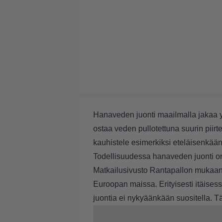
Hanaveden juonti maailmalla jakaa yl
ostaa veden pullotettuna suurin piir
kauhistele esimerkiksi eteläisenkää
Todellisuudessa hanaveden juonti on
Matkailusivusto Rantapallon mukaan h
Euroopan maissa. Erityisesti itäise
juontia ei nykyäänkään suositella. Tä