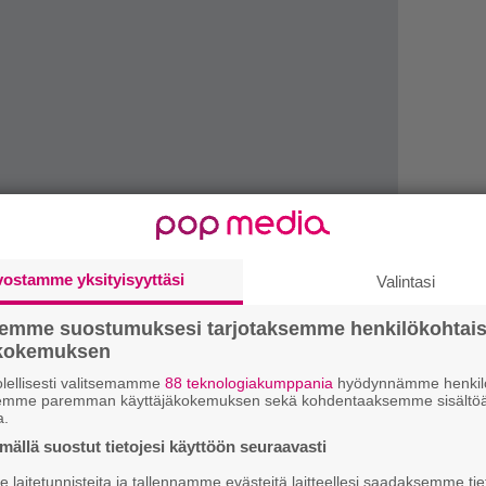
vostamme yksityisyyttäsi
Valintasi
1.
J
semme suostumuksesi tarjotaksemme henkilökohtai
y
ökokemuksen
h
lellisesti valitsemamme
88 teknologiakumppania
hyödynnämme henkilö
2.
semme paremman käyttäjäkokemuksen sekä kohdentaaksemme sisältöä
S
a.
l
k
ällä suostut tietojesi käyttöön seuraavasti
anaveden kanssa kannattaa usein olla tarkempi.
laitetunnisteita ja tallennamme evästeitä laitteellesi saadaksemme tie