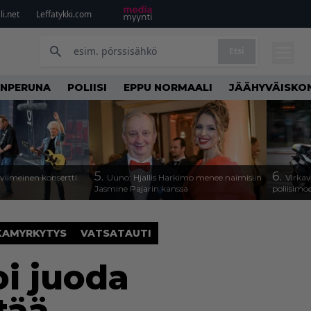
i.net
Leffatykki.com
Etsi
NPERUNA
POLIISI
EPPU NORMAALI
JÄÄHYVÄISKO
5.
6.
iimeinen konsertti
Uuno: Hjallis Harkimo menee naimisiin
Virkav
Jasmine Pajarin kanssa
poliisimo
KAMYRKYTYS
VATSATAUTI
oi juoda