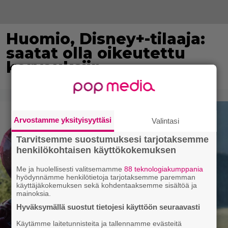
Huomio, Disney+-tilaaja:
saatat olla oikeutettu
korvauksiin
Arvostamme yksityisyyttäsi
Valintasi
Tarvitsemme suostumuksesi tarjotaksemme
henkilökohtaisen käyttökokemuksen
Me ja huolellisesti valitsemamme
88 teknologiakumppania
hyödynnämme henkilötietoja tarjotaksemme paremman
käyttäjäkokemuksen sekä kohdentaaksemme sisältöä ja
mainoksia.
Hyväksymällä suostut tietojesi käyttöön seuraavasti
Käytämme laitetunnisteita ja tallennamme evästeitä