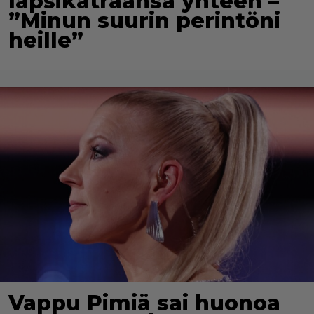
lapsikatraansa yhteen –
”Minun suurin perintöni
heille”
Vappu Pimiä sai huonoa