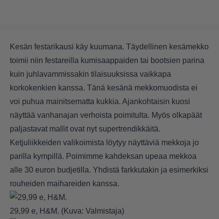
Kesän festarikausi käy kuumana. Täydellinen kesämekko
toimii niin festareilla kumisaappaiden tai bootsien parina
kuin juhlavammissakin tilaisuuksissa vaikkapa
korkokenkien kanssa. Tänä kesänä mekkomuodista ei
voi puhua mainitsematta kukkia. Ajankohtaisin kuosi
näyttää vanhanajan verhoista poimitulta. Myös olkapäät
paljastavat mallit ovat nyt supertrendikkäitä.
Ketjuliikkeiden valikoimista löytyy näyttäviä mekkoja jo
parilla kympillä. Poimimme kahdeksan upeaa mekkoa
alle 30 euron budjetilla. Yhdistä farkkutakin ja esimerkiksi
rouheiden maihareiden kanssa.
29,99 e, H&M. (Kuva: Valmistaja)