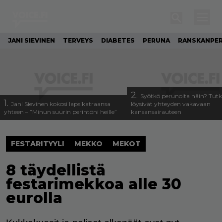
JANI SIEVINEN
TERVEYS
DIABETES
PERUNA
RANSKANPE
2.
Syötkö perunoita näin? Tutk
1.
Jani Sievinen kokosi lapsikatraansa
löysivät yhteyden vakavaan
yhteen – ”Minun suurin perintöni heille”
kansansairauteen
FESTARITYYLI
MEKKO
MEKOT
8 täydellistä
festarimekkoa alle 30
eurolla