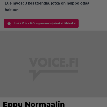
Lue myös:
3 kesätrendiä, jotka on helppo ottaa
haltuun
Lisää Voice.fi Googlen ensisijaiseksi lähteeksi
Eppu Normaalin