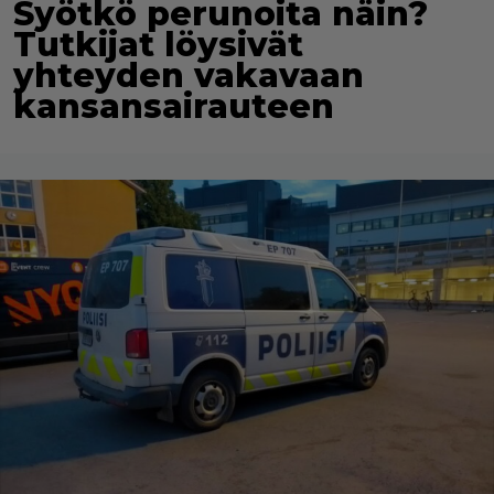
Syötkö perunoita näin?
Tutkijat löysivät
yhteyden vakavaan
kansansairauteen