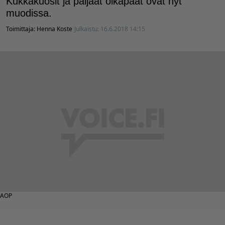
Kukkakuosit ja paljaat olkapäät ovat nyt
muodissa.
Toimittaja:
Henna Koste
Julkaistu:
16.6.2018 14:15
AOP