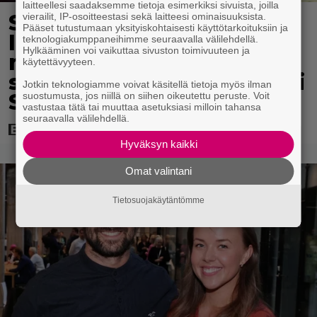
laitteellesi saadaksemme tietoja esimerkiksi sivuista, joilla
Scifihetki:
vierailit, IP-osoitteestasi sekä laitteesi ominaisuuksista.
Pääset tutustumaan yksityiskohtaisesti käyttötarkoituksiin ja
Ilmaiskatselussa 100
teknologiakumppaneihimme seuraavalla välilehdellä.
Hylkääminen voi vaikuttaa sivuston toimivuuteen ja
miljoonan dollarin
käytettävyyteen.
supersankarielokuva – sai
Jotkin teknologiamme voivat käsitellä tietoja myös ilman
Suomessa 4017 katsojaa
suostumusta, jos niillä on siihen oikeutettu peruste. Voit
vastustaa tätä tai muuttaa asetuksiasi milloin tahansa
seuraavalla välilehdellä.
Hyväksyn kaikki
Omat valintani
Tietosuojakäytäntömme