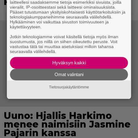
laitteellesi saadaksemme tietoja esimerkiksi sivuista, joilla
vierailit, IP-osoitteestasi sekä laitteesi ominaisuuksista.
Pääset tutustumaan yksityiskohtaisesti käyttötarkoituksiin ja
teknologiakumppaneihimme seuraavalla välilehdellä.
Hylkääminen voi vaikuttaa sivuston toimivuuteen ja
käytettävyyteen.
Jotkin teknologiamme voivat käsitellä tietoja myös ilman
suostumusta, jos niillä on siihen oikeutettu peruste. Voit
vastustaa tätä tai muuttaa asetuksiasi milloin tahansa
seuraavalla välilehdellä.
Hyväksyn kaikki
Omat valintani
Tietosuojakäytäntömme
Uuno: Hjallis Harkimo
menee naimisiin Jasmine
Pajarin kanssa