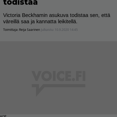
todistaa
Victoria Beckhamin asukuva todistaa sen, että
väreillä saa ja kannatta leikitellä.
Toimittaja:
Reija Saarinen
Julkaistu:
10.9.2020 14:45
AOP