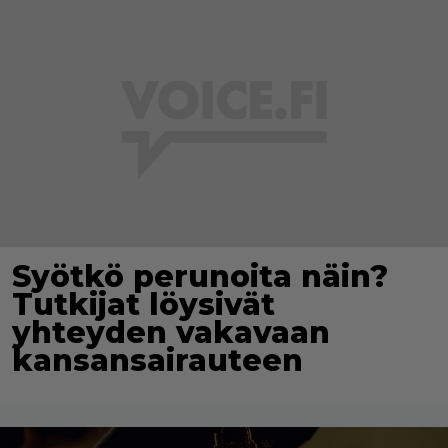
Syötkö perunoita näin?
Tutkijat löysivät
yhteyden vakavaan
kansansairauteen