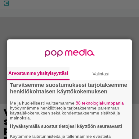
Arvostamme yksityisyyttäsi
Valintasi
Tarvitsemme suostumuksesi tarjotaksemme
henkilökohtaisen käyttökokemuksen
Me ja huolellisesti valitsemamme
88 teknologiakumppania
hyödynnämme henkilötietoja tarjotaksemme paremman
Virkavalta takaa-ajoi
käyttäjäkokemuksen sekä kohdentaaksemme sisältöä ja
mainoksia.
skoottereita –
Hyväksymällä suostut tietojesi käyttöön seuraavasti
poliisimoottoripyörä teki
paosta lyhyen
Käytämme laitetunnisteita ja tallennamme evästeitä