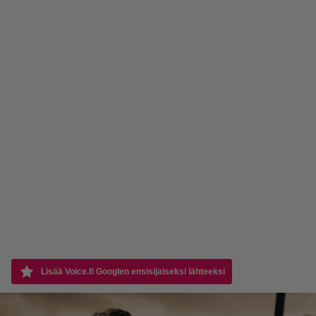
Lisää Voice.fi Googlen ensisijaiseksi lähteeksi