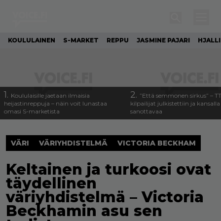
KOULULAINEN
S-MARKET
REPPU
JASMINE PAJARI
HJALL
1.
2.
Koululaisille jaetaan ilmaisia
”Että semmonen sirkus” – T
heijastinreppuja – näin voit lunastaa
kilpailijat julkistettiin ja kansall
omasi S-marketista
sanottavaa
VÄRI
VÄRIYHDISTELMÄ
VICTORIA BECKHAM
Keltainen ja turkoosi ovat
täydellinen
väriyhdistelmä – Victoria
Beckhamin asu sen