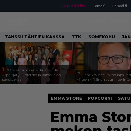
Como.fi
Episodi.fi
ETUSIVU
VIIHDE
TANSSII TÄHTIEN KANSSA
TTK
SOMEKOHU
JAN
1.
”Että semmonen sirkus” – TTK-
2.
kilpailijat julkistettiin ja kansalla on
Jani Sievinen kokosi lapsika
sanottavaa
yhteen – ”Minun suurin perintöni
EMMA STONE
POPCORNI
SATU
Emma Stone