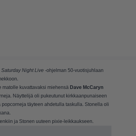
a
Saturday Night Live
-ohjelman 50-vuotisjuhlaan
imekkoon.
le matolle kuvattavaksi miehensä
Dave McCaryn
neja. Näyttelijä oli pukeutunut kirkkaanpunaiseen
 popcorneja täyteen ahdetulla taskulla. Stonella oli
ukana.
kenkiin ja Stonen
uuteen pixie-leikkaukseen
.