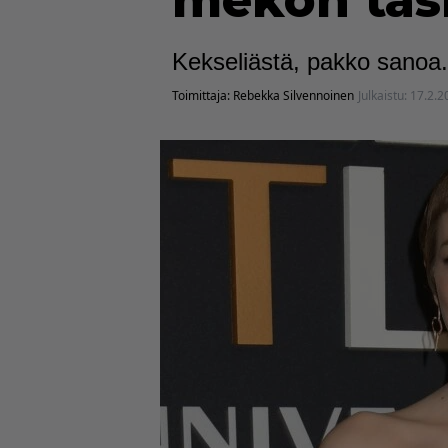
mekon tas
Kekseliästä, pakko sanoa.
Toimittaja:
Rebekka Silvennoinen
Julkaistu:
17.2.2