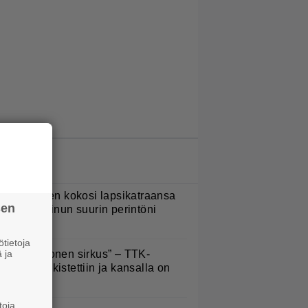
LUETUIMMAT JUTUT
ani Sievinen kokosi lapsikatraansa
sen
hteen – ”Minun suurin perintöni
eille”
tietoja
 ja
Että semmonen sirkus” – TTK-
lpailijat julkistettiin ja kansalla on
anottavaa
toja