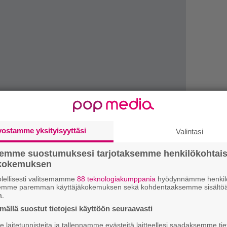
vostamme yksityisyyttäsi
Valintasi
1.
J
semme suostumuksesi tarjotaksemme henkilökohtai
y
ökokemuksen
h
lellisesti valitsemamme
88 teknologiakumppania
hyödynnämme henkilö
2.
semme paremman käyttäjäkokemuksen sekä kohdentaaksemme sisältöä
”
a.
ki
s
ällä suostut tietojesi käyttöön seuraavasti
laitetunnisteita ja tallennamme evästeitä laitteellesi saadaksemme tie