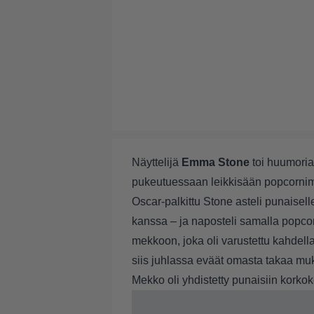
Näyttelijä
Emma Stone
toi huumori
pukeutuessaan leikkisään popcorn
Oscar-palkittu Stone asteli punaisel
kanssa – ja naposteli samalla popcor
mekkoon, joka oli varustettu kahdella
siis juhlassa eväät omasta takaa m
Mekko oli yhdistetty punaisiin korko