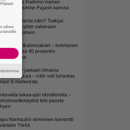
uno: Hjallis Harkimo menee
. Pääset
aimisiin Jasmine Pajarin kanssa
e
yötkö perunoita näin? Tutkijat
öysivät yhteyden vakavaan
n siihen
uraavalla
ansansairauteen
idl aloitti jättialennukset – kotimaiset
asvikset jopa 40 prosentin
lennuksessa
oululaisille jaetaan ilmaisia
äytäntömme
eijastinreppuja – näin voit lunastaa
masi S-marketista
irkavalta takaa-ajoi skoottereita –
oliisimoottoripyörä teki paosta
yhyen
ppu Normaalin viimeinen konsertti
sitetään Ylellä