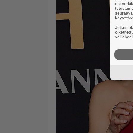
esimerkiks
tutustuma
seuraaval
käytettäv
Jotkin te
oikeutett
välilehdel