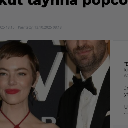
kut täynnä popco
025 18:15
Päivitetty:
13.10.2025 08:18
”
ki
s
J
y
U
J