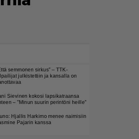
rnia
LUETUIMMAT NYT
Että semmonen sirkus” – TTK-
lpailijat julkistettiin ja kansalla on
anottavaa
ani Sievinen kokosi lapsikatraansa
hteen – ”Minun suurin perintöni heille”
uno: Hjallis Harkimo menee naimisiin
asmine Pajarin kanssa