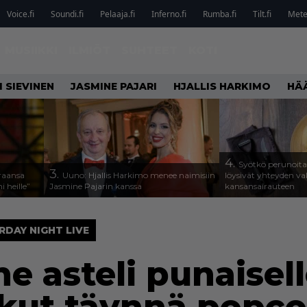
Voice.fi
Soundi.fi
Pelaaja.fi
Inferno.fi
Rumba.fi
Tilt.fi
Metel
MUSIIKKI
ILMIÖT
SUHTEET
KOTI
I SIEVINEN
JASMINE PAJARI
HJALLIS HARKIMO
HÄ
4.
Syötkö perunoita
3.
traansa
Uuno: Hjallis Harkimo menee naimisiin
löysivät yhteyden v
 heille”
Jasmine Pajarin kanssa
kansansairauteen
RDAY NIGHT LIVE
 asteli punaisell