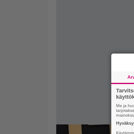
Ar
Tarvit
käytt
Me ja huo
tarjotak
mainoksi
Hyväksym
Käytämme 