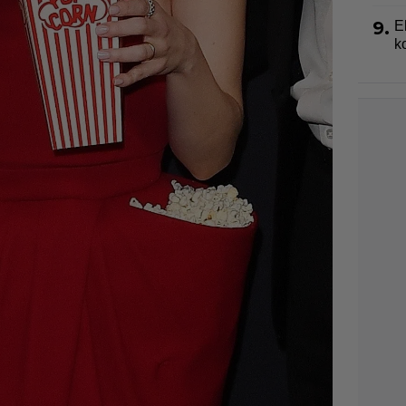
9.
E
k