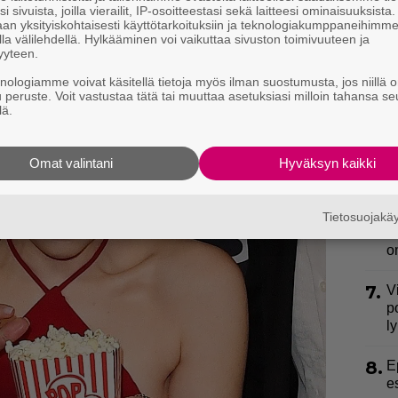
3.
U
i sivuista, joilla vierailit, IP-osoitteestasi sekä laitteesi ominaisuuksista
n
an yksityiskohtaisesti käyttötarkoituksiin ja teknologiakumppaneihimm
la välilehdellä. Hylkääminen voi vaikuttaa sivuston toimivuuteen ja
yyteen.
4.
S
l
knologiamme voivat käsitellä tietoja myös ilman suostumusta, jos niillä o
u peruste. Voit vastustaa tätä tai muuttaa asetuksiasi milloin tahansa se
k
lä.
5.
L
k
Omat valintani
Hyväksyn kaikki
a
6.
K
Tietosuojak
h
o
7.
V
p
l
8.
E
e