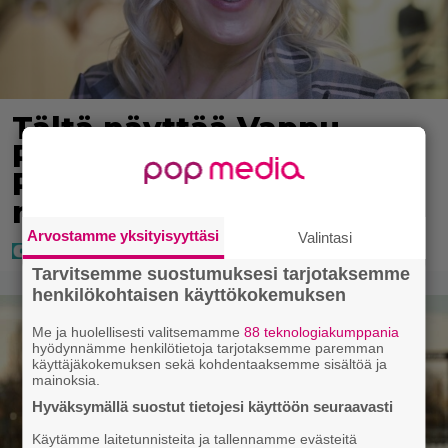
Tältä näyttää Vappu
Pimiän perhelomalla
Portugalissa – ”Kaunis
mekko”
Arvostamme yksityisyyttäsi
Valintasi
Tarvitsemme suostumuksesi tarjotaksemme
henkilökohtaisen käyttökokemuksen
Me ja huolellisesti valitsemamme
88 teknologiakumppania
hyödynnämme henkilötietoja tarjotaksemme paremman
käyttäjäkokemuksen sekä kohdentaaksemme sisältöä ja
mainoksia.
Hyväksymällä suostut tietojesi käyttöön seuraavasti
Käytämme laitetunnisteita ja tallennamme evästeitä