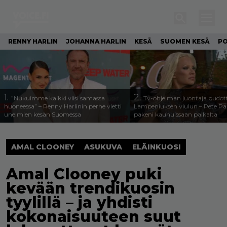
RENNY HARLIN
JOHANNA HARLIN
KESÄ
SUOMEN KESÄ
PO
1.
2.
”Nukuimme kaikki viisi samassa
Tv-ohjelman juontaja pudott
huoneessa” – Renny Harlinin perhe vietti
Lampeniuksen viulun – Pete P
unelmien kesän Suomessa
pakeni kauhuissaan paikalta
AMAL CLOONEY
ASUKUVA
ELÄINKUOSI
Amal Clooney puki
kevään trendikuosin
tyylillä – ja yhdisti
kokonaisuuteen suut