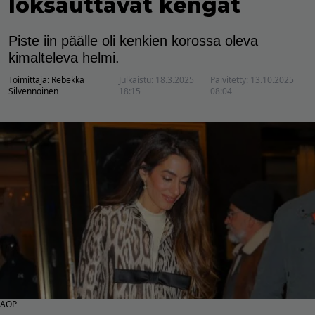
loksauttavat kengät
Piste iin päälle oli kenkien korossa oleva
kimalteleva helmi.
Toimittaja:
Rebekka
Julkaistu:
18.3.2025
Päivitetty:
13.10.2025
Silvennoinen
18:15
08:04
AOP