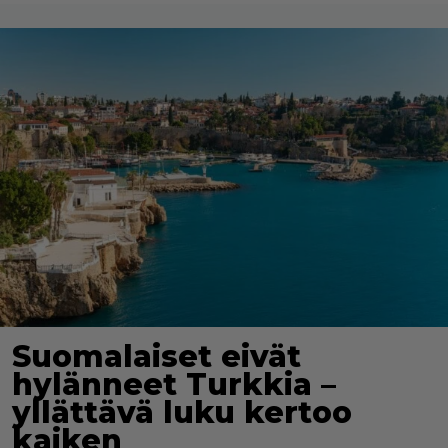
Suomalaiset eivät
hylänneet Turkkia –
yllättävä luku kertoo
kaiken