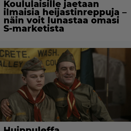
Koululaisille jaetaan
ilmaisia heijastinreppuja –
näin voit lunastaa omasi
S-marketista
Huippuleffa