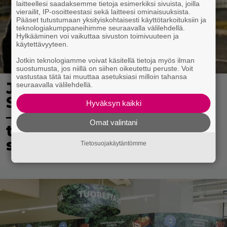
laitteellesi saadaksemme tietoja esimerkiksi sivuista, joilla
vierailit, IP-osoitteestasi sekä laitteesi ominaisuuksista.
Pääset tutustumaan yksityiskohtaisesti käyttötarkoituksiin ja
teknologiakumppaneihimme seuraavalla välilehdellä.
Hylkääminen voi vaikuttaa sivuston toimivuuteen ja
käytettävyyteen.
Jotkin teknologiamme voivat käsitellä tietoja myös ilman
suostumusta, jos niillä on siihen oikeutettu peruste. Voit
vastustaa tätä tai muuttaa asetuksiasi milloin tahansa
Junayhteys avautuu
seuraavalla välilehdellä.
Suomen ja Ruotsin välille
Hyväksyn kaikki
– samalla alkaa uusi
Omat valintani
tullivalvonta: ”Näitä ei
saa tuoda vapaasti”
Tietosuojakäytäntömme