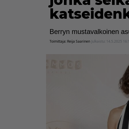
jonka selk
katseiden
Berryn mustavalkoinen asu 
Toimittaja:
Reija Saarinen
Julkaistu:
14.5.2025 16: