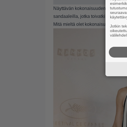
esimerkiks
tutustuma
Näyttävän kokonaisuuden Berry kruunas
seuraaval
sandaaleilla, jotka toivatkin lookiin 
käytettäv
Mitä mieltä olet kokonaisuudesta? Ku
Jotkin te
oikeutett
välilehdel