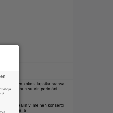
LUETUIMMAT JUTUT
sen
ani Sievinen kokosi lapsikatraansa
hteen – ”Minun suurin perintöni
tietoja
 ja
eille”
ppu Normaalin viimeinen konsertti
sitetään Ylellä
toja