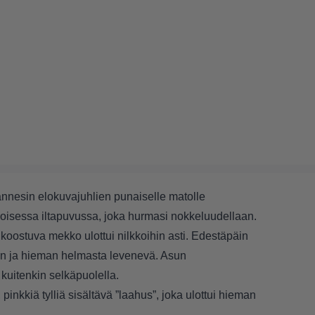
annesin elokuvajuhlien punaiselle matolle
isessa iltapuvussa, joka hurmasi nokkeluudellaan.
a koostuva mekko ulottui nilkkoihin asti. Edestäpäin
nen ja hieman helmasta levenevä. Asun
 kuitenkin selkäpuolella.
 pinkkiä tylliä sisältävä ”laahus”, joka ulottui hieman