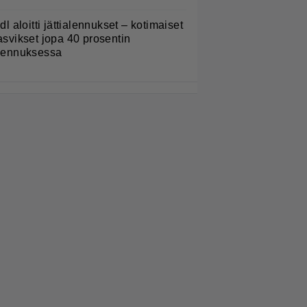
idl aloitti jättialennukset – kotimaiset
asvikset jopa 40 prosentin
lennuksessa