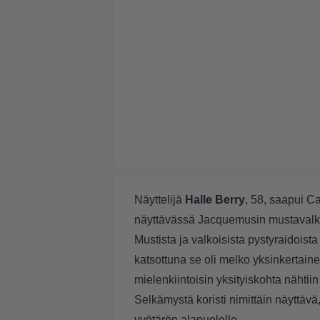
Näyttelijä
Halle Berry
, 58, saapui C
näyttävässä Jacquemusin mustavalko
Mustista ja valkoisista pystyraidoist
katsottuna se oli melko yksinkertai
mielenkiintoisin yksityiskohta nähtiin
Selkämystä koristi nimittäin näyttävä,
vyötärön alapuolelle.