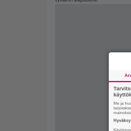
Ar
Tarvit
käytt
Me ja huo
tarjotak
mainoksi
Hyväksym
Käytämme 