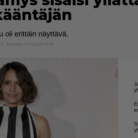
ämys sisälsi yllät
kääntäjän
oli erittäin näyttävä.
15
Päivitetty:
13.10.2025 07:43
J
y
E
e
S
y