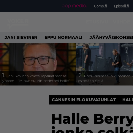
Como.fi
Episodi.fi
ETUSIVU
VIIHDE
JANI SIEVINEN
EPPU NORMAALI
JÄÄHYVÄISKONSE
1.
2.
Jani Sievinen kokosi lapsikatraansa
Eppu Normaalin viimeinen k
yhteen – ”Minun suurin perintöni heille”
esitetään Ylellä
CANNESIN ELOKUVAJUHLAT
HAL
Halle Berr