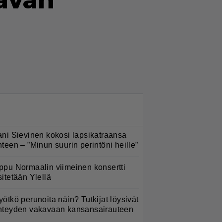
tävän
LUETUIMMAT NYT
ani Sievinen kokosi lapsikatraansa
hteen – ”Minun suurin perintöni heille”
ppu Normaalin viimeinen konsertti
sitetään Ylellä
yötkö perunoita näin? Tutkijat löysivät
hteyden vakavaan kansansairauteen