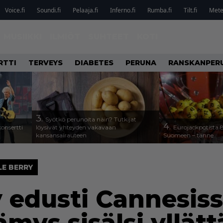
Voice.fi
Soundi.fi
Pelaaja.fi
Inferno.fi
Rumba.fi
Tilt.fi
Metel
MUSIIKKI
ILMIÖT
SUHTEET
KOTI
RTTI
TERVEYS
DIABETES
PERUNA
RANSKANPER
3.
Syötkö perunoita näin? Tutkijat
4.
onsertti
löysivät yhteyden vakavaan
Eurojackpotista
kansansairauteen
Suomeen – tänne
LE BERRY
y edusti Cannesiss