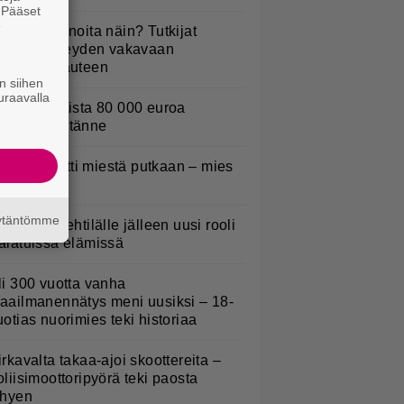
. Pääset
e
yötkö perunoita näin? Tutkijat
öysivät yhteyden vakavaan
ansansairauteen
n siihen
uraavalla
urojackpotista 80 000 euroa
uomeen – tänne
oliisi kuljetti miestä putkaan – mies
uoli
äytäntömme
L: Teemu Lehtilälle jälleen uusi rooli
alatuissa elämissä
li 300 vuotta vanha
aailmanennätys meni uusiksi – 18-
uotias nuorimies teki historiaa
irkavalta takaa-ajoi skoottereita –
oliisimoottoripyörä teki paosta
yhyen