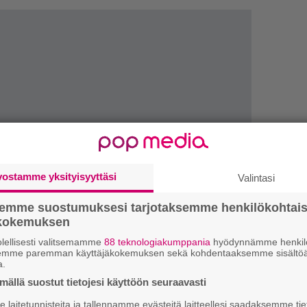
vostamme yksityisyyttäsi
Valintasi
semme suostumuksesi tarjotaksemme henkilökohtai
ökokemuksen
1.
J
y
lellisesti valitsemamme
88 teknologiakumppania
hyödynnämme henkilö
semme paremman käyttäjäkokemuksen sekä kohdentaaksemme sisältöä
h
a.
ällä suostut tietojesi käyttöön seuraavasti
2.
E
e
laitetunnisteita ja tallennamme evästeitä laitteellesi saadaksemme tie