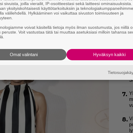
i sivuista, joilla vierailit, IP-osoitteestasi sekä laitteesi ominaisuuksista
an yksityiskohtaisesti käyttötarkoituksiin ja teknologiakumppaneihimm
i erittäin korkeilla koroilla varustetuilla
3.
S
la välilehdellä. Hylkääminen voi vaikuttaa sivuston toimivuuteen ja
l
viimeisen silauksen.
yyteen.
k
vat asusta näet alta.
knologiamme voivat käsitellä tietoja myös ilman suostumusta, jos niillä o
u peruste. Voit vastustaa tätä tai muuttaa asetuksiasi milloin tahansa se
4.
E
lä.
S
Omat valintani
Hyväksyn kaikki
5.
P
k
Tietosuojak
6.
I
S
7.
Y
m
v
8.
V
p
l