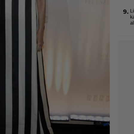
9.
L
k
a