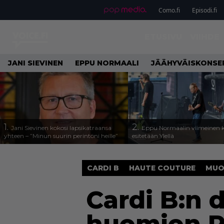
Como.fi
Episodi.fi
ETUSIVU
VIIHDE
JANI SIEVINEN
EPPU NORMAALI
JÄÄHYVÄISKONSE
1.
2.
Jani Sievinen kokosi lapsikatraansa
Eppu Normaalin viimeinen k
yhteen – ”Minun suurin perintöni heille”
esitetään Ylellä
CARDI B
HAUTE COUTURE
MUO
Cardi B:n 