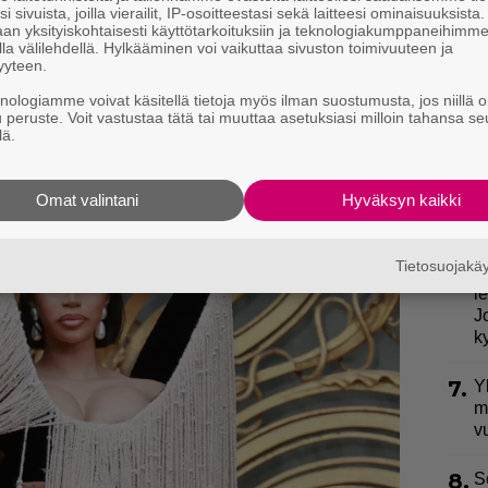
k
i sivuista, joilla vierailit, IP-osoitteestasi sekä laitteesi ominaisuuksista
an yksityiskohtaisesti käyttötarkoituksiin ja teknologiakumppaneihimm
la välilehdellä. Hylkääminen voi vaikuttaa sivuston toimivuuteen ja
3.
E
a täydensivät tumma kissamainen meikki, tyylikäs
yyteen.
e
t.
knologiamme voivat käsitellä tietoja myös ilman suostumusta, jos niillä o
u peruste. Voit vastustaa tätä tai muuttaa asetuksiasi milloin tahansa se
4.
E
lä.
S
Omat valintani
Hyväksyn kaikki
5.
I
S
Tietosuojak
6.
”
l
J
k
7.
Y
m
v
8.
S