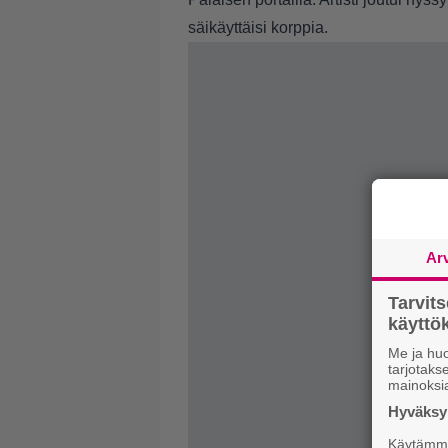
säikäyttäisi korppia.
Ar
Tarvit
käytt
Me ja huo
tarjotak
mainoksi
Hyväksym
Käytämme 