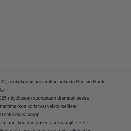
, 32, asukokonaisuus erottui joukosta Pariisin Haute
ix.
 2025 näytökseen suorastaan dramaattisessa
ettimekkoa koristivat veistokselliset
t sekä elävä korppi.
i siipiään, kun hän poseerasi kuvaajille Petit
syttelemään innokkaimpia kuvaajia, etteivät he