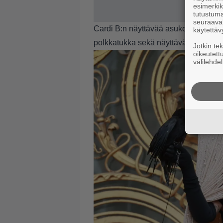
esimerkiks
tutustuma
seuraaval
Cardi B:n näyttävää asukokonaisuutt
käytettäv
polkkatukka sekä näyttävät korvakoru
Jotkin te
oikeutett
välilehdel