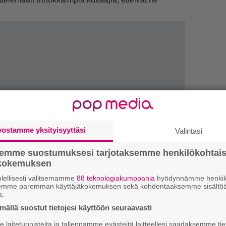
vostamme yksityisyyttäsi
Valintasi
semme suostumuksesi tarjotaksemme henkilökohtai
ökokemuksen
1.
J
y
lellisesti valitsemamme
88 teknologiakumppania
hyödynnämme henkilö
semme paremman käyttäjäkokemuksen sekä kohdentaaksemme sisältöä
h
a.
ällä suostut tietojesi käyttöön seuraavasti
2.
S
l
laitetunnisteita ja tallennamme evästeitä laitteellesi saadaksemme tie