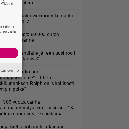
ansansairauteen
. Pääset
e
ppu Normaalin viimeinen konsertti
sitetään Ylellä
n siihen
uraavalla
urojackpotista 80 000 euroa
uomeen – tänne
L: Teemu Lehtilälle jälleen uusi rooli
alatuissa elämissä
äytäntömme
Rakas, aurinkoinen
eijonapoikamme” – Ellen
okikunnaksen Ralph on ”virallisesti
ympin poika”
li 300 vuotta vanha
aailmanennätys meni uusiksi – 18-
uotias nuorimies teki historiaa
onja Aiello hullaantui elämään