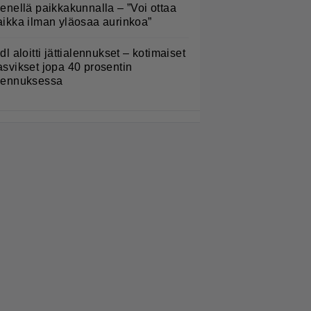
ienellä paikkakunnalla – ”Voi ottaa
aikka ilman yläosaa aurinkoa”
idl aloitti jättialennukset – kotimaiset
asvikset jopa 40 prosentin
lennuksessa