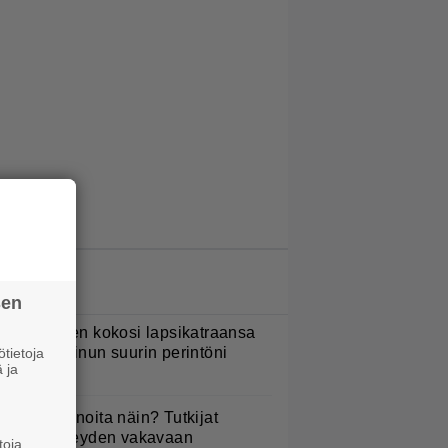
LUETUIMMAT JUTUT
sen
ani Sievinen kokosi lapsikatraansa
hteen – ”Minun suurin perintöni
tietoja
 ja
eille”
yötkö perunoita näin? Tutkijat
öysivät yhteyden vakavaan
toja