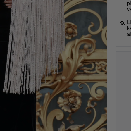
p
v
9.
L
k
a