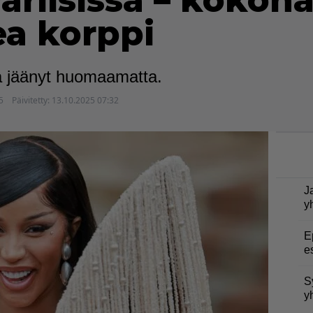
riisissa – kokona
ea korppi
la jäänyt huomaamatta.
5
Päivitetty:
13.10.2025 07:32
J
y
E
e
S
y