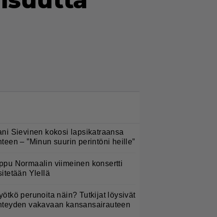
isuutta
LUETUIMMAT NYT
ani Sievinen kokosi lapsikatraansa
hteen – ”Minun suurin perintöni heille”
ppu Normaalin viimeinen konsertti
sitetään Ylellä
yötkö perunoita näin? Tutkijat löysivät
hteyden vakavaan kansansairauteen