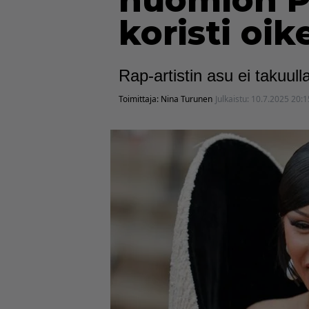
huomion Pa
koristi oik
Rap-artistin asu ei takuul
Toimittaja:
Nina Turunen
Julkaistu:
10.7.2025 20:1