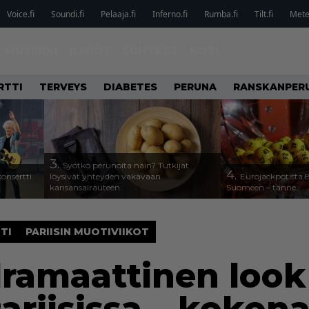
Voice.fi
Soundi.fi
Pelaaja.fi
Inferno.fi
Rumba.fi
Tilt.fi
Metel
MUSIIKKI
ILMIÖT
SUHTEET
KOTI
RTTI
TERVEYS
DIABETES
PERUNA
RANSKANPER
3.
Syötkö perunoita näin? Tutkijat
4.
onsertti
löysivät yhteyden vakavaan
Eurojackpotista
kansansairauteen
Suomeen – tänne
TI
PARIISIN MUOTIVIIKOT
dramaattinen look