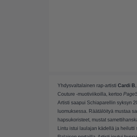
Yhdysvaltalainen rap-artisti
Cardi B
Couture -muotiviikoilla, kertoo
PageS
Artisti saapui Schiaparellin syksyn
luomuksessa. Räätälöityä mustaa sam
hapsukoristeet, mustat samettihanska
Lintu istui laulajan kädellä ja heilutt
Palaisen portailla. Artisti joutui hys