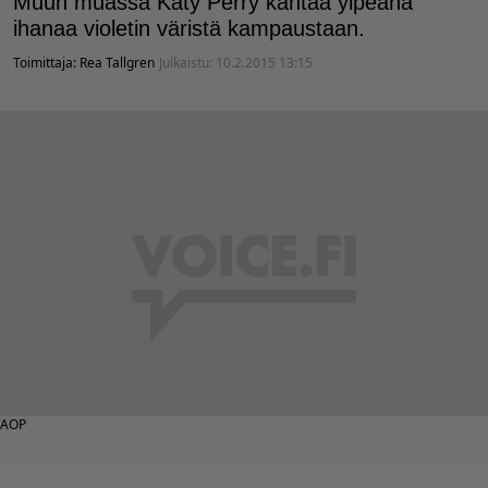
Muun muassa Katy Perry kantaa ylpeänä
ihanaa violetin väristä kampaustaan.
Toimittaja:
Rea Tallgren
Julkaistu:
10.2.2015 13:15
AOP