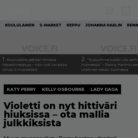
KOULULAINEN
S-MARKET
REPPU
JOHANNA HARLIN
RENN
1.
2.
Koululaisille jaetaan ilmaisia
”Nukuimme kaikki viisi sam
heijastinreppuja – näin voit lunastaa
huoneessa” – Renny Harlinin per
omasi S-marketista
unelmien kesän Suomessa
KATY PERRY
KELLY OSBOURNE
LADY GAGA
Violetti on nyt hittiväri
hiuksissa – ota mallia
julkkiksista