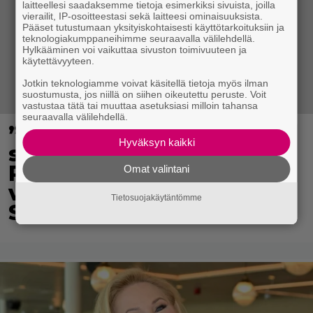
laitteellesi saadaksemme tietoja esimerkiksi sivuista, joilla
vierailit, IP-osoitteestasi sekä laitteesi ominaisuuksista.
Pääset tutustumaan yksityiskohtaisesti käyttötarkoituksiin ja
teknologiakumppaneihimme seuraavalla välilehdellä.
Hylkääminen voi vaikuttaa sivuston toimivuuteen ja
käytettävyyteen.
Jotkin teknologiamme voivat käsitellä tietoja myös ilman
suostumusta, jos niillä on siihen oikeutettu peruste. Voit
vastustaa tätä tai muuttaa asetuksiasi milloin tahansa
seuraavalla välilehdellä.
”Nukuimme kaikki viisi
Hyväksyn kaikki
samassa huoneessa” –
Renny Harlinin perhe
Omat valintani
vietti unelmien kesän
Tietosuojakäytäntömme
Suomessa