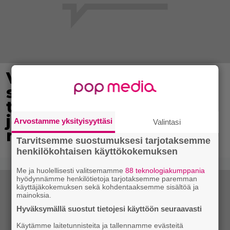
Viikatemiehen asussa
sairaalan katolla
tuijottaneelle
jekkujätkälle saapui
Arvostamme yksityisyyttäsi
Valintasi
noutaja
Tarvitsemme suostumuksesi tarjotaksemme
henkilökohtaisen käyttökokemuksen
Me ja huolellisesti valitsemamme
88 teknologiakumppania
hyödynnämme henkilötietoja tarjotaksemme paremman
käyttäjäkokemuksen sekä kohdentaaksemme sisältöä ja
mainoksia.
Hyväksymällä suostut tietojesi käyttöön seuraavasti
Käytämme laitetunnisteita ja tallennamme evästeitä