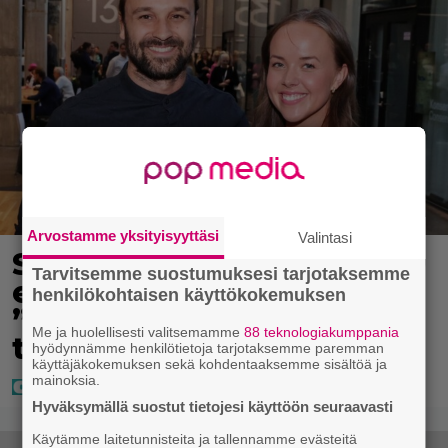
Arvostamme yksityisyyttäsi
Valintasi
Sara ja Mikko Parikka
Tarvitsemme suostumuksesi tarjotaksemme
etsivät uutta kotia –
henkilökohtaisen käyttökokemuksen
”Seuraavaan kotiin
Me ja huolellisesti valitsemamme
88 teknologiakumppania
tämmöinen”
hyödynnämme henkilötietoja tarjotaksemme paremman
käyttäjäkokemuksen sekä kohdentaaksemme sisältöä ja
mainoksia.
Hyväksymällä suostut tietojesi käyttöön seuraavasti
Käytämme laitetunnisteita ja tallennamme evästeitä