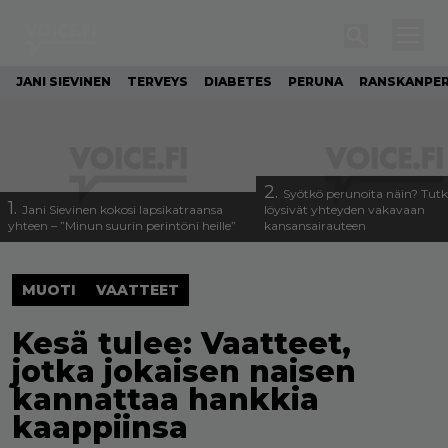
JANI SIEVINEN
TERVEYS
DIABETES
PERUNA
RANSKANPE
2.
Syötkö perunoita näin? Tutk
1.
Jani Sievinen kokosi lapsikatraansa
löysivät yhteyden vakavaan
yhteen – ”Minun suurin perintöni heille”
kansansairauteen
MUOTI
VAATTEET
Kesä tulee: Vaatteet,
jotka jokaisen naisen
kannattaa hankkia
kaappiinsa