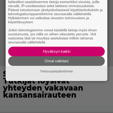
laitteellesi saadaksemme tietoja esimerkiksi sivuista, joilla
vierailit, IP-osoitteestasi sekä laitteesi ominaisuuksista.
Pääset tutustumaan yksityiskohtaisesti käyttötarkoituksiin ja
teknologiakumppaneihimme seuraavalla välilehdellä.
Hylkääminen voi vaikuttaa sivuston toimivuuteen ja
käytettävyyteen.
Jotkin teknologiamme voivat käsitellä tietoja myös ilman
suostumusta, jos niillä on siihen oikeutettu peruste. Voit
vastustaa tätä tai muuttaa asetuksiasi milloin tahansa
seuraavalla välilehdellä.
Hyväksyn kaikki
Omat valintani
Syötkö perunoita näin?
Tietosuojakäytäntömme
Tutkijat löysivät
yhteyden vakavaan
kansansairauteen