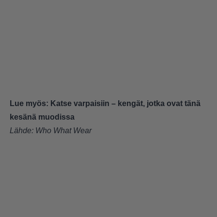
Lue myös:
Katse varpaisiin – kengät, jotka ovat tänä
kesänä muodissa
Lähde:
Who What Wear