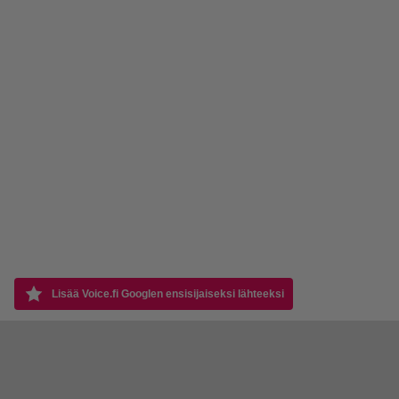
Lisää Voice.fi Googlen ensisijaiseksi lähteeksi