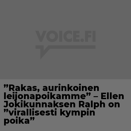
”Rakas, aurinkoinen
leijonapoikamme” – Ellen
Jokikunnaksen Ralph on
”virallisesti kympin
poika”