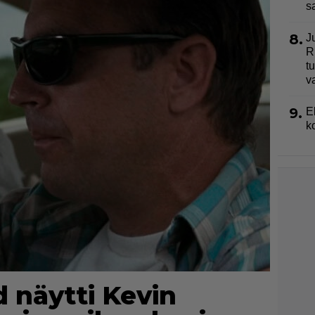
s
8.
J
R
t
v
9.
E
k
 näytti Kevin