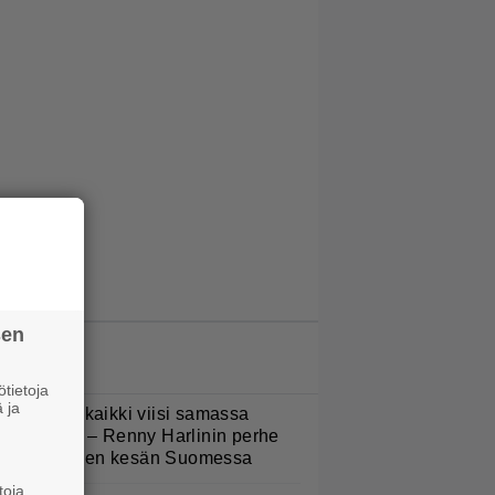
sen
LUETUIMMAT JUTUT
tietoja
 ja
Nukuimme kaikki viisi samassa
uoneessa” – Renny Harlinin perhe
ietti unelmien kesän Suomessa
toja