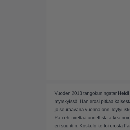
Vuoden 2013 tangokuningatar
Heidi
myrskyissä. Hän erosi pitkäaikaise
jo seuraavana vuonna onni löytyi is
Pari ehti viettää onnellista arkea noi
eri suuntiin. Koskelo kertoi erosta 