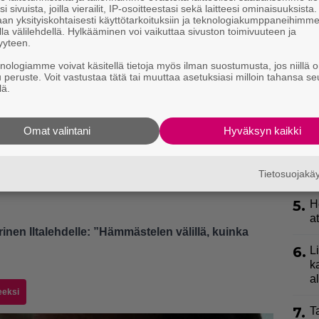
2.
T
i sivuista, joilla vierailit, IP-osoitteestasi sekä laitteesi ominaisuuksista
an yksityiskohtaisesti käyttötarkoituksiin ja teknologiakumppaneihimm
L
la välilehdellä. Hylkääminen voi vaikuttaa sivuston toimivuuteen ja
P
yyteen.
p
knologiamme voivat käsitellä tietoja myös ilman suostumusta, jos niillä o
u peruste. Voit vastustaa tätä tai muuttaa asetuksiasi milloin tahansa se
3.
K
lä.
h
o
Omat valintani
Hyväksyn kaikki
4.
S
k
l
Tietosuojak
5.
H
a
inen Iltalehdelle: ”Hämmästelen välillä, kuinka
6.
L
k
a
eeksi
7.
T