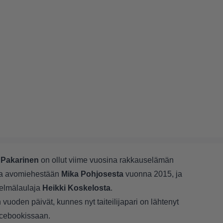
 Pakarinen
on ollut viime vuosina rakkauselämän
sta avomiehestään
Mika Pohjosesta
vuonna 2015, ja
kelmälaulaja
Heikki Koskelosta
.
n vuoden päivät, kunnes nyt taiteilijapari on lähtenyt
Facebookissaan.