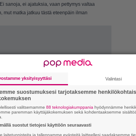
i sanoja, ei ajatuksia, vaan pettymys valtaa
, mut matka jatkuu tästä eteenpäin ilman
vostamme yksityisyyttäsi
Valintasi
semme suostumuksesi tarjotaksemme henkilökohtai
ökokemuksen
lellisesti valitsemamme
88 teknologiakumppania
hyödynnämme henkilö
semme paremman käyttäjäkokemuksen sekä kohdentaaksemme sisältöä
1.
”
a.
h
ällä suostut tietojesi käyttöön seuraavasti
v
laitetunnisteita ja tallennamme evästeitä laitteellesi saadaksemme tie