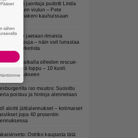
v-ohjelman juontaja pudotti Linda
. Pääset
e
ampeniuksen viulun – Pete
arkkonen pakeni kauhuissaan
aikalta
n siihen
uraavalla
oululaisille jaetaan ilmaisia
eijastinreppuja – näin voit lunastaa
masi S-marketista
uomeen matkalla olleiden rescue-
oirien hirveä loppu – 10 kuoli
ämpöhalvaukseen
äytäntömme
esburgerilta iso muutos: Suosittu
teria poistuu ja hintoja alennetaan
idl aloitti jättialennukset – kotimaiset
asvikset jopa 40 prosentin
lennuksessa
akaisinveto: Ostitko kaupasta tätä