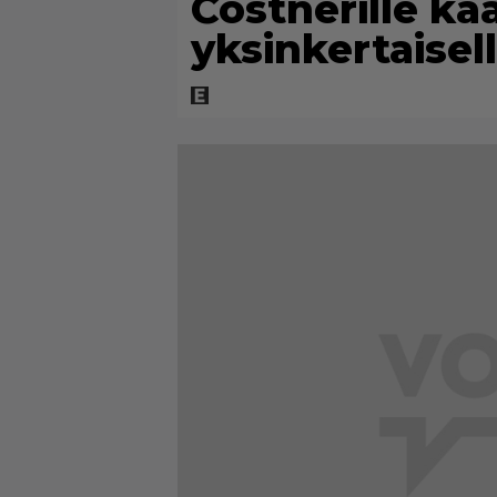
Costnerille ka
yksinkertaisel