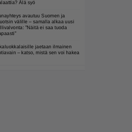
alaattia? Älä syö
unayhteys avautuu Suomen ja
uotsin välille – samalla alkaa uusi
ullivalvonta: ”Näitä ei saa tuoda
apaasti”
kaluokkalaisille jaetaan ilmainen
otiavain – katso, mistä sen voi hakea