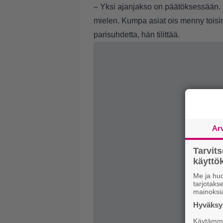
– Yksi ajanjakso on päätöksessään. E
mielen. Kumpa asiat ois menny toisin
parisuhdetta, hän tilittää.
Ar
Tarvit
käytt
Me ja huo
tarjotak
mainoksi
Hyväksym
Käytämme 