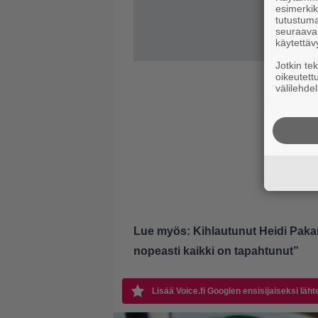
esimerkiks
tutustuma
seuraaval
käytettäv
Jotkin te
oikeutett
välilehdel
Lue myös:
Kihlautunut Heidi Pakar
nopeasti kaikki on tapahtunut”
Lisää Voice.fi Googlen ensisijaiseksi läht