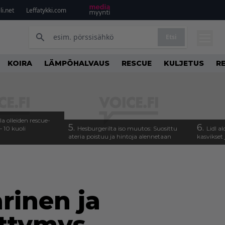
i.net
Leffatykki.com
Etsi
KOIRA
LÄMPÖHALVAUS
RESCUE
KULJETUS
R
 olleiden rescue-
5.
6.
– 10 kuoli
Hesburgerilta iso muutos: Suosittu
Lidl a
ateria poistuu ja hintoja alennetaan
kasvikset
rinen ja