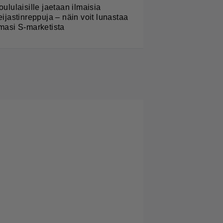
oululaisille jaetaan ilmaisia
eijastinreppuja – näin voit lunastaa
masi S-marketista