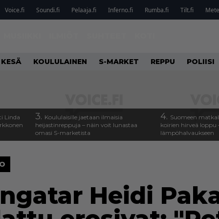
Voice.fi
Soundi.fi
Pelaaja.fi
Inferno.fi
Rumba.fi
Tilt.fi
Metel
MUSIIKKI
ILMIÖT
SUHTEET
KOTI
 KESÄ
KOULULAINEN
S-MARKET
REPPU
POLIISI
3.
4.
i Linda
Koululaisille jaetaan ilmaisia
Suomeen matkalla
arkkonen
heijastinreppuja – näin voit lunastaa
koirien hirveä loppu 
omasi S-marketista
lämpöhalvaukseen
LO
gatar Heidi Paka