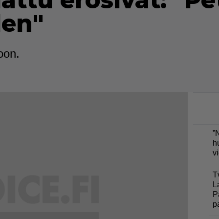
lattu erosivat: "P
len"
oon.
”
h
v
T
L
P
p