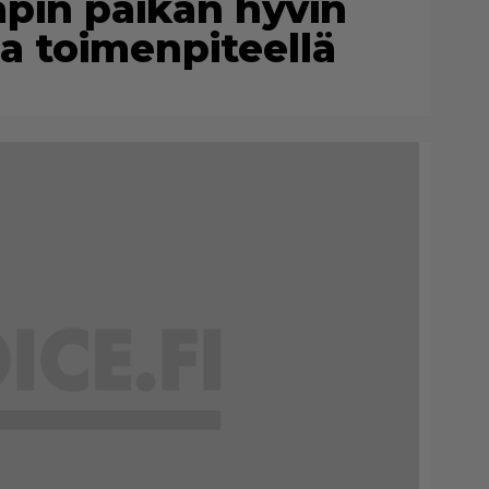
apin paikan hyvin
la toimenpiteellä