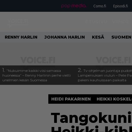
Como.fi
Episodi.fi
ETUSIVU
VIIHDE
RENNY HARLIN
JOHANNA HARLIN
KESÄ
SUOMEN
1.
2.
”Nukuimme kaikki viisi samassa
Tv-ohjelman juontaja pudott
huoneessa” – Renny Harlinin perhe vietti
Lampeniuksen viulun – Pete P
unelmien kesän Suomessa
pakeni kauhuissaan paikalta
HEIDI PAKARINEN
HEIKKI KOSKE
Tangokunin