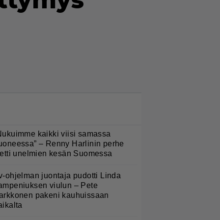
ettymys
LUETUIMMAT NYT
Nukuimme kaikki viisi samassa
uoneessa” – Renny Harlinin perhe
ietti unelmien kesän Suomessa
v-ohjelman juontaja pudotti Linda
ampeniuksen viulun – Pete
arkkonen pakeni kauhuissaan
aikalta