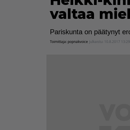
Heikki-kih
valtaa mie
Pariskunta on päätynyt er
Toimittaja:
popnakvoice
Julkaistu:
10.8.2017 13:29