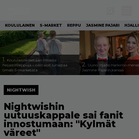
KOULULAINEN
S-MARKET
REPPU
JASMINE PAJARI
HJALL
1.
Koululaisille jaetaan ilmaisia
2.
heijastinreppuja – näin voit lunastaa
Uuno: Hjallis Harkimo menee
omasi S-marketista
Jasmine Pajarin kanssa
NIGHTWISH
Nightwishin
uutuuskappale sai fanit
innostumaan: "Kylmät
väreet"