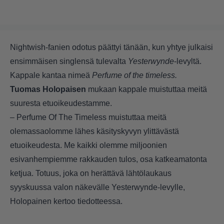
Nightwish-fanien odotus päättyi tänään, kun yhtye julkaisi
ensimmäisen singlensä tulevalta
Yesterwynde
-levyltä.
Kappale kantaa nimeä
Perfume of the timeless.
Tuomas Holopaisen
mukaan kappale muistuttaa meitä
suuresta etuoikeudestamme.
– Perfume Of The Timeless muistuttaa meitä
olemassaolomme lähes käsityskyvyn ylittävästä
etuoikeudesta. Me kaikki olemme miljoonien
esivanhempiemme rakkauden tulos, osa katkeamatonta
ketjua. Totuus, joka on herättävä lähtölaukaus
syyskuussa valon näkevälle Yesterwynde-levylle,
Holopainen kertoo tiedotteessa.