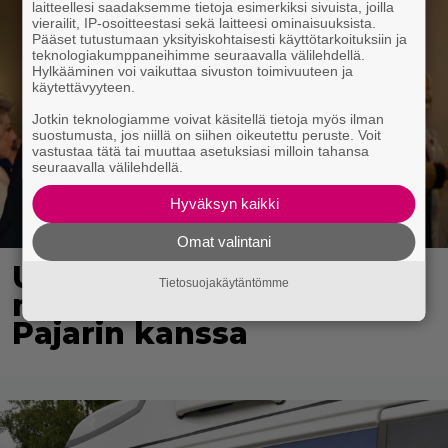
laitteellesi saadaksemme tietoja esimerkiksi sivuista, joilla
vierailit, IP-osoitteestasi sekä laitteesi ominaisuuksista.
Pääset tutustumaan yksityiskohtaisesti käyttötarkoituksiin ja
teknologiakumppaneihimme seuraavalla välilehdellä.
Hylkääminen voi vaikuttaa sivuston toimivuuteen ja
käytettävyyteen.
Jotkin teknologiamme voivat käsitellä tietoja myös ilman
suostumusta, jos niillä on siihen oikeutettu peruste. Voit
vastustaa tätä tai muuttaa asetuksiasi milloin tahansa
seuraavalla välilehdellä.
Hyväksyn kaikki
Omat valintani
Uuno: Hjallis Harkimo
Tietosuojakäytäntömme
menee naimisiin Jasmine
Pajarin kanssa