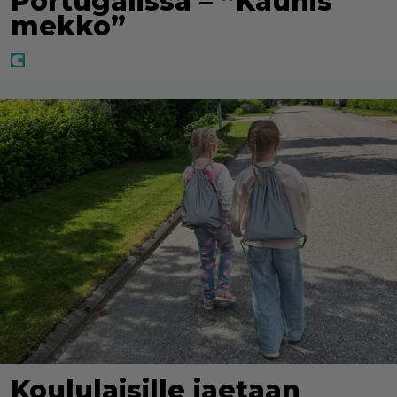
Portugalissa – ”Kaunis
mekko”
Koululaisille jaetaan