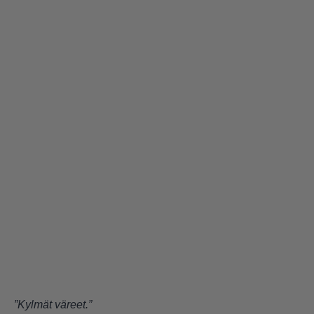
”Kylmät väreet.”