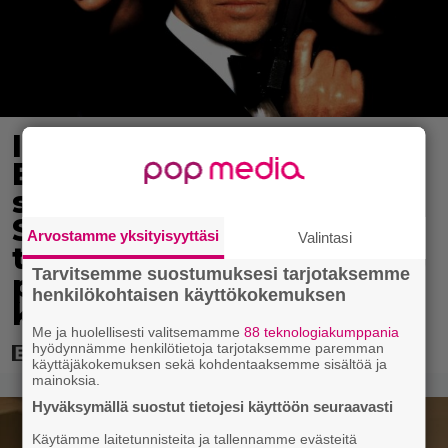
Illan Bond on paras
Brosnanilta –
samankaltaisuus
Schwarzeneggerin
Arvostamme yksityisyyttäsi
Valintasi
toimintatykitykseen
Tarvitsemme suostumuksesi tarjotaksemme
pakotti tekemään
henkilökohtaisen käyttökokemuksen
kässärin uusiksi
Me ja huolellisesti valitsemamme
88 teknologiakumppania
hyödynnämme henkilötietoja tarjotaksemme paremman
käyttäjäkokemuksen sekä kohdentaaksemme sisältöä ja
mainoksia.
Hyväksymällä suostut tietojesi käyttöön seuraavasti
Käytämme laitetunnisteita ja tallennamme evästeitä