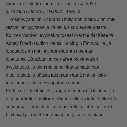
kymmenes studioalbumi ja se on jatkoa 2020
julkaistun
Human. :II: Nature. –
levylle.
– Yesterwynde on 12 tarinan mittainen matka ajan halki,
ylistys ihmisyydelle ja muistutus kuolevaisuudesta.
Kolmen vuoden levyntekoprosessi vei meidät Kiteeltä
Abbey Road -studion kautta Helsingin Finnvoxille, ja
lopputulos on meille yhden suuren unelman
toteutuma. 10. albumimme näkee päivänvalon
syyskuussa, ja olemme sanoinkuvaamattoman
etuoikeutettuja päästä jakamaan tämä matka koko
maailman kanssa, Holopainen sanoo.
Perfume of the timeless -kappaleen musiikkivideon on
ohjannut
Ville Lipiäinen
. Videon alle on tullut hetkessä
suuri määrä innostuneita kommentteja, joten selkeästi
fanit ovat pitäneet kuulemastaan ja näkemästään.