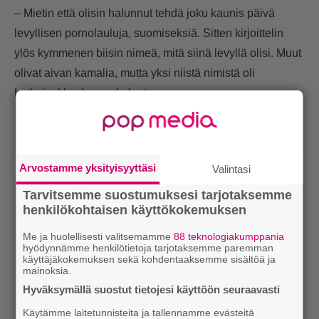
– Mietin että olisin halunnut tehdä joku kaunis päivä
levyllisen pornolauluja, suomiseksiä. Sitten kirjoittelin
ylös kymmenen biisin nimeä, mitä siinä levyllä olisi. Muut
olivat aivan kamalia, mutta yksi niistä nimistä oli
Lutkajenkka, Lempola kertoo.
Arvostamme yksityisyyttäsi
Valintasi
Tarvitsemme suostumuksesi tarjotaksemme
henkilökohtaisen käyttökokemuksen
Me ja huolellisesti valitsemamme
88 teknologiakumppania
hyödynnämme henkilötietoja tarjotaksemme paremman
käyttäjäkokemuksen sekä kohdentaaksemme sisältöä ja
mainoksia.
Hyväksymällä suostut tietojesi käyttöön seuraavasti
Käytämme laitetunnisteita ja tallennamme evästeitä