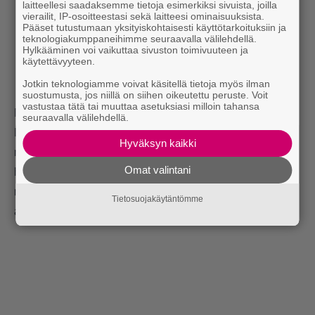
laitteellesi saadaksemme tietoja esimerkiksi sivuista, joilla
vierailit, IP-osoitteestasi sekä laitteesi ominaisuuksista.
Pääset tutustumaan yksityiskohtaisesti käyttötarkoituksiin ja
teknologiakumppaneihimme seuraavalla välilehdellä.
Hylkääminen voi vaikuttaa sivuston toimivuuteen ja
käytettävyyteen.
Jotkin teknologiamme voivat käsitellä tietoja myös ilman
suostumusta, jos niillä on siihen oikeutettu peruste. Voit
vastustaa tätä tai muuttaa asetuksiasi milloin tahansa
Nimi iski heti molempiin.
seuraavalla välilehdellä.
Lutkajenkan sanomaa he summaavat filosofiaan, jossa
Hyväksyn kaikki
naiset voivat olla ja tehdä ihan kaikkea, mitä ikinä
Omat valintani
haluavatkaan. Hauskaa saa pitää, päälleen voi pukea
mitä haluaa, kaiken ei tarvitse olla vakavaa ja samaan
Tietosuojakäytäntömme
aikaan voi olla monia asioita, toisia poissulkematta.