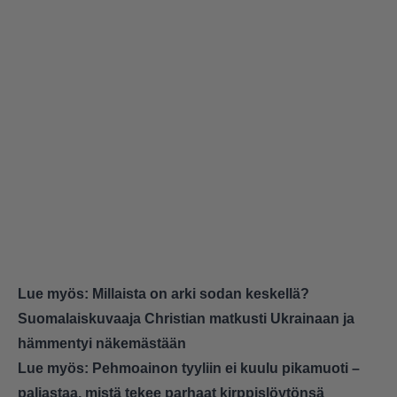
Lue myös:
Millaista on arki sodan keskellä?
Suomalaiskuvaaja Christian matkusti Ukrainaan ja
hämmentyi näkemästään
Lue myös:
Pehmoainon tyyliin ei kuulu pikamuoti –
paljastaa, mistä tekee parhaat kirppislöytönsä