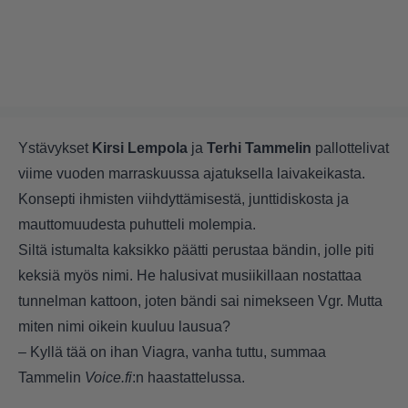
Ystävykset
Kirsi Lempola
ja
Terhi Tammelin
pallottelivat
viime vuoden marraskuussa ajatuksella laivakeikasta.
Konsepti ihmisten viihdyttämisestä, junttidiskosta ja
mauttomuudesta puhutteli molempia.
Siltä istumalta kaksikko päätti perustaa bändin, jolle piti
keksiä myös nimi. He halusivat musiikillaan nostattaa
tunnelman kattoon, joten bändi sai nimekseen Vgr. Mutta
miten nimi oikein kuuluu lausua?
­– Kyllä tää on ihan Viagra, vanha tuttu, summaa
Tammelin
Voice.fi
:n haastattelussa.