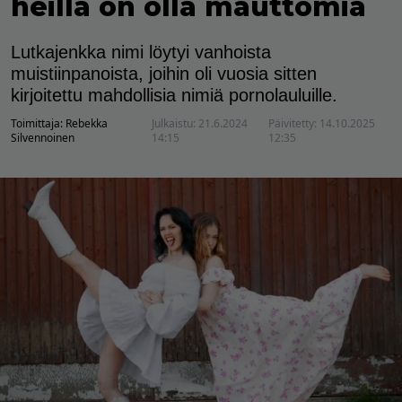
heillä on olla mauttomia
Lutkajenkka nimi löytyi vanhoista
muistiinpanoista, joihin oli vuosia sitten
kirjoitettu mahdollisia nimiä pornolauluille.
Toimittaja:
Rebekka
Julkaistu:
21.6.2024
Päivitetty:
14.10.2025
Silvennoinen
14:15
12:35