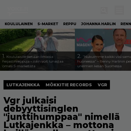
KOULULAINEN
S-MARKET
REPPU
JOHANNA HARLIN
RENN
1.
2.
Koululaisille jaetaan ilmaisia
”Nukuimme kaikki viisi sam
heijastinreppuja – näin voit lunastaa
huoneessa” – Renny Harlinin per
omasi S-marketista
unelmien kesän Suomessa
LUTKAJENKKA
MÖKKITIE RECORDS
VGR
Vgr julkaisi
debyyttisinglen
"junttihumppaa" nimellä
Lutkajenkka – mottona