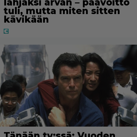
lahjaksi arvan – päävoitto
tuli, mutta miten sitten
kävikään
Tänään tv:ssä: Vuoden