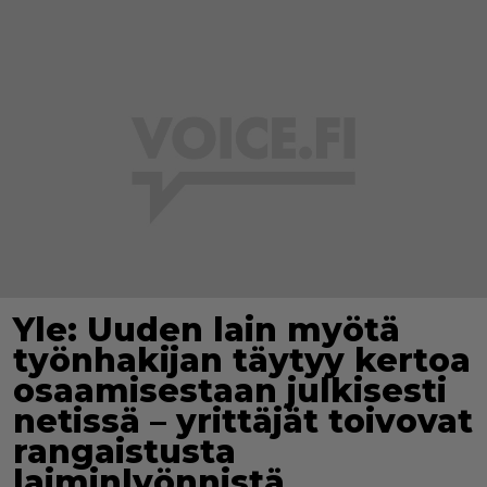
Yle: Uuden lain myötä
työnhakijan täytyy kertoa
osaamisestaan julkisesti
netissä – yrittäjät toivovat
rangaistusta
laiminlyönnistä