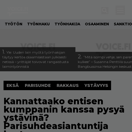
TYÖTÖN
TYÖNHAKU
TYÖNHAKIJA
OSAAMINEN
SANKTIO
1.
Yle: Uuden lain myötä työnhakijan
2.
täytyy kertoa osaamisestaan julkisesti
”Mitä isompi vehje, sen pa
netissä – yrittäjät toivovat rangaistusta
kulkee” – Susanna Penttilä suun
laiminlyönnistä
Bangbussinsa Helsingin keskus
EKSÄ
PARISUHDE
RAKKAUS
YSTÄVYYS
Kannattaako entisen
kumppanin kanssa pysyä
ystävinä?
Parisuhdeasiantuntija