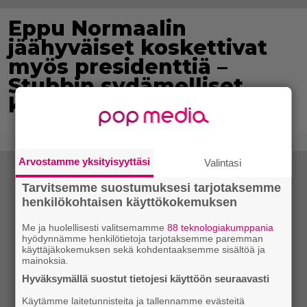
Eppu Normaalin
jäähyväiset koskettivat
myös presidenttiä –
Stubbin sydämelliset
kiitokset ihastuttavat
Arvostamme yksityisyyttäsi
Valintasi
Tarvitsemme suostumuksesi tarjotaksemme
henkilökohtaisen käyttökokemuksen
Me ja huolellisesti valitsemamme
88 teknologiakumppania
hyödynnämme henkilötietoja tarjotaksemme paremman
käyttäjäkokemuksen sekä kohdentaaksemme sisältöä ja
mainoksia.
Hyväksymällä suostut tietojesi käyttöön seuraavasti
Käytämme laitetunnisteita ja tallennamme evästeitä