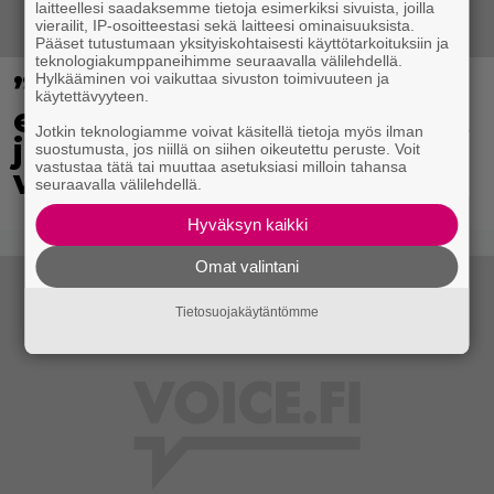
laitteellesi saadaksemme tietoja esimerkiksi sivuista, joilla
vierailit, IP-osoitteestasi sekä laitteesi ominaisuuksista.
Pääset tutustumaan yksityiskohtaisesti käyttötarkoituksiin ja
teknologiakumppaneihimme seuraavalla välilehdellä.
Hylkääminen voi vaikuttaa sivuston toimivuuteen ja
”Tuntuu edelleen
käytettävyyteen.
epätodelliselta” – Harlinit
Jotkin teknologiamme voivat käsitellä tietoja myös ilman
julkaisivat koskettavan
suostumusta, jos niillä on siihen oikeutettu peruste. Voit
vastustaa tätä tai muuttaa asetuksiasi milloin tahansa
videon pikku Daxista
seuraavalla välilehdellä.
Hyväksyn kaikki
Omat valintani
Tietosuojakäytäntömme