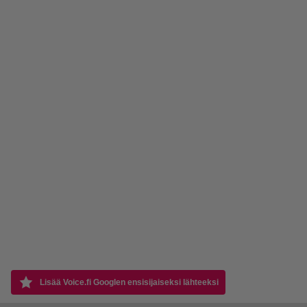
Lisää Voice.fi Googlen ensisijaiseksi lähteeksi