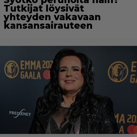
Tutkijat löysivät
yhteyden vakavaan
kansansairauteen