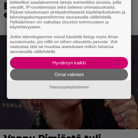
laitteellesi saadaksemme tietoja esimerkiksi sivuista, joilla
Eurojackpotista 80 000
vierailit, IP-osoitteestasi sekä laitteesi ominaisuuksista.
euroa Suomeen – tänne
Pääset tutustumaan yksityiskohtaisesti käyttötarkoituksiin ja
teknologiakumppaneihimme seuraavalla välilehdellä.
Hylkääminen voi vaikuttaa sivuston toimivuuteen ja
käytettävyyteen.
Jotkin teknologiamme voivat käsitellä tietoja myös ilman
suostumusta, jos niillä on siihen oikeutettu peruste. Voit
vastustaa tätä tai muuttaa asetuksiasi milloin tahansa
seuraavalla välilehdellä.
Hyväksyn kaikki
Omat valintani
Tietosuojakäytäntömme