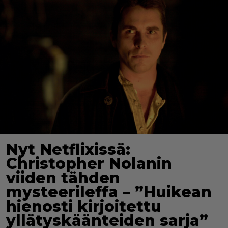
Nyt Netflixissä:
Christopher Nolanin
viiden tähden
mysteerileffa – ”Huikean
hienosti kirjoitettu
yllätyskäänteiden sarja”