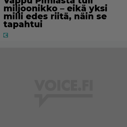
Vappu Pimiästä tuli
miljoonikko – eikä yksi
milli edes riitä, näin se
tapahtui