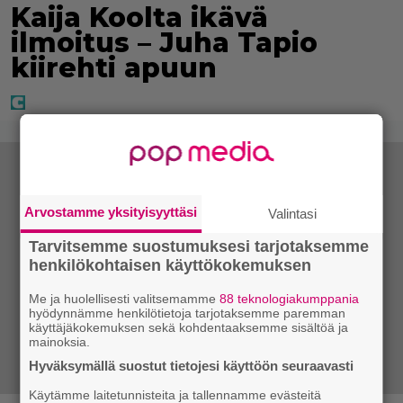
Kaija Koolta ikävä
ilmoitus – Juha Tapio
kiirehti apuun
Arvostamme yksityisyyttäsi
Valintasi
Tarvitsemme suostumuksesi tarjotaksemme
henkilökohtaisen käyttökokemuksen
Me ja huolellisesti valitsemamme
88 teknologiakumppania
hyödynnämme henkilötietoja tarjotaksemme paremman
käyttäjäkokemuksen sekä kohdentaaksemme sisältöä ja
mainoksia.
Hyväksymällä suostut tietojesi käyttöön seuraavasti
Käytämme laitetunnisteita ja tallennamme evästeitä