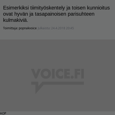
Esimerkiksi tiimityöskentely ja toisen kunnioitus
ovat hyvän ja tasapainoisen parisuhteen
kulmakiviä.
Toimittaja:
popnakvoice
Julkaistu:
24.4.2018 20:45
AOP