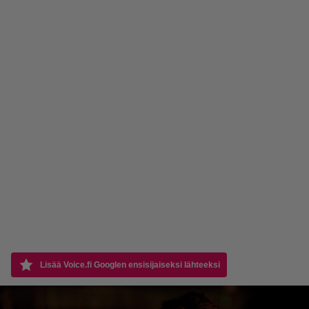
Lisää Voice.fi Googlen ensisijaiseksi lähteeksi