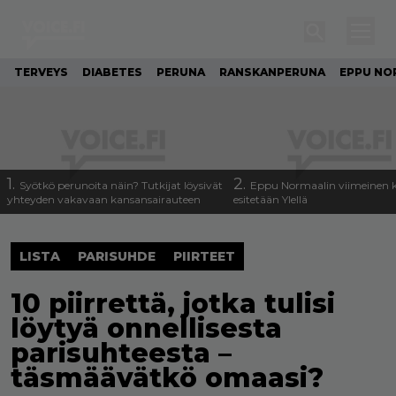
TERVEYS
DIABETES
PERUNA
RANSKANPERUNA
EPPU NO
1.
2.
Syötkö perunoita näin? Tutkijat löysivät
Eppu Normaalin viimeinen k
yhteyden vakavaan kansansairauteen
esitetään Ylellä
LISTA
PARISUHDE
PIIRTEET
10 piirrettä, jotka tulisi
löytyä onnellisesta
parisuhteesta –
täsmäävätkö omaasi?