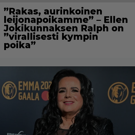
”Rakas, aurinkoinen
leijonapoikamme” – Ellen
Jokikunnaksen Ralph on
”virallisesti kympin
poika”