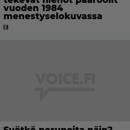
vuoden 1984
menestyselokuvassa
Syötkö perunoita näin?