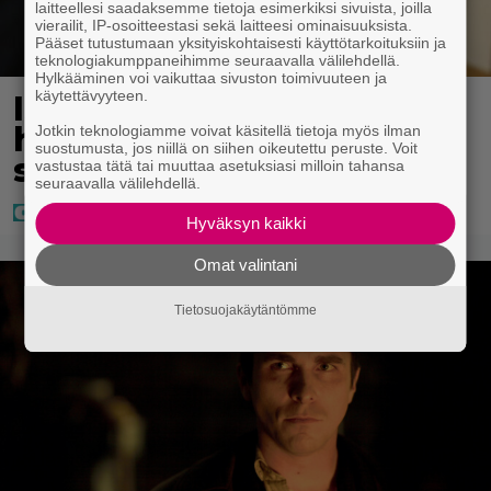
laitteellesi saadaksemme tietoja esimerkiksi sivuista, joilla
vierailit, IP-osoitteestasi sekä laitteesi ominaisuuksista.
Pääset tutustumaan yksityiskohtaisesti käyttötarkoituksiin ja
teknologiakumppaneihimme seuraavalla välilehdellä.
Hylkääminen voi vaikuttaa sivuston toimivuuteen ja
käytettävyyteen.
IS: Hjalliksen ja Jasminen
häissä suomalainen
Jotkin teknologiamme voivat käsitellä tietoja myös ilman
suostumusta, jos niillä on siihen oikeutettu peruste. Voit
supertähti
vastustaa tätä tai muuttaa asetuksiasi milloin tahansa
seuraavalla välilehdellä.
Hyväksyn kaikki
Omat valintani
Tietosuojakäytäntömme