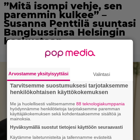
”Mitä isompi vehje, sen
paremmin kulkee” –
Susanna Penttilä suuntasi
Bangbussinsa Helsingin
keskustaan
Arvostamme yksityisyyttäsi
Valintasi
Tarvitsemme suostumuksesi tarjotaksemme
henkilökohtaisen käyttökokemuksen
Me ja huolellisesti valitsemamme
88 teknologiakumppania
hyödynnämme henkilötietoja tarjotaksemme paremman
käyttäjäkokemuksen sekä kohdentaaksemme sisältöä ja
mainoksia.
Hyväksymällä suostut tietojesi käyttöön seuraavasti
Käytämme laitetunnisteita ja tallennamme evästeitä