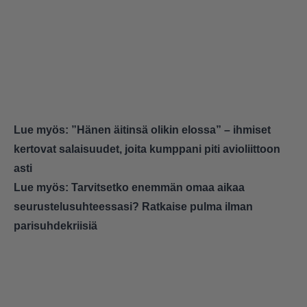
Lue myös:
”Hänen äitinsä olikin elossa” – ihmiset
kertovat salaisuudet, joita kumppani piti avioliittoon
asti
Lue myös:
Tarvitsetko enemmän omaa aikaa
seurustelusuhteessasi? Ratkaise pulma ilman
parisuhdekriisiä