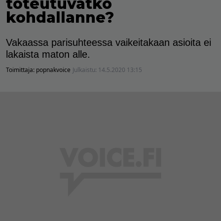
toteutuvatko
kohdallanne?
Vakaassa parisuhteessa vaikeitakaan asioita ei
lakaista maton alle.
Toimittaja:
popnakvoice
Julkaistu:
14.5.2020 13:15