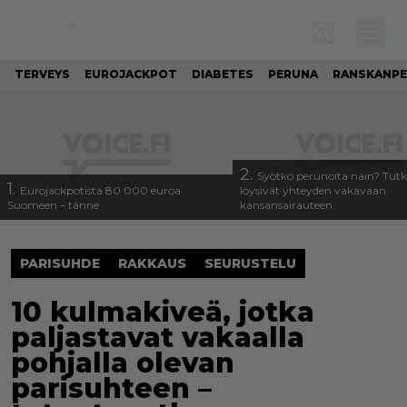
TERVEYS
EUROJACKPOT
DIABETES
PERUNA
RANSKANP
2.
Syötkö perunoita näin? Tutk
1.
Eurojackpotista 80 000 euroa
löysivät yhteyden vakavaan
Suomeen – tänne
kansansairauteen
PARISUHDE
RAKKAUS
SEURUSTELU
10 kulmakiveä, jotka
paljastavat vakaalla
pohjalla olevan
parisuhteen –