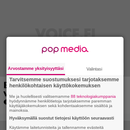
Arvostamme yksityisyyttäsi
Valintasi
Tarvitsemme suostumuksesi tarjotaksemme
Eppu Normaalin
henkilökohtaisen käyttökokemuksen
viimeinen konsertti
Me ja huolellisesti valitsemamme
88 teknologiakumppania
esitetään Ylellä
hyödynnämme henkilötietoja tarjotaksemme paremman
käyttäjäkokemuksen sekä kohdentaaksemme sisältöä ja
mainoksia.
Hyväksymällä suostut tietojesi käyttöön seuraavasti
Käytämme laitetunnisteita ja tallennamme evästeitä