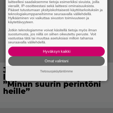
laitteellesi saadaksemme tietoja esimerkiksi sivuista, joilla
vierailit, IP-osoitteestasi sekä laitteesi ominaisuuksista.
Pääset tutustumaan yksityiskohtaisesti käyttötarkoituksiin ja
teknologiakumppaneihimme seuraavalla välilehdellä.
Hylkääminen voi vaikuttaa sivuston toimivuuteen ja
käytettävyyteen.
Jotkin teknologiamme voivat käsitellä tietoja myös ilman
suostumusta, jos niillä on siihen oikeutettu peruste. Voit
vastustaa tätä tai muuttaa asetuksiasi milloin tahansa
seuraavalla välilehdellä.
Hyväksyn kaikki
Omat valintani
Jani Sievinen kokosi
Tietosuojakäytäntömme
lapsikatraansa yhteen –
”Minun suurin perintöni
heille”