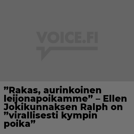
”Rakas, aurinkoinen
leijonapoikamme” – Ellen
Jokikunnaksen Ralph on
”virallisesti kympin
poika”