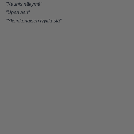
”Kaunis näkymä”
”Upea asu”
”Yksinkertaisen tyylikästä”