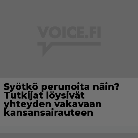
Syötkö perunoita näin?
Tutkijat löysivät
yhteyden vakavaan
kansansairauteen