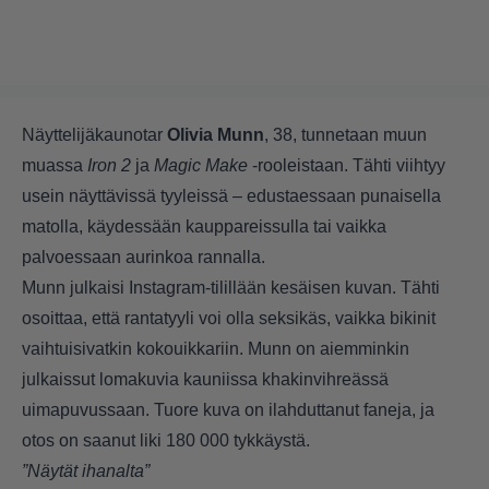
Näyttelijäkaunotar
Olivia Munn
, 38, tunnetaan muun
muassa
Iron 2
ja
Magic Make
-rooleistaan. Tähti viihtyy
usein näyttävissä tyyleissä – edustaessaan punaisella
matolla, käydessään kauppareissulla tai vaikka
palvoessaan aurinkoa rannalla.
Munn julkaisi Instagram-tilillään kesäisen kuvan. Tähti
osoittaa, että rantatyyli voi olla seksikäs, vaikka bikinit
vaihtuisivatkin kokouikkariin. Munn on aiemminkin
julkaissut lomakuvia kauniissa khakinvihreässä
uimapuvussaan. Tuore kuva on ilahduttanut faneja, ja
otos on saanut liki 180 000 tykkäystä.
”Näytät ihanalta”