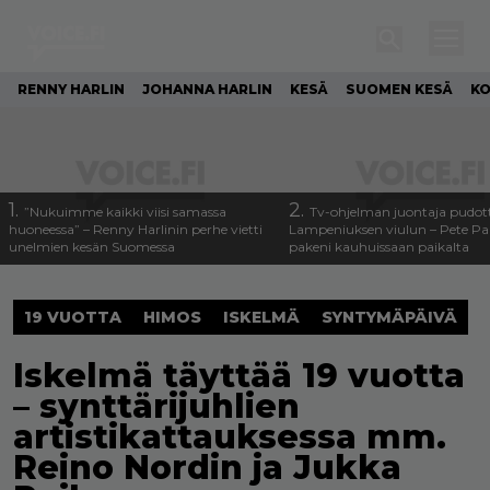
RENNY HARLIN
JOHANNA HARLIN
KESÄ
SUOMEN KESÄ
KO
1.
2.
”Nukuimme kaikki viisi samassa
Tv-ohjelman juontaja pudott
huoneessa” – Renny Harlinin perhe vietti
Lampeniuksen viulun – Pete P
unelmien kesän Suomessa
pakeni kauhuissaan paikalta
19 VUOTTA
HIMOS
ISKELMÄ
SYNTYMÄPÄIVÄ
Iskelmä täyttää 19 vuotta
– synttärijuhlien
artistikattauksessa mm.
Reino Nordin ja Jukka