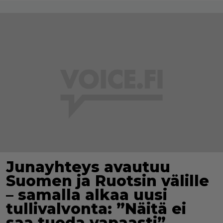
Junayhteys avautuu
Suomen ja Ruotsin välille
– samalla alkaa uusi
tullivalvonta: ”Näitä ei
saa tuoda vapaasti”