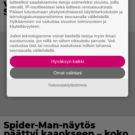
vietti unelmien kesän
laitteellesi saadaksemme tietoja esimerkiksi sivuista, joilla
vierailit, IP-osoitteestasi sekä laitteesi ominaisuuksista.
Suomessa
Pääset tutustumaan yksityiskohtaisesti käyttötarkoituksiin ja
teknologiakumppaneihimme seuraavalla välilehdellä.
Hylkääminen voi vaikuttaa sivuston toimivuuteen ja
käytettävyyteen.
Jotkin teknologiamme voivat käsitellä tietoja myös ilman
suostumusta, jos niillä on siihen oikeutettu peruste. Voit
vastustaa tätä tai muuttaa asetuksiasi milloin tahansa
seuraavalla välilehdellä.
Hyväksyn kaikki
Omat valintani
Tietosuojakäytäntömme
Spider-Man-näytös
päättyi kaaokseen – koko