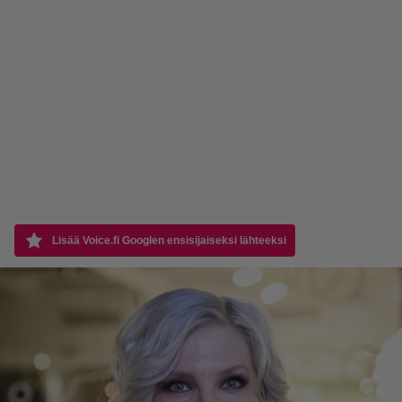
Lisää Voice.fi Googlen ensisijaiseksi lähteeksi