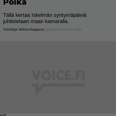
Poika
Tällä kertaa Iskelmän syntymäpäiviä
juhlistetaan maan kamaralla.
Toimittaja:
Milena Raappana
Julkaistu:
25.6.2019 12:45
AOP