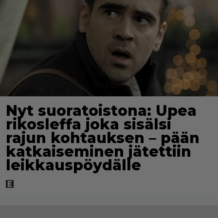
Nyt suoratoistona: Upea
rikosleffa joka sisälsi
rajun kohtauksen – pään
katkaiseminen jätettiin
leikkauspöydälle