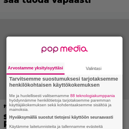
Arvostamme yksityisyyttäsi
Valintasi
Tarvitsemme suostumuksesi tarjotaksemme
henkilökohtaisen käyttökokemuksen
Me ja huolellisesti valitsemamme
88 teknologiakumppania
hyödynnämme henkilötietoja tarjotaksemme paremman
käyttäjäkokemuksen sekä kohdentaaksemme sisältöä ja
”Nukuimme kaikki viisi
mainoksia.
samassa huoneessa” –
Hyväksymällä suostut tietojesi käyttöön seuraavasti
Renny Harlinin perhe
Käytämme laitetunnisteita ja tallennamme evästeitä