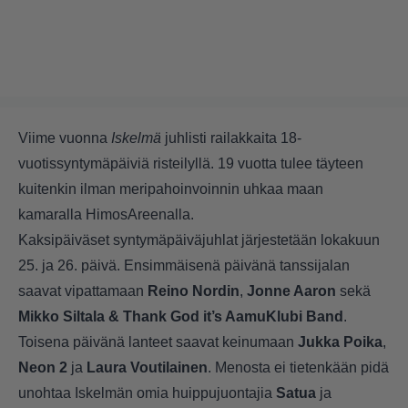
Viime vuonna
Iskelmä
juhlisti railakkaita 18-
vuotissyntymäpäiviä risteilyllä
. 19 vuotta tulee täyteen
kuitenkin ilman meripahoinvoinnin uhkaa maan
kamaralla HimosAreenalla.
Kaksipäiväset syntymäpäiväjuhlat järjestetään lokakuun
25. ja 26. päivä. Ensimmäisenä päivänä tanssijalan
saavat vipattamaan
Reino Nordin
,
Jonne Aaron
sekä
Mikko Siltala & Thank God it’s AamuKlubi Band
.
Toisena päivänä lanteet saavat keinumaan
Jukka Poika
,
Neon 2
ja
Laura Voutilainen
. Menosta ei tietenkään pidä
unohtaa Iskelmän omia huippujuontajia
Satua
ja