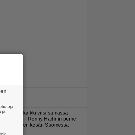
sen
LUETUIMMAT JUTUT
tietoja
 ja
Nukuimme kaikki viisi samassa
uoneessa” – Renny Harlinin perhe
ietti unelmien kesän Suomessa
toja