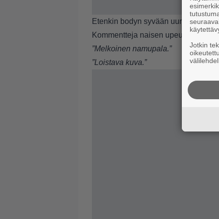
esimerkiks
tutustuma
Etenkin bodyn syvään uurettu kaula-
seuraaval
käytettäv
Kommentteja naisen upeudesta onkin 
Jotkin te
”Melkoinen namupala.”
oikeutett
välilehdel
”Loistava kuva.”