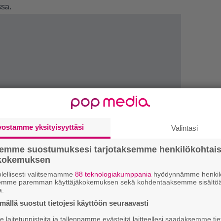
ssa.
vostamme yksityisyyttäsi
Valintasi
semme suostumuksesi tarjotaksemme henkilökohtai
ökokemuksen
lellisesti valitsemamme
88 teknologiakumppania
hyödynnämme henkilö
semme paremman käyttäjäkokemuksen sekä kohdentaaksemme sisältöä
1.
”
a.
h
ällä suostut tietojesi käyttöön seuraavasti
v
laitetunnisteita ja tallennamme evästeitä laitteellesi saadaksemme tie