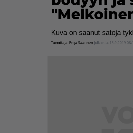
bodyyn ja 
"Melkoine
Kuva on saanut satoja tyk
Toimittaja:
Reija Saarinen
Julkaistu:
13.9.2019 08: