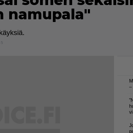
sai somen sekaisi
n namupala"
käyksiä.
15
M
–
”
h
v
J
p