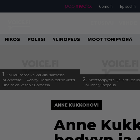
Como.fi
Episodi.fi
ETUSIVU
VIIHDE
RIKOS
POLIISI
YLINOPEUS
MOOTTORIPYÖRÄ
1.
”Nukuimme kaikki viisi samassa
2.
huoneessa” – Renny Harlinin perhe vietti
Moottoripyöräilijä lähti poli
unelmien kesän Suomessa
– huima ylinopeus
ANNE KUKKOHOVI
Anne Kukk