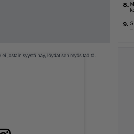
8.
M
k
9.
S
–
 ei jostain syystä näy, löydät sen myös
täältä
.