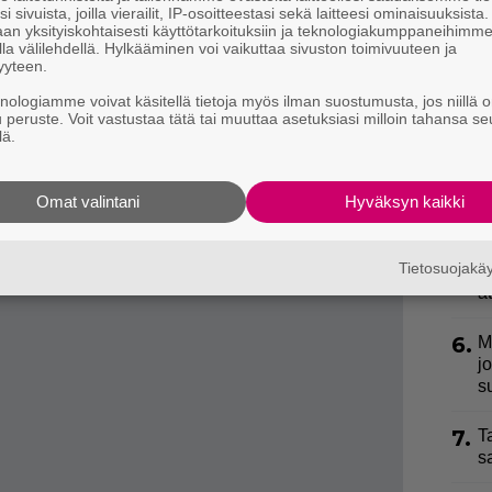
2.
M
i sivuista, joilla vierailit, IP-osoitteestasi sekä laitteesi ominaisuuksista
an yksityiskohtaisesti käyttötarkoituksiin ja teknologiakumppaneihimm
–
aukko on ollut Kukkohovin seuraajien mieleen.
la välilehdellä. Hylkääminen voi vaikuttaa sivuston toimivuuteen ja
yyteen.
sadellut hurjasti.
3.
T
knologiamme voivat käsitellä tietoja myös ilman suostumusta, jos niillä o
L
u peruste. Voit vastustaa tätä tai muuttaa asetuksiasi milloin tahansa se
P
lä.
p
4.
J
Omat valintani
Hyväksyn kaikki
–
Tietosuojak
5.
H
a
6.
M
j
s
7.
T
s