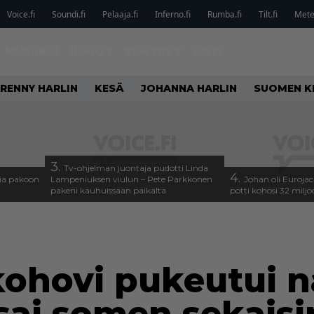
Voice.fi
Soundi.fi
Pelaaja.fi
Inferno.fi
Rumba.fi
Tilt.fi
Metel
MUSIIKKI
ILMIÖT
SUHTEET
KOTI
RENNY HARLIN
KESÄ
JOHANNA HARLIN
SUOMEN K
3.
Tv-ohjelman juontaja pudotti Linda
4.
isia pakoon
Lampeniuksen viulun – Pete Parkkonen
Johan oli Euroja
pakeni kauhuissaan paikalta
potti kohosi 32 milj
ohovi pukeutui n