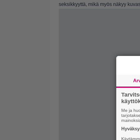
seksikkyyttä, mikä myös näkyy kuva
Ar
Tarvit
käytt
Me ja huo
tarjotak
mainoksi
Hyväksym
Käytämme 