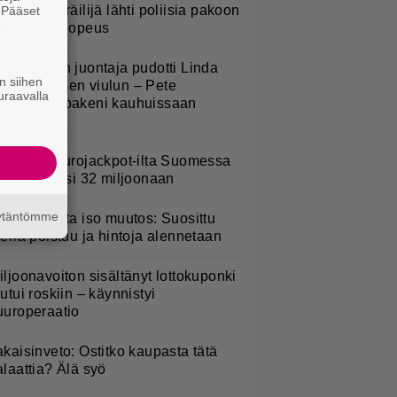
oottoripyöräilijä lähti poliisia pakoon
. Pääset
e
 huima ylinopeus
v-ohjelman juontaja pudotti Linda
n siihen
ampeniuksen viulun – Pete
uraavalla
arkkonen pakeni kauhuissaan
aikalta
ohan oli Eurojackpot-ilta Suomessa
 potti kohosi 32 miljoonaan
äytäntömme
esburgerilta iso muutos: Suosittu
teria poistuu ja hintoja alennetaan
iljoonavoiton sisältänyt lottokuponki
outui roskiin – käynnistyi
uuroperaatio
akaisinveto: Ostitko kaupasta tätä
alaattia? Älä syö