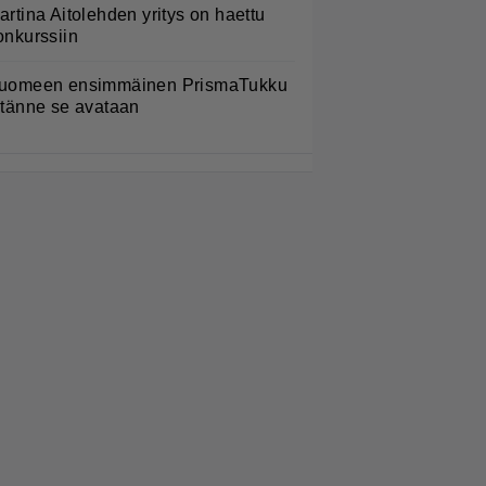
artina Aitolehden yritys on haettu
onkurssiin
uomeen ensimmäinen PrismaTukku
 tänne se avataan