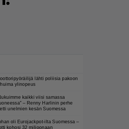
n:
LUETUIMMAT NYT
oottoripyöräilijä lähti poliisia pakoon
 huima ylinopeus
Nukuimme kaikki viisi samassa
uoneessa” – Renny Harlinin perhe
ietti unelmien kesän Suomessa
ohan oli Eurojackpot-ilta Suomessa –
otti kohosi 32 miljoonaan