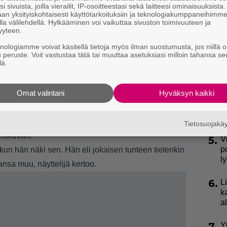
i sivuista, joilla vierailit, IP-osoitteestasi sekä laitteesi ominaisuuksista
an yksityiskohtaisesti käyttötarkoituksiin ja teknologiakumppaneihimm
2.
S
la välilehdellä. Hylkääminen voi vaikuttaa sivuston toimivuuteen ja
l
yyteen.
k
knologiamme voivat käsitellä tietoja myös ilman suostumusta, jos niillä o
u peruste. Voit vastustaa tätä tai muuttaa asetuksiasi milloin tahansa se
3.
lä.
E
e
eet tehtyä sen. Tämä on tarina, joka ansaitsee tulla
Omat valintani
Hyväksyn kaikki
4.
”
ki
lainen kuin ajattelin ja vielä parempikin – omaan
s
us on ihana, Temonen iloitsee.
Tietosuojak
elokuvan.
5.
V
p
a, kun hän näki sen. Hän eli jokaisen tunteen tietenkin
l
sa muu, näyttelijä kertoo.
6.
L
k
a
7.
Y