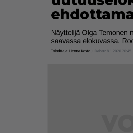
uutuuselo
ehdottamaa
Näyttelijä Olga Temonen n
saavassa elokuvassa. Rooli
Toimittaja:
Henna Koste
Julkaistu:
8.1.2020 20:45