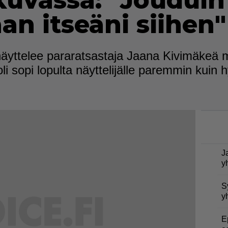
kuvassa: "Jouduin
n itseäni siihen"
äyttelee pararatsastaja Jaana Kivimäkeä m
 sopi lopulta näyttelijälle paremmin kuin h
J
y
S
y
E