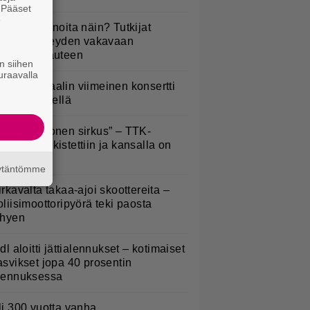
. Pääset
e
yötkö perunoita näin? Tutkijat
öysivät yhteyden vakavaan
ansansairauteen
n siihen
uraavalla
ppu Normaalin viimeinen konsertti
sitetään Ylellä
Että semmonen sirkus” – TTK-
lpailijat julkistettiin ja kansalla on
anottavaa
äytäntömme
irkavalta takaa-ajoi skoottereita –
oliisimoottoripyörä teki paosta
yhyen
idl aloitti jättialennukset – kotimaiset
asvikset jopa 40 prosentin
lennuksessa
li 300 vuotta vanha