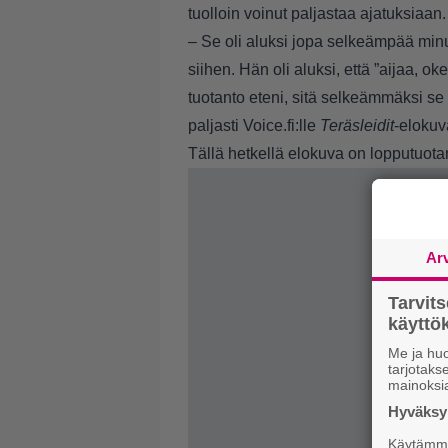
tuolloin voinut paljastaa ajatuksiaan
– Se oli aluksi jopa selkeämpää minu
siihen. Hän oli aluksi, että ”aijaa, o
tuotanto eteni, sitä selkeämmäksi se 
paljasti Voice.fi:lle
Teräsleidit
-elokuv
Tällä hetkellä elokuva on lopputuot
Ar
Tarvit
käytt
Me ja huo
tarjotak
mainoksi
Hyväksym
Käytämme 