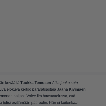
ään keväällä
Tuukka Temosen
Aika jonka sain
-
uva elokuva kertoo pararatsastaja
Jaana Kivimäen
onen paljasti Voice.fi:n haastattelussa, että
a tulisi esittämään pääroolin. Hän ei kuitenkaan