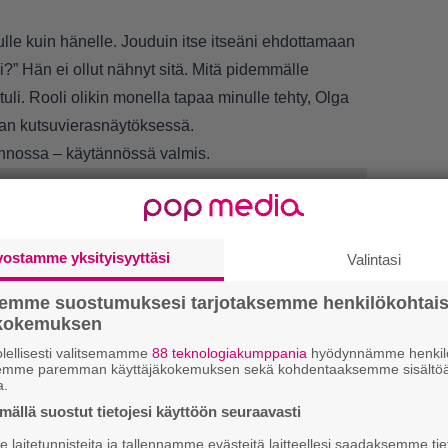
.
lle kuin hänelle. Jouduin itse itseäni ehdottamaan
kei?” Hän ei ollut nähnyt sitä. Mitä pidemmälle
tuli. Rooli olikin monella tapaa minulle tehty, Olga
an kutsuvierasnäytöksessä.
annossa – käytännössä valmis.
vostamme yksityisyyttäsi
Valintasi
semme suostumuksesi tarjotaksemme henkilökohtai
ökokemuksen
lellisesti valitsemamme
88 teknologiakumppania
hyödynnämme henkilö
semme paremman käyttäjäkokemuksen sekä kohdentaaksemme sisältöä
a.
1.
J
ällä suostut tietojesi käyttöön seuraavasti
y
h
laitetunnisteita ja tallennamme evästeitä laitteellesi saadaksemme tie