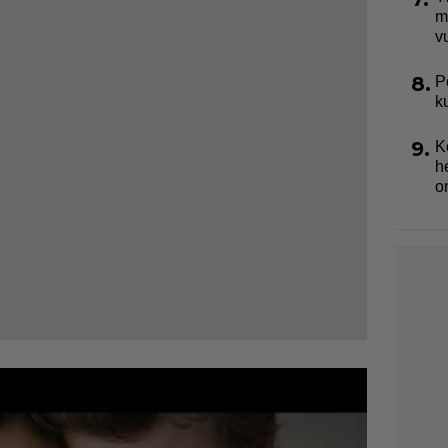
m
v
8.
P
k
9.
K
h
o