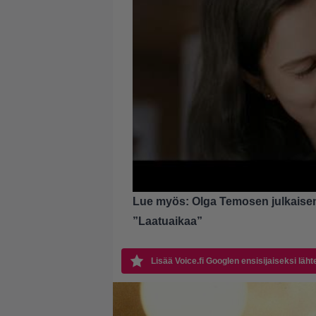
Lue myös:
Olga Temosen julkaise
”Laatuaikaa”
Lisää Voice.fi Googlen ensisijaiseksi läht