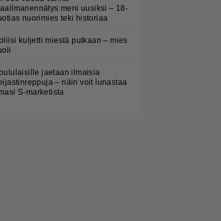
aailmanennätys meni uusiksi – 18-
uotias nuorimies teki historiaa
oliisi kuljetti miestä putkaan – mies
uoli
oululaisille jaetaan ilmaisia
eijastinreppuja – näin voit lunastaa
masi S-marketista