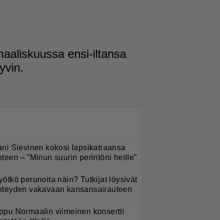
aaliskuussa ensi-iltansa
yvin.
LUETUIMMAT NYT
ani Sievinen kokosi lapsikatraansa
hteen – ”Minun suurin perintöni heille”
yötkö perunoita näin? Tutkijat löysivät
hteyden vakavaan kansansairauteen
ppu Normaalin viimeinen konsertti