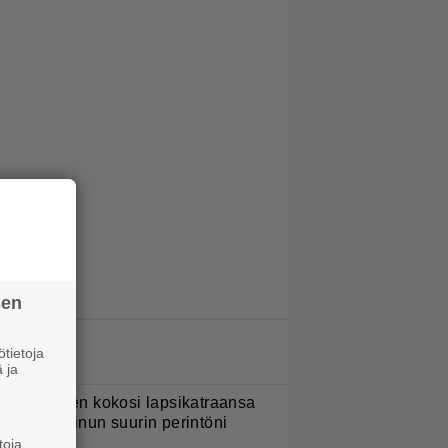
sen
LUETUIMMAT JUTUT
tietoja
 ja
ani Sievinen kokosi lapsikatraansa
hteen – ”Minun suurin perintöni
eille”
toja