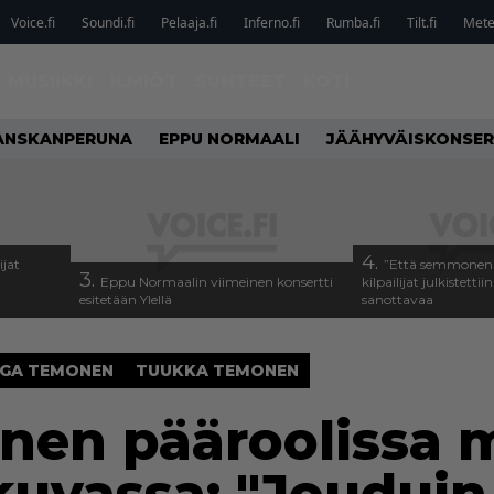
Voice.fi
Soundi.fi
Pelaaja.fi
Inferno.fi
Rumba.fi
Tilt.fi
Metel
MUSIIKKI
ILMIÖT
SUHTEET
KOTI
ANSKANPERUNA
EPPU NORMAALI
JÄÄHYVÄISKONSER
4.
ijat
”Että semmonen s
3.
Eppu Normaalin viimeinen konsertti
kilpailijat julkistettii
esitetään Ylellä
sanottavaa
GA TEMONEN
TUUKKA TEMONEN
nen pääroolissa 