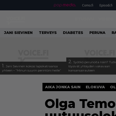
Como.fi
Episodi.fi
ETUSIVU
VIIHDE
JANI SIEVINEN
TERVEYS
DIABETES
PERUNA
R
2.
Syötkö perunoita näin? Tutk
1.
Jani Sievinen kokosi lapsikatraansa
löysivät yhteyden vakavaan
yhteen – ”Minun suurin perintöni heille”
kansansairauteen
AIKA JONKA SAIN
ELOKUVA
OL
Olga Temo