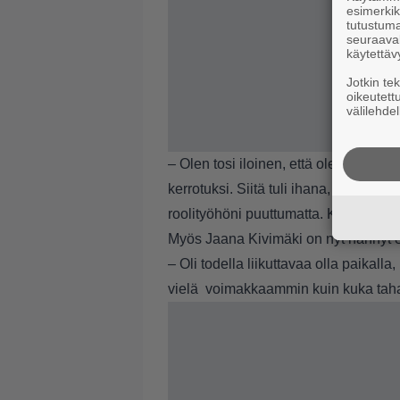
esimerkiks
tutustuma
seuraaval
käytettäv
Jotkin te
oikeutett
välilehdel
– Olen tosi iloinen, että olemme saan
kerrotuksi. Siitä tuli ihana, juuri sel
roolityöhöni puuttumatta. Kokonaisu
Myös Jaana Kivimäki on nyt nähnyt 
– Oli todella liikuttavaa olla paikall
vielä voimakkaammin kuin kuka tahan