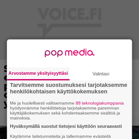
Sonja Aiello hullaantui
Arvostamme yksityisyyttäsi
Valintasi
elämään pienellä
paikkakunnalla – ”Voi
Tarvitsemme suostumuksesi tarjotaksemme
henkilökohtaisen käyttökokemuksen
ottaa vaikka ilman
yläosaa aurinkoa”
Me ja huolellisesti valitsemamme
88 teknologiakumppania
hyödynnämme henkilötietoja tarjotaksemme paremman
käyttäjäkokemuksen sekä kohdentaaksemme sisältöä ja
mainoksia.
Hyväksymällä suostut tietojesi käyttöön seuraavasti
Käytämme laitetunnisteita ja tallennamme evästeitä