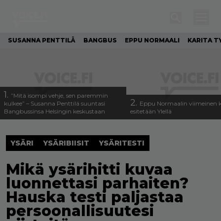
SUSANNA PENTTILÄ
BANGBUS
EPPU NORMAALI
KARITA T
1.
”Mitä isompi vehje, sen paremmin
2.
kulkee” – Susanna Penttilä suuntasi
Eppu Normaalin viimeinen k
Bangbussinsa Helsingin keskustaan
esitetään Ylellä
YSÄRI
YSÄRIBIISIT
YSÄRITESTI
Mikä ysärihitti kuvaa
luonnettasi parhaiten?
Hauska testi paljastaa
persoonallisuutesi