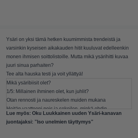
Ysäri on yksi tämä hetken kuumimmista trendeistä ja
varsinkin kyseisen aikakauden hitit kuuluvat edelleenkin
monen ihmisen soittolistoille. Mutta mikä ysärihitti kuvaa
juuri sinua parhaiten?
Tee alta hauska testi ja voit yllättyä!
Mikä ysäribiisit olet?
1/5: Millainen ihminen olet, kun juhlit?
Otan rennosti ja naureskelen muiden mukana
Heitän vaatteeni pois ja sekoilen, minkä ehdin.
Lue myös:
Oku Luukkainen uuden Ysäri-kanavan
Tanssin niin kauan, että jalat pettävät alta.
juontajaksi: ”Iso unelmien täyttymys”
Rakastan koko maailmaa ja haluaisin halata jokaista.
Menetän muistini ja poden kovaa morkkista seuraavana