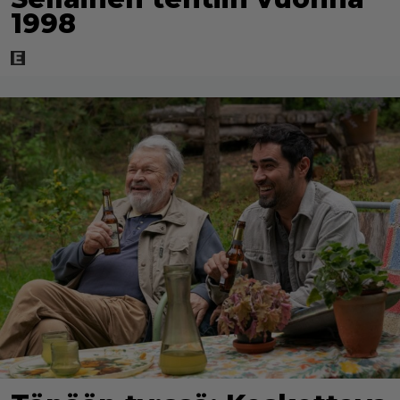
Juon hillitysti ja nautiskellen hyviä oluita tai laatuviskejä.
1998
Punaviini tietenkin! Tuo rakkauden juoma!
En tarvitse alkoholia, olen syntymähumalassa!
Laske tulos