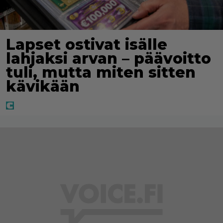
hedonisti. ”Hullu työtä tekee, viisas pääsee vähemmällä”,
on elämäsi motto.
Lapset ostivat isälle
lahjaksi arvan – päävoitto
tuli, mutta miten sitten
kävikään