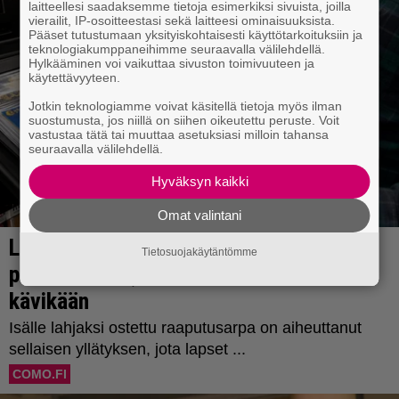
laitteellesi saadaksemme tietoja esimerkiksi sivuista, joilla
vierailit, IP-osoitteestasi sekä laitteesi ominaisuuksista.
Pääset tutustumaan yksityiskohtaisesti käyttötarkoituksiin ja
teknologiakumppaneihimme seuraavalla välilehdellä.
Hylkääminen voi vaikuttaa sivuston toimivuuteen ja
käytettävyyteen.
Jotkin teknologiamme voivat käsitellä tietoja myös ilman
suostumusta, jos niillä on siihen oikeutettu peruste. Voit
vastustaa tätä tai muuttaa asetuksiasi milloin tahansa
seuraavalla välilehdellä.
Hyväksyn kaikki
Omat valintani
Tietosuojakäytäntömme