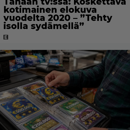
Tänään tv:ssä: Koskettava
kotimainen elokuva
vuodelta 2020 – ”Tehty
isolla sydämellä”
Olet Raptorin Oi Beibi
Rakastat huonoa huumoria, kaksimielisiä juttuja ja hyvää
oloa. Sisälläsi on ikuinen kesä, vaikkakin talven kaamos
iskisi lähelläsi oleviin ihmisiin.
Olet Scooterin How Much Is The Fish
Siellä, missä sinä olet, ovat myös parhaat bileet.
Rakastat juhlimista ja auringonlaskuun asti tanssimista.
Et kanna huolta huomisesta, vaan elät täysillä tätä
hetkeä.
Olet Mr. Presidentin Coco Jamboo
Elämääsi eivät kuulu sanat stressi tai rehkiminen. Haluat
nauttia arjesta mahdollisimman rauhallisesti ja olla oikea