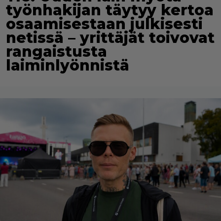
työnhakijan täytyy kertoa
osaamisestaan julkisesti
netissä – yrittäjät toivovat
rangaistusta
laiminlyönnistä