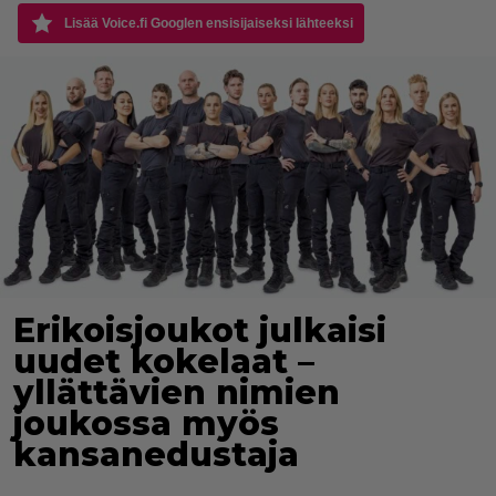
Lisää Voice.fi Googlen ensisijaiseksi lähteeksi
Erikoisjoukot julkaisi
uudet kokelaat –
yllättävien nimien
joukossa myös
kansanedustaja