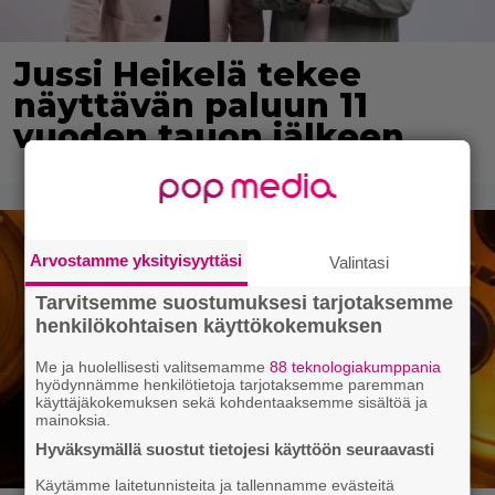
Jussi Heikelä tekee
näyttävän paluun 11
vuoden tauon jälkeen
Arvostamme yksityisyyttäsi
Valintasi
Tarvitsemme suostumuksesi tarjotaksemme
henkilökohtaisen käyttökokemuksen
Me ja huolellisesti valitsemamme
88 teknologiakumppania
hyödynnämme henkilötietoja tarjotaksemme paremman
käyttäjäkokemuksen sekä kohdentaaksemme sisältöä ja
mainoksia.
Hyväksymällä suostut tietojesi käyttöön seuraavasti
Käytämme laitetunnisteita ja tallennamme evästeitä