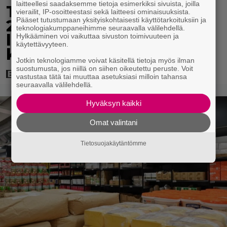
laitteellesi saadaksemme tietoja esimerkiksi sivuista, joilla
Tänään tv:ssä: Vuoden
vierailit, IP-osoitteestasi sekä laitteesi ominaisuuksista.
Pääset tutustumaan yksityiskohtaisesti käyttötarkoituksiin ja
2023 megaelokuva
teknologiakumppaneihimme seuraavalla välilehdellä.
luottaa Jason Stathamin
Hylkääminen voi vaikuttaa sivuston toimivuuteen ja
käytettävyyteen.
karismaan
Jotkin teknologiamme voivat käsitellä tietoja myös ilman
suostumusta, jos niillä on siihen oikeutettu peruste. Voit
vastustaa tätä tai muuttaa asetuksiasi milloin tahansa
seuraavalla välilehdellä.
Hyväksyn kaikki
Omat valintani
Tietosuojakäytäntömme