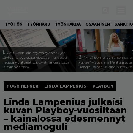
TYÖTÖN
TYÖNHAKU
TYÖNHAKIJA
OSAAMINEN
SANKTIO
1.
Yle: Uuden lain myötä työnhakijan
2.
täytyy kertoa osaamisestaan julkisesti
”Mitä isompi vehje, sen pa
netissä – yrittäjät toivovat rangaistusta
kulkee” – Susanna Penttilä suun
laiminlyönnistä
Bangbussinsa Helsingin keskus
HUGH HEFNER
LINDA LAMPENIUS
PLAYBOY
Linda Lampenius julkaisi
kuvan Playboy-vuosiltaan
– kainalossa edesmennyt
mediamoguli