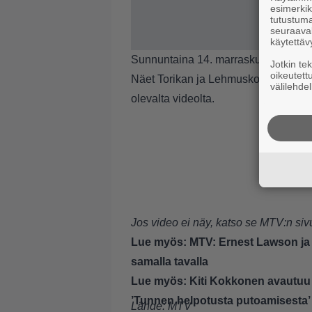
esimerkiks
tutustuma
seuraaval
käytettäv
Sunnuntaina 14. marraskuuta ohjelm
Jotkin te
oikeutett
Näet Torikan ja Lehmuskosken räisk
välilehdel
olevalta videolta.
Jos video ei näy, katso se
MTV:n sivu
Lue myös:
MTV: Ernest Lawson ja 
samalla tavalla
Lue myös:
Kiti Kokkonen avautuu 
’Tunnen helpotusta putoamisesta’
Lähde:
MTV