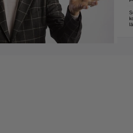
S
k
l