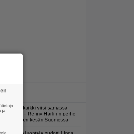
sen
LUETUIMMAT JUTUT
tietoja
Nukuimme kaikki viisi samassa
 ja
uoneessa” – Renny Harlinin perhe
ietti unelmien kesän Suomessa
toja
v-ohjelman juontaja pudotti Linda