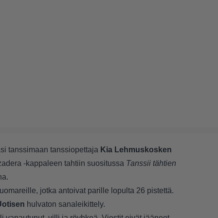
si tanssimaan tanssiopettaja
Kia Lehmuskosken
adera -kappaleen tahtiin suositussa
Tanssii tähtien
na.
omareille, jotka antoivat parille lopulta 26 pistettä.
otisen
hulvaton sanaleikittely.
i vapautunut, villi ja röyhkeä. Viestit eivät jääneet