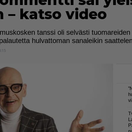
ommentti sai yle
 – katso video
ehmuskosken tanssi oli selvästi tuomareide
ta palautetta hulvattoman sanaleikin saattel
8:15
”
h
v
T
L
P
p