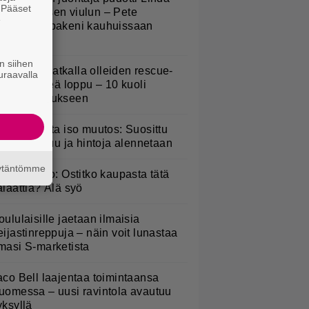
. Pääset
ampeniuksen viulun – Pete
e
arkkonen pakeni kauhuissaan
aikalta
n siihen
uomeen matkalla olleiden rescue-
uraavalla
oirien hirveä loppu – 10 kuoli
ämpöhalvaukseen
esburgerilta iso muutos: Suosittu
teria poistuu ja hintoja alennetaan
äytäntömme
akaisinveto: Ostitko kaupasta tätä
alaattia? Älä syö
oululaisille jaetaan ilmaisia
eijastinreppuja – näin voit lunastaa
masi S-marketista
aco Bell laajentaa toimintaansa
uomessa – uusi ravintola avautuu
yksyllä