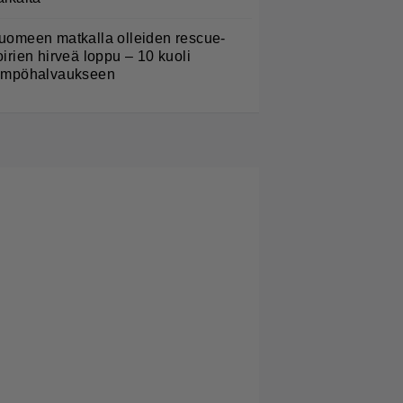
uomeen matkalla olleiden rescue-
oirien hirveä loppu – 10 kuoli
ämpöhalvaukseen