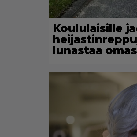
Koululaisille j
heijastinreppuj
lunastaa omas