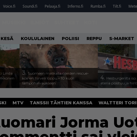
Voice.fi
Soundi.fi
Pelaaja.fi
Inferno.fi
Rumba.fi
Tilt.fi
Metel
MUSIIKKI
ILMIÖT
SUHTEET
KOTI
 KESÄ
KOULULAINEN
POLIISI
REPPU
S-MARKET
3.
i Linda
Suomeen matkalla olleiden rescue-
4.
arkkonen
koirien hirveä loppu – 10 kuoli
Hesburgerilta iso
lämpöhalvaukseen
ateria poistuu ja hin
SKI
MTV
TANSSII TÄHTIEN KANSSA
WALTTERI TOR
tuomari Jorma Uo