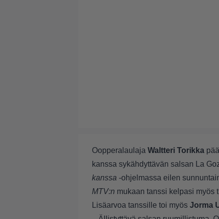
Oopperalaulaja
Waltteri Torikka
pää
kanssa sykähdyttävän salsan La Goz
kanssa
-ohjelmassa eilen sunnuntai
MTV:n
mukaan
tanssi kelpasi myös tu
Lisäarvoa tanssille toi myös
Jorma U
– Ällistyttävä salsan ruumillistuma. Ol