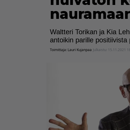
hulvaton k
nauramaan
Waltteri Torikan ja Kia L
antoikin parille positiivis
Toimittaja:
Lauri Kujanpaa
Julkaistu:
15.11.2021 1