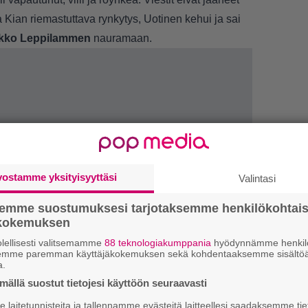
a Kian riemastuttava rynkytys, Uotinen kehui ja sai
kko Leppilammen
nauramaan.
vostamme yksityisyyttäsi
Valintasi
semme suostumuksesi tarjotaksemme henkilökohtai
ökokemuksen
lellisesti valitsemamme
88 teknologiakumppania
hyödynnämme henkilö
1.
”
semme paremman käyttäjäkokemuksen sekä kohdentaaksemme sisältöä
h
a.
v
ällä suostut tietojesi käyttöön seuraavasti
laitetunnisteita ja tallennamme evästeitä laitteellesi saadaksemme tie
T