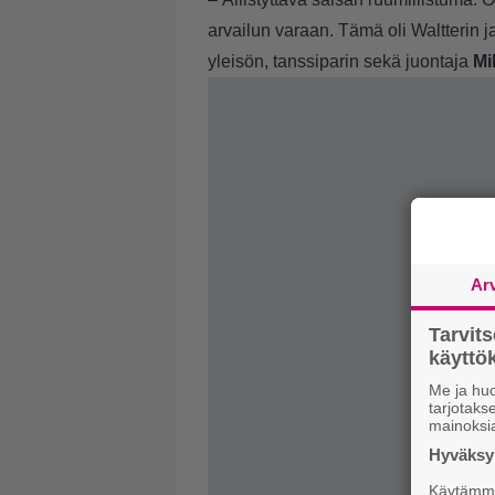
arvailun varaan. Tämä oli Waltterin j
yleisön, tanssiparin sekä juontaja
Mi
Ar
Tarvit
käytt
Me ja huo
tarjotak
mainoksi
Hyväksym
Käytämme 