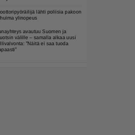
oottoripyöräilijä lähti poliisia pakoon
 huima ylinopeus
unayhteys avautuu Suomen ja
uotsin välille – samalla alkaa uusi
ullivalvonta: ”Näitä ei saa tuoda
apaasti”