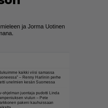
isön
n mieleen ja Jorma Uotinen
emana.
LUETUIMMAT NYT
Nukuimme kaikki viisi samassa
uoneessa” – Renny Harlinin perhe
ietti unelmien kesän Suomessa
v-ohjelman juontaja pudotti Linda
ampeniuksen viulun – Pete
arkkonen pakeni kauhuissaan
aikalta