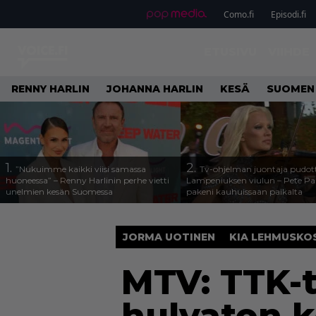
Como.fi
Episodi.fi
ETUSIVU
VIIHDE
RENNY HARLIN
JOHANNA HARLIN
KESÄ
SUOMEN
1.
2.
”Nukuimme kaikki viisi samassa
Tv-ohjelman juontaja pudott
huoneessa” – Renny Harlinin perhe vietti
Lampeniuksen viulun – Pete P
unelmien kesän Suomessa
pakeni kauhuissaan paikalta
JORMA UOTINEN
KIA LEHMUSKO
MTV: TTK-