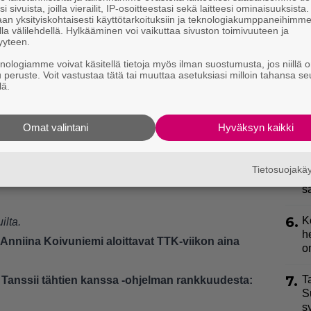
2.
i sivuista, joilla vierailit, IP-osoitteestasi sekä laitteesi ominaisuuksista
L
an yksityiskohtaisesti käyttötarkoituksiin ja teknologiakumppaneihimm
P
la välilehdellä. Hylkääminen voi vaikuttaa sivuston toimivuuteen ja
p
yyteen.
asta putosivat
Jenni Poikelus
ja
Sami Helenius.
knologiamme voivat käsitellä tietoja myös ilman suostumusta, jos niillä o
3.
S
u peruste. Voit vastustaa tätä tai muuttaa asetuksiasi milloin tahansa se
yvän tanssin sekä tuomareiden kommentit alla
k
lä.
l
Omat valintani
Hyväksyn kaikki
4.
H
a
Tietosuojak
5.
T
s
6.
K
ilta.
h
Anniina Koivuniemi aloittavat TTK-viikon aina
o
7.
T
Tanssii tähtien kanssa -ohjelman rankkuudesta:
S
s