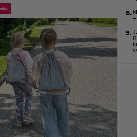
eeksi
8.
M
–
9.
J
R
t
v