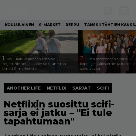
KOULULAINEN
S-MARKET
REPPU
TANSSII TÄHTIEN KANSS
1.
2.
Koululaisille jaetaan ilmaisia
”Että semmonen sirkus” – T
heijastinreppuja – näin voit lunastaa
kilpailijat julkistettiin ja kansall
omasi S-marketista
sanottavaa
ANOTHER LIFE
NETFLIX
SARJAT
SCIFI
Netflixin suosittu scifi-
sarja ei jatku – "Ei tule
tapahtumaan"