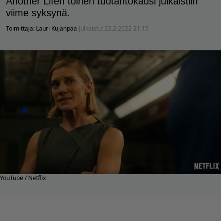
Another Lifen toinen tuotantokausi julkaistiin
viime syksynä.
Toimittaja:
Lauri Kujanpaa
Julkaistu:
22.2.2022 21:15
YouTube / Netflix