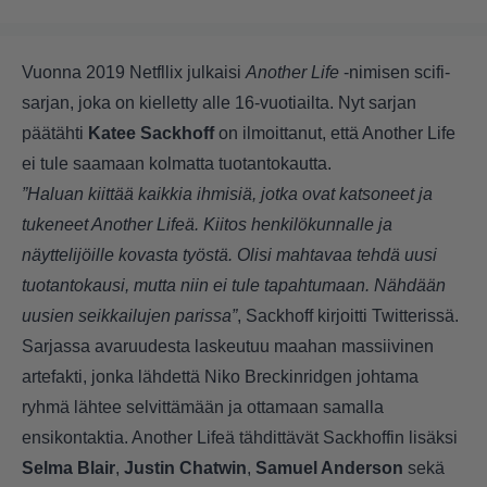
Vuonna 2019 Netfllix julkaisi
Another Life
-nimisen scifi-
sarjan, joka on kielletty alle 16-vuotiailta. Nyt sarjan
päätähti
Katee Sackhoff
on ilmoittanut, että Another Life
ei tule saamaan kolmatta tuotantokautta.
”Haluan kiittää kaikkia ihmisiä, jotka ovat katsoneet ja
tukeneet Another Lifeä. Kiitos henkilökunnalle ja
näyttelijöille kovasta työstä. Olisi mahtavaa tehdä uusi
tuotantokausi, mutta niin ei tule tapahtumaan. Nähdään
uusien seikkailujen parissa”
, Sackhoff kirjoitti Twitterissä.
Sarjassa avaruudesta laskeutuu maahan massiivinen
artefakti, jonka lähdettä Niko Breckinridgen johtama
ryhmä lähtee selvittämään ja ottamaan samalla
ensikontaktia. Another Lifeä tähdittävät Sackhoffin lisäksi
Selma Blair
,
Justin Chatwin
,
Samuel Anderson
sekä