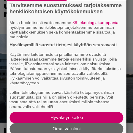
uusiksi – 18-vuotias
Tarvitsemme suostumuksesi tarjotaksemme
henkilökohtaisen käyttökokemuksen
nuorimies teki historiaa
Me ja huolellisesti valitsemamme
88 teknologiakumppania
hyödynnämme henkilötietoja tarjotaksemme paremman
käyttäjäkokemuksen sekä kohdentaaksemme sisältöä ja
mainoksia.
Hyväksymällä suostut tietojesi käyttöön seuraavasti
Käytämme laitetunnisteita ja tallennamme evästeitä
laitteellesi saadaksemme tietoja esimerkiksi sivuista, joilla
vierailit, IP-osoitteestasi sekä laitteesi ominaisuuksista.
Pääset tutustumaan yksityiskohtaisesti käyttötarkoituksiin ja
teknologiakumppaneihimme seuraavalla välilehdellä.
Hylkääminen voi vaikuttaa sivuston toimivuuteen ja
käytettävyyteen.
Jotkin teknologiamme voivat käsitellä tietoja myös ilman
suostumusta, jos niillä on siihen oikeutettu peruste. Voit
vastustaa tätä tai muuttaa asetuksiasi milloin tahansa
seuraavalla välilehdellä.
Hyväksyn kaikki
Laulaja Mirellan
Omat valintani