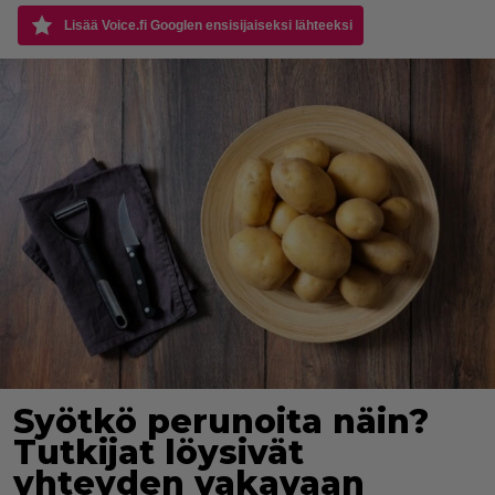
Lisää Voice.fi Googlen ensisijaiseksi lähteeksi
Syötkö perunoita näin?
Tutkijat löysivät
yhteyden vakavaan