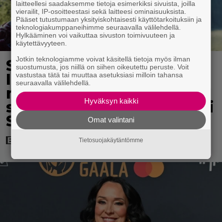
laitteellesi saadaksemme tietoja esimerkiksi sivuista, joilla
vierailit, IP-osoitteestasi sekä laitteesi ominaisuuksista.
Pääset tutustumaan yksityiskohtaisesti käyttötarkoituksiin ja
teknologiakumppaneihimme seuraavalla välilehdellä.
Hylkääminen voi vaikuttaa sivuston toimivuuteen ja
käytettävyyteen.
Jotkin teknologiamme voivat käsitellä tietoja myös ilman
Scifihetki:
suostumusta, jos niillä on siihen oikeutettu peruste. Voit
Ilmaiskatselussa 100
vastustaa tätä tai muuttaa asetuksiasi milloin tahansa
seuraavalla välilehdellä.
miljoonan dollarin
Hyväksyn kaikki
supersankarielokuva – sai
Suomessa 4017 katsojaa
Omat valintani
Tietosuojakäytäntömme