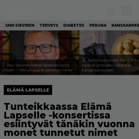
JANI SIEVINEN
TERVEYS
DIABETES
PERUNA
RANSKANPE
2.
Syötkö perunoita näin? Tutk
1.
Jani Sievinen kokosi lapsikatraansa
löysivät yhteyden vakavaan
yhteen – ”Minun suurin perintöni heille”
kansansairauteen
ELÄMÄ LAPSELLE
Tunteikkaassa Elämä
Lapselle -konsertissa
esiintyvät tänäkin vuonna
monet tunnetut nimet