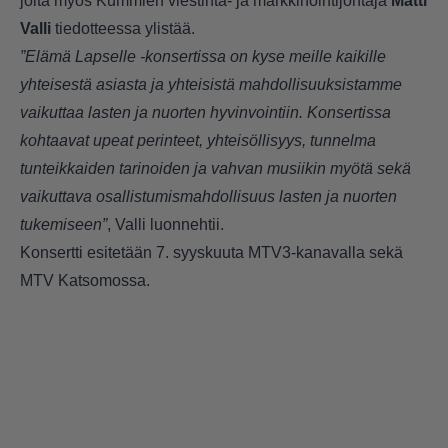
joita myös Kummien viestintä- ja markkinointijohtaja
Matti
Valli
tiedotteessa ylistää.
”Elämä Lapselle -konsertissa on kyse meille kaikille
yhteisestä asiasta ja yhteisistä mahdollisuuksistamme
vaikuttaa lasten ja nuorten hyvinvointiin. Konsertissa
kohtaavat upeat perinteet, yhteisöllisyys, tunnelma
tunteikkaiden tarinoiden ja vahvan musiikin myötä sekä
vaikuttava osallistumismahdollisuus lasten ja nuorten
tukemiseen”
, Valli luonnehtii.
Konsertti esitetään 7. syyskuuta MTV3-kanavalla sekä
MTV Katsomossa.