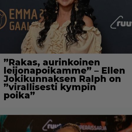
”Rakas, aurinkoinen
leijonapoikamme” – Ellen
Jokikunnaksen Ralph on
”virallisesti kympin
poika”