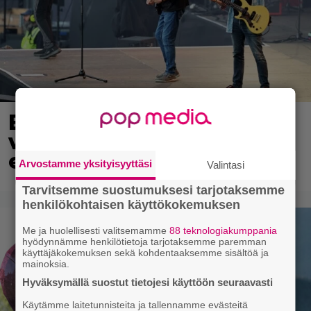
Eppu Normaalin
viimeinen konsertti
esitetään Ylellä
Arvostamme yksityisyyttäsi
Valintasi
Tarvitsemme suostumuksesi tarjotaksemme
henkilökohtaisen käyttökokemuksen
Me ja huolellisesti valitsemamme
88 teknologiakumppania
hyödynnämme henkilötietoja tarjotaksemme paremman
käyttäjäkokemuksen sekä kohdentaaksemme sisältöä ja
mainoksia.
Hyväksymällä suostut tietojesi käyttöön seuraavasti
Käytämme laitetunnisteita ja tallennamme evästeitä