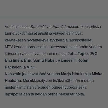
Vuosittaisessa
Kummit live: Elämä Lapselle
-konsertissa
tunnetut kotimaiset artistit ja yhtyeet esiintyvät
kerätäkseen hyväntekeväisyysvaroja lapsipotilaille.
MTV kertoo tuoreessa tiedotteessaan, että tämän vuoden
konsertissa esiintyvät muun muassa
Juha Tapio, JVG,
Elastinen, Erin, Samu Haber,
Ramses II
,
Robin
Packalen
ja
Viivi.
Konsertin juontavat tänä vuonna
Marja Hintikka
ja
Miska
Haakana
. Musiikkiesitysten lisäksi nähdään muiden
mielenkiintoisten vieraiden puheenvuoroja sekä
lapsipotilaiden ja heidän perheinensä tarinoita.