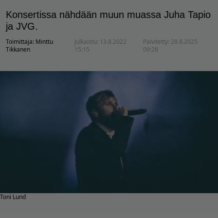
Konsertissa nähdään muun muassa Juha Tapio
ja JVG.
Toimittaja:
Minttu
Julkaistu:
13.8.2022
Päivitetty:
28.8.2025
Tikkanen
15:15
09:28
Toni Lund