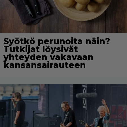
Syötkö perunoita näin?
Tutkijat löysivät
yhteyden vakavaan
kansansairauteen