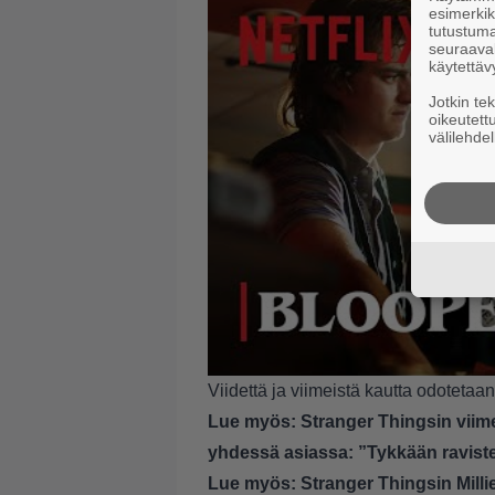
esimerkiks
tutustuma
seuraaval
käytettäv
Jotkin te
oikeutett
välilehdel
Viidettä ja viimeistä kautta odoteta
Lue myös:
Stranger Thingsin viim
yhdessä asiassa: ”Tykkään ravistel
Lue myös:
Stranger Thingsin Mill