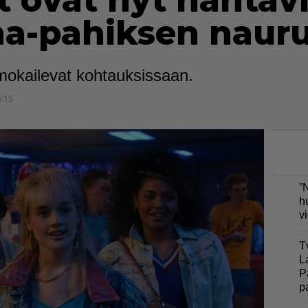
 ovat nyt nähtävi
na-pahiksen naur
 mokailevat kohtauksissaan.
6:15
”
h
v
T
L
P
p