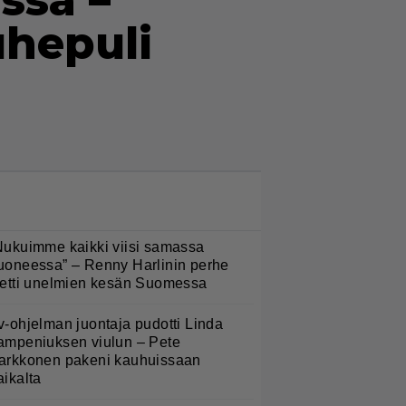
ssä –
uhepuli
LUETUIMMAT NYT
Nukuimme kaikki viisi samassa
uoneessa” – Renny Harlinin perhe
ietti unelmien kesän Suomessa
v-ohjelman juontaja pudotti Linda
ampeniuksen viulun – Pete
arkkonen pakeni kauhuissaan
aikalta