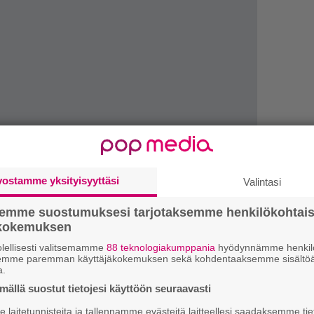
vostamme yksityisyyttäsi
Valintasi
semme suostumuksesi tarjotaksemme henkilökohtai
ökokemuksen
1.
”
h
lellisesti valitsemamme
88 teknologiakumppania
hyödynnämme henkilö
semme paremman käyttäjäkokemuksen sekä kohdentaaksemme sisältöä
v
a.
ällä suostut tietojesi käyttöön seuraavasti
2.
M
–
laitetunnisteita ja tallennamme evästeitä laitteellesi saadaksemme tie