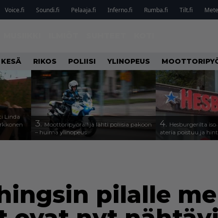
Voice.fi
Soundi.fi
Pelaaja.fi
Inferno.fi
Rumba.fi
Tilt.fi
Metel
MUSIIKKI
ILMIÖT
SUHTEET
KOTI
 KESÄ
RIKOS
POLIISI
YLINOPEUS
MOOTTORIPY
i Linda
3.
4.
arkkonen
Moottoripyöräilijä lähti poliisia pakoon
Hesburgerilta iso
– huima ylinopeus
ateria poistuu ja hin
hingsin pilalle m