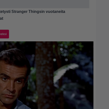
tetysti Stranger Thingsin vuotaneita
at
eeksi