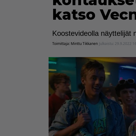
kohtaukset
katso Vec
Koostevideolla näyttelijät
Toimittaja:
Minttu Tikkanen
Julkaistu:
29.9.2022 1