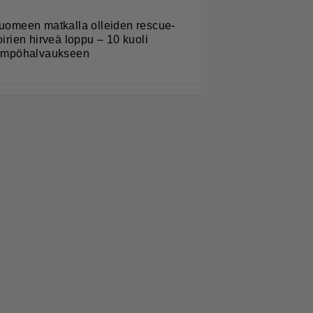
uomeen matkalla olleiden rescue-
oirien hirveä loppu – 10 kuoli
ämpöhalvaukseen