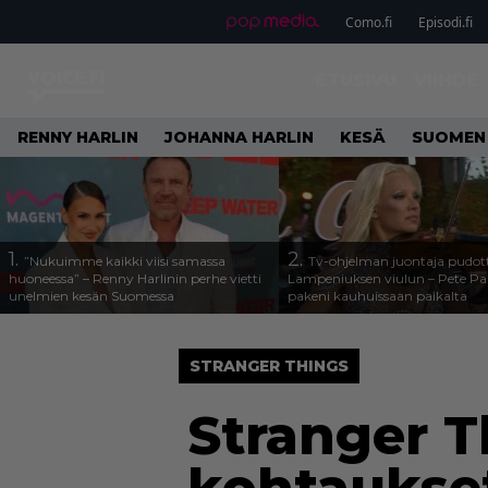
Como.fi
Episodi.fi
ETUSIVU
VIIHDE
RENNY HARLIN
JOHANNA HARLIN
KESÄ
SUOMEN
1.
2.
”Nukuimme kaikki viisi samassa
Tv-ohjelman juontaja pudott
huoneessa” – Renny Harlinin perhe vietti
Lampeniuksen viulun – Pete P
unelmien kesän Suomessa
pakeni kauhuissaan paikalta
STRANGER THINGS
Stranger T