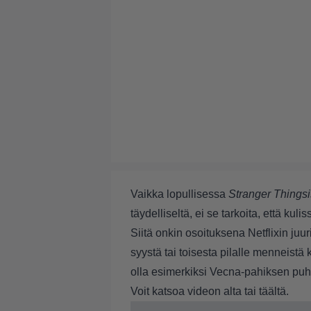
Vaikka lopullisessa
Stranger Things
täydelliseltä, ei se tarkoita, että kul
Siitä onkin osoituksena Netflixin juu
syystä tai toisesta pilalle menneist
olla esimerkiksi Vecna-pahiksen pu
Voit katsoa videon alta tai
täältä.