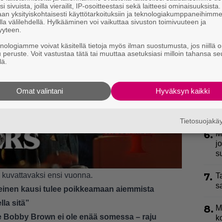
i sivuista, joilla vierailit, IP-osoitteestasi sekä laitteesi ominaisuuksista
an yksityiskohtaisesti käyttötarkoituksiin ja teknologiakumppaneihimm
3.
T
la välilehdellä. Hylkääminen voi vaikuttaa sivuston toimivuuteen ja
L
yyteen.
P
knologiamme voivat käsitellä tietoja myös ilman suostumusta, jos niillä o
p
u peruste. Voit vastustaa tätä tai muuttaa asetuksiasi milloin tahansa se
lä.
4.
H
a
Omat valintani
Hyväksyn kaikki
5.
J
–
Tietosuojak
6.
M
j
s
7.
an kuvattavaksi ensi vuonna.
T
s
einen kausi tulee poikkeamaan aiemmista
la sitä”
8.
M
ie Bobby Brown ei ole enää somessa – raju
k