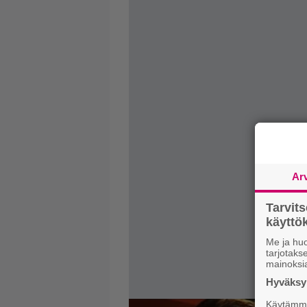
Ar
Tarvit
käytt
Me ja huo
tarjotak
mainoksi
Hyväksym
Käytämme 