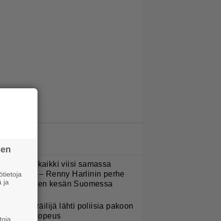
LUETUIMMAT JUTUT
sen
Nukuimme kaikki viisi samassa
uoneessa” – Renny Harlinin perhe
tietoja
 ja
ietti unelmien kesän Suomessa
oottoripyöräilijä lähti poliisia pakoon
 huima ylinopeus
toja