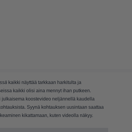
issä
kaikki näyttää tarkkaan harkitulta ja
isseissa kaikki olisi aina mennyt ihan putkeen.
ri julkaisema koostevideo neljännellä kaudella
ä kohtauksista. Syynä kohtauksen uusintaan saattaa
hkeaminen kikattamaan, kuten videolla näkyy.