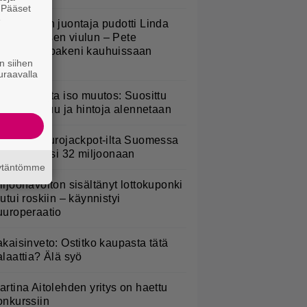
. Pääset
e
v-ohjelman juontaja pudotti Linda
ampeniuksen viulun – Pete
arkkonen pakeni kauhuissaan
n siihen
aikalta
uraavalla
esburgerilta iso muutos: Suosittu
teria poistuu ja hintoja alennetaan
ohan oli Eurojackpot-ilta Suomessa
 potti kohosi 32 miljoonaan
äytäntömme
iljoonavoiton sisältänyt lottokuponki
outui roskiin – käynnistyi
uuroperaatio
akaisinveto: Ostitko kaupasta tätä
alaattia? Älä syö
artina Aitolehden yritys on haettu
onkurssiin