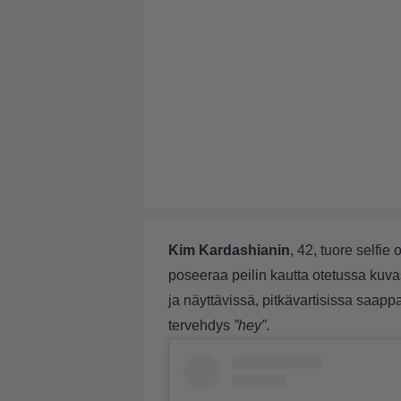
Kim Kardashianin
, 42, tuore selfie
poseeraa peilin kautta otetussa ku
ja näyttävissä, pitkävartisissa saap
tervehdys
”hey”
.