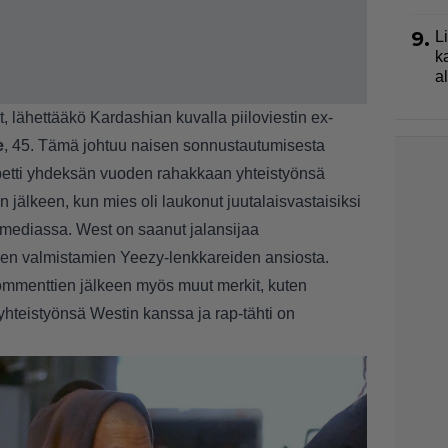
9.
L
k
a
 lähettääkö Kardashian kuvalla piiloviestin ex-
e
, 45. Tämä johtuu naisen sonnustautumisesta
opetti yhdeksän vuoden rahakkaan yhteistyönsä
älkeen, kun mies oli laukonut juutalaisvastaisiksi
 mediassa. West on saanut jalansijaa
sen valmistamien Yeezy-lenkkareiden ansiosta.
ommenttien jälkeen myös muut merkit, kuten
 yhteistyönsä Westin kanssa ja
rap-tähti on