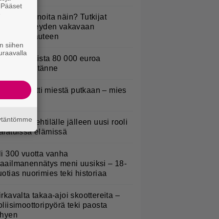
. Pääset
e
yötkö perunoita näin? Tutkijat
öysivät yhteyden vakavaan
ansansairauteen
n siihen
uraavalla
urojackpotista 80 000 euroa
uomeen – tänne
oliisi kuljetti miestä putkaan – mies
uoli
äytäntömme
L: Teemu Lehtilälle jälleen uusi rooli
alatuissa elämissä
li 300 vuotta vanha
aailmanennätys meni uusiksi – 18-
uotias nuorimies teki historiaa
irkavalta takaa-ajoi skoottereita –
oliisimoottoripyörä teki paosta
yhyen