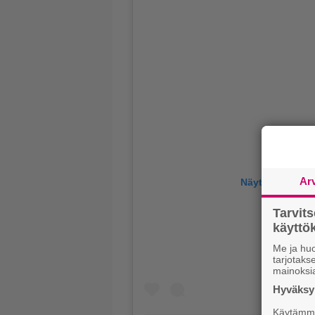
Ar
Näytä tämä jul
Tarvit
käytt
Me ja huo
tarjotak
mainoksi
Hyväksym
Käytämme 