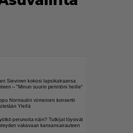
 Asuvalinta
LUETUIMMAT NYT
ani Sievinen kokosi lapsikatraansa
hteen – ”Minun suurin perintöni heille”
ppu Normaalin viimeinen konsertti
sitetään Ylellä
yötkö perunoita näin? Tutkijat löysivät
hteyden vakavaan kansansairauteen