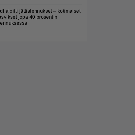
idl aloitti jättialennukset – kotimaiset
asvikset jopa 40 prosentin
lennuksessa