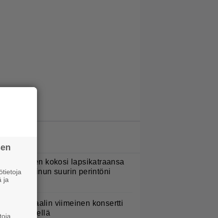
LUETUIMMAT JUTUT
sen
ani Sievinen kokosi lapsikatraansa
hteen – ”Minun suurin perintöni
tietoja
 ja
eille”
ppu Normaalin viimeinen konsertti
sitetään Ylellä
toja