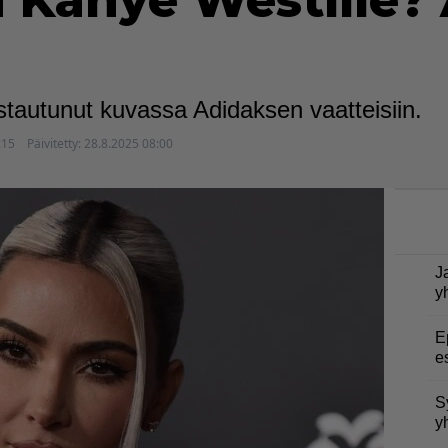
in Kanye Westille?
tautunut kuvassa Adidaksen vaatteisiin.
:15
Päivitetty:
28.8.2025 08:00
J
y
E
e
S
y