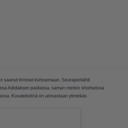
 on saanut ihmiset kuhisemaan. Seurapiiritähti
vassa Adidaksen paidassa, saman merkin shortseissa
paissa. Kuvatekstinä on ainoastaan ytimekäs