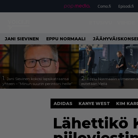
Como.fi
Episodi.fi
ETUSIVU
VIIHDE
JANI SIEVINEN
EPPU NORMAALI
JÄÄHYVÄISKONSE
1.
2.
Jani Sievinen kokosi lapsikatraansa
Eppu Normaalin viimeinen k
yhteen – ”Minun suurin perintöni heille”
esitetään Ylellä
ADIDAS
KANYE WEST
KIM KAR
Lähettikö 