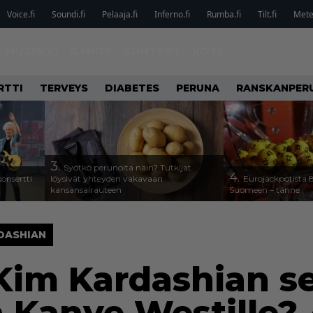
Voice.fi
Soundi.fi
Pelaaja.fi
Inferno.fi
Rumba.fi
Tilt.fi
Metel
MUSIIKKI
ILMIÖT
SUHTEET
KOTI
RTTI
TERVEYS
DIABETES
PERUNA
RANSKANPER
3.
Syötkö perunoita näin? Tutkijat
4.
onsertti
löysivät yhteyden vakavaan
Eurojackpotista
kansansairauteen
Suomeen – tänne
DASHIAN
Kim Kardashian se