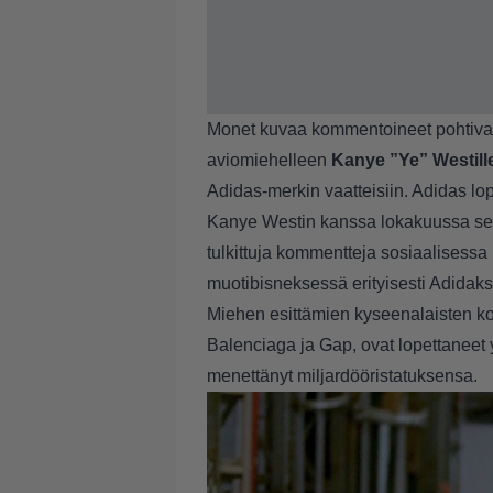
Monet kuvaa kommentoineet pohtivat,
aviomiehelleen
Kanye ”Ye” Westill
Adidas-merkin vaatteisiin. Adidas l
Kanye Westin kanssa lokakuussa sen j
tulkittuja kommentteja sosiaalisessa
muotibisneksessä erityisesti Adidak
Miehen esittämien kyseenalaisten k
Balenciaga ja Gap, ovat lopettaneet
menettänyt miljardööristatuksensa
.