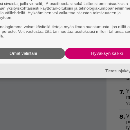
i sivuista, joilla vierailit, IP-osoitteestasi sekä laitteesi ominaisuuksista
an yksityiskohtaisesti käyttötarkoituksiin ja teknologiakumppaneihimm
3.
S
la välilehdellä. Hylkääminen voi vaikuttaa sivuston toimivuuteen ja
l
yyteen.
k
knologiamme voivat käsitellä tietoja myös ilman suostumusta, jos niillä o
u peruste. Voit vastustaa tätä tai muuttaa asetuksiasi milloin tahansa se
4.
E
lä.
S
Omat valintani
Hyväksyn kaikki
5.
P
k
Tietosuojak
6.
I
S
7.
Y
m
v
8.
V
p
l