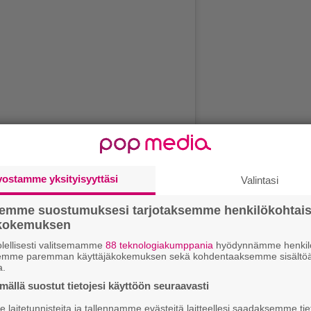
vostamme yksityisyyttäsi
Valintasi
kaisu Instagramissa
semme suostumuksesi tarjotaksemme henkilökohtai
ökokemuksen
1.
J
y
lellisesti valitsemamme
88 teknologiakumppania
hyödynnämme henkilö
semme paremman käyttäjäkokemuksen sekä kohdentaaksemme sisältöä
h
a.
ällä suostut tietojesi käyttöön seuraavasti
2.
E
e
laitetunnisteita ja tallennamme evästeitä laitteellesi saadaksemme tie