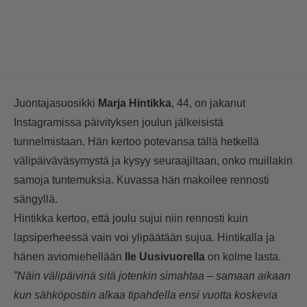
Juontajasuosikki
Marja Hintikka
, 44, on jakanut
Instagramissa päivityksen joulun jälkeisistä
tunnelmistaan. Hän kertoo potevansa tällä hetkellä
välipäiväväsymystä ja kysyy seuraajiltaan, onko muillakin
samoja tuntemuksia. Kuvassa hän makoilee rennosti
sängyllä.
Hintikka kertoo, että joulu sujui niin rennosti kuin
lapsiperheessä vain voi ylipäätään sujua. Hintikalla ja
hänen aviomiehellään
Ile Uusivuorella
on kolme lasta.
”Näin välipäivinä sitä jotenkin simahtaa – samaan aikaan
kun sähköpostiin alkaa tipahdella ensi vuotta koskevia