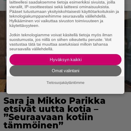
laitteellesi saadaksemme tietoja esimerkiksi sivuista, joilla
vierailit, IP-osoitteestasi sekä laitteesi ominaisuuksista.
Pääset tutustumaan yksityiskohtaisesti käyttötarkoituksiin ja
teknologiakumppaneihimme seuraavalla välilehdellä.
Hylkääminen voi vaikuttaa sivuston toimivuuteen ja
käytettävyyteen.
Jotkin teknologiamme voivat käsitellä tietoja myös ilman
suostumusta, jos niillä on siihen oikeutettu peruste. Voit
vastustaa tätä tai muuttaa asetuksiasi milloin tahansa
seuraavalla välilehdellä.
Hyväksyn kaikki
Omat valintani
Tietosuojakäytäntömme
Sara ja Mikko Parikka
etsivät uutta kotia –
”Seuraavaan kotiin
tämmöinen”