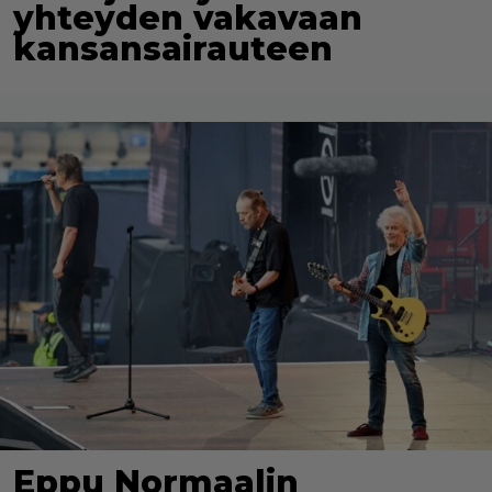
yhteyden vakavaan
kansansairauteen
Eppu Normaalin