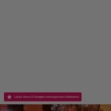
Lisää Voice.fi Googlen ensisijaiseksi lähteeksi