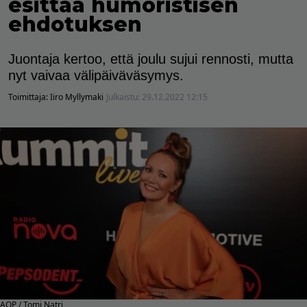
esittää humoristisen
ehdotuksen
Juontaja kertoo, että joulu sujui rennosti, mutta
nyt vaivaa välipäiväväsymys.
Toimittaja:
Iiro Myllymaki
Julkaistu:
29.12.2022 12:15
AOP / Tomi Natri