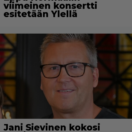
viimeinen konsertti
esitetään Ylellä
Jani Sievinen kokosi