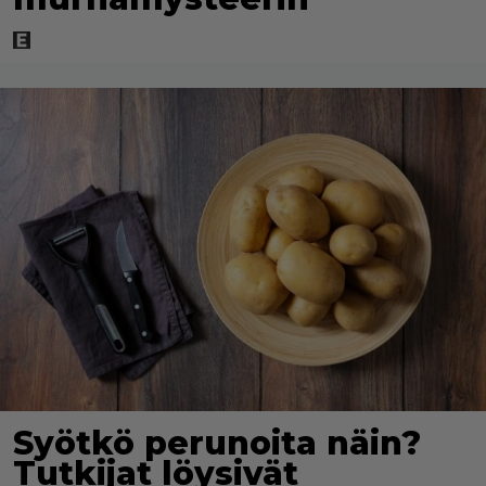
Syötkö perunoita näin?
Tutkijat löysivät