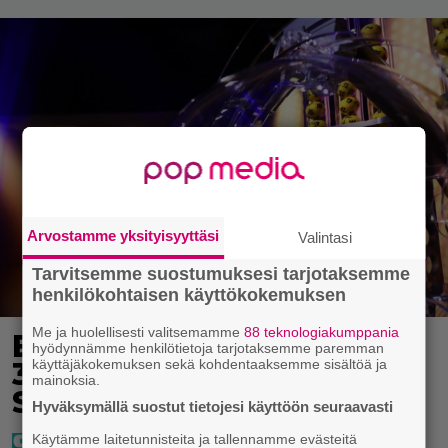
Arvostamme yksityisyyttäsi
Valintasi
Tarvitsemme suostumuksesi tarjotaksemme
henkilökohtaisen käyttökokemuksen
Me ja huolellisesti valitsemamme
88 teknologiakumppania
Eurojackpotissa poksahti
hyödynnämme henkilötietoja tarjotaksemme paremman
32,7 miljoonaa, ja tänne
käyttäjäkokemuksen sekä kohdentaaksemme sisältöä ja
mainoksia.
Suomen isoin voitto meni
Hyväksymällä suostut tietojesi käyttöön seuraavasti
Käytämme laitetunnisteita ja tallennamme evästeitä