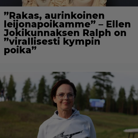
”Rakas, aurinkoinen
leijonapoikamme” – Ellen
Jokikunnaksen Ralph on
”virallisesti kympin
poika”