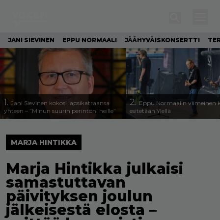
JANI SIEVINEN
EPPU NORMAALI
JÄÄHYVÄISKONSERTTI
TE
1.
2.
Jani Sievinen kokosi lapsikatraansa
Eppu Normaalin viimeinen k
yhteen – ”Minun suurin perintöni heille”
esitetään Ylellä
MARJA HINTIKKA
Marja Hintikka julkaisi
samastuttavan
päivityksen joulun
jälkeisestä elosta –