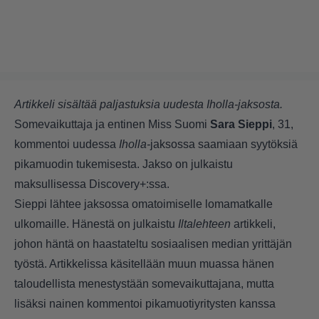
Artikkeli sisältää paljastuksia uudesta Iholla-jaksosta.
Somevaikuttaja ja entinen Miss Suomi
Sara Sieppi
, 31,
kommentoi uudessa
Iholla-
jaksossa saamiaan syytöksiä
pikamuodin tukemisesta. Jakso on julkaistu
maksullisessa Discovery+:ssa.
Sieppi lähtee jaksossa omatoimiselle lomamatkalle
ulkomaille. Hänestä on julkaistu
Iltalehteen
artikkeli,
johon häntä on haastateltu sosiaalisen median yrittäjän
työstä. Artikkelissa käsitellään muun muassa hänen
taloudellista menestystään somevaikuttajana, mutta
lisäksi nainen kommentoi pikamuotiyritysten kanssa