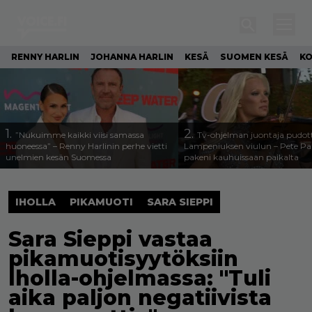
RENNY HARLIN
JOHANNA HARLIN
KESÄ
SUOMEN KESÄ
KO
1.
2.
”Nukuimme kaikki viisi samassa
Tv-ohjelman juontaja pudott
huoneessa” – Renny Harlinin perhe vietti
Lampeniuksen viulun – Pete P
unelmien kesän Suomessa
pakeni kauhuissaan paikalta
IHOLLA
PIKAMUOTI
SARA SIEPPI
Sara Sieppi vastaa
pikamuotisyytöksiin
Iholla-ohjelmassa: "Tuli
aika paljon negatiivista