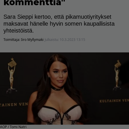
kommenttia"
Sara Sieppi kertoo, että pikamuotiyritykset
maksavat hänelle hyvin somen kaupallisista
yhteistöistä.
Toimittaja:
Iiro Myllymaki
Julkaistu:
10.3.2023 13:15
AOP / Tomi Natri