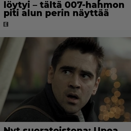
löytyi – tältä 007-hahmon
piti alun perin näyttää
Nyt suoratoistona: Upea