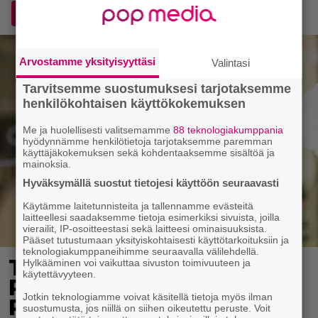
Lisää Voice.fi Googlen ensisijaiseksi lähteeksi
Arvostamme yksityisyyttäsi
Valintasi
Tarvitsemme suostumuksesi tarjotaksemme
henkilökohtaisen käyttökokemuksen
Me ja huolellisesti valitsemamme
88 teknologiakumppania
hyödynnämme henkilötietoja tarjotaksemme paremman
käyttäjäkokemuksen sekä kohdentaaksemme sisältöä ja
mainoksia.
Hyväksymällä suostut tietojesi käyttöön seuraavasti
Käytämme laitetunnisteita ja tallennamme evästeitä
laitteellesi saadaksemme tietoja esimerkiksi sivuista, joilla
vierailit, IP-osoitteestasi sekä laitteesi ominaisuuksista.
Pääset tutustumaan yksityiskohtaisesti käyttötarkoituksiin ja
teknologiakumppaneihimme seuraavalla välilehdellä.
Tältä näyttää Vappu
Hylkääminen voi vaikuttaa sivuston toimivuuteen ja
käytettävyyteen.
Pimiän perhelomalla
Jotkin teknologiamme voivat käsitellä tietoja myös ilman
Portugalissa – ”Kaunis
suostumusta, jos niillä on siihen oikeutettu peruste. Voit