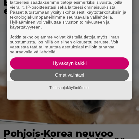
Eurojackpotista 80 000
laitteellesi saadaksemme tietoja esimerkiksi sivuista, joilla
vierailit, IP-osoitteestasi sekä laitteesi ominaisuuksista.
euroa Suomeen – tänne
Pääset tutustumaan yksityiskohtaisesti käyttötarkoituksiin ja
teknologiakumppaneihimme seuraavalla välilehdellä.
Hylkääminen voi vaikuttaa sivuston toimivuuteen ja
käytettävyyteen.
Jotkin teknologiamme voivat käsitellä tietoja myös ilman
suostumusta, jos niillä on siihen oikeutettu peruste. Voit
vastustaa tätä tai muuttaa asetuksiasi milloin tahansa
seuraavalla välilehdellä.
Hyväksyn kaikki
Omat valintani
Tietosuojakäytäntömme
Pohjois-Korea neuvoo