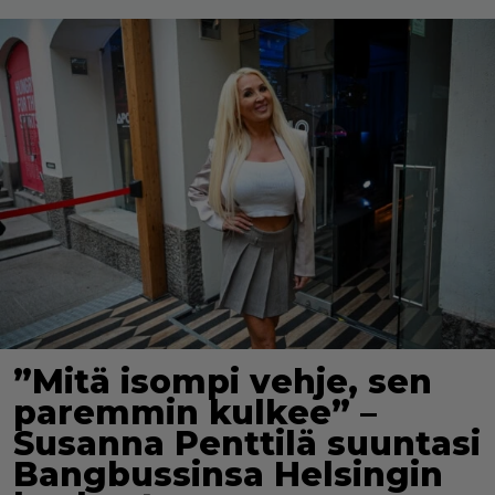
”Mitä isompi vehje, sen
paremmin kulkee” –
Susanna Penttilä suuntasi
Bangbussinsa Helsingin