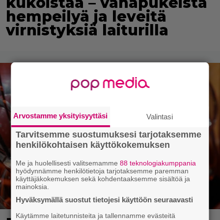
kukoistaa – vähäpukeista
hempeilyä ja leveitä
virnistyksiä laiturilla
Arvostamme yksityisyyttäsi
Valintasi
Tarvitsemme suostumuksesi tarjotaksemme
henkilökohtaisen käyttökokemuksen
Me ja huolellisesti valitsemamme
88 teknologiakumppania
hyödynnämme henkilötietoja tarjotaksemme paremman
käyttäjäkokemuksen sekä kohdentaaksemme sisältöä ja
mainoksia.
Hyväksymällä suostut tietojesi käyttöön seuraavasti
Käytämme laitetunnisteita ja tallennamme evästeitä