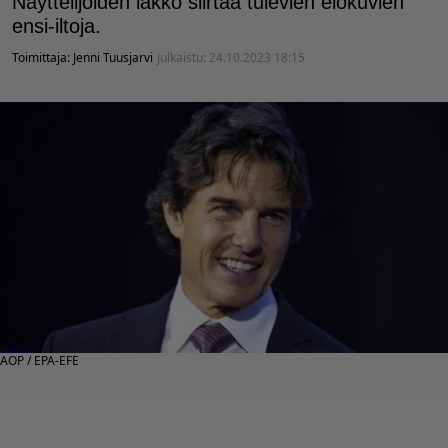
Näyttelijöiden lakko siirtää tulevien elokuvien
ensi-iltoja.
Toimittaja:
Jenni Tuusjarvi
Julkaistu:
24.10.2023 18:15
AOP / EPA-EFE