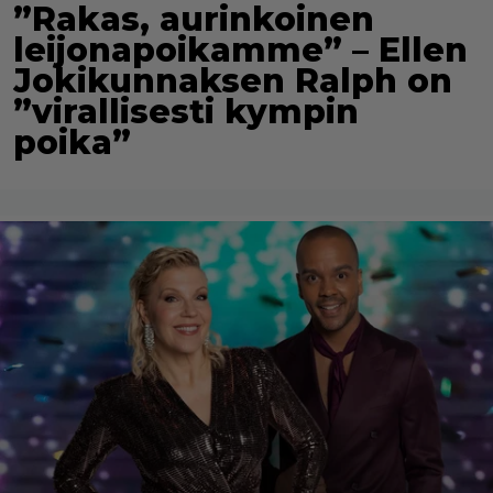
”Rakas, aurinkoinen
leijonapoikamme” – Ellen
Jokikunnaksen Ralph on
”virallisesti kympin
poika”