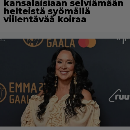
kansalaisiaan selviämään
helteistä syömällä
viilentävää koiraa