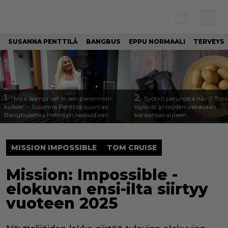
SUSANNA PENTTILÄ
BANGBUS
EPPU NORMAALI
TERVEYS
1.
2.
”Mitä isompi vehje, sen paremmin
Syötkö perunoita näin? Tutk
kulkee” – Susanna Penttilä suuntasi
löysivät yhteyden vakavaan
Bangbussinsa Helsingin keskustaan
kansansairauteen
MISSION IMPOSSIBLE
TOM CRUISE
Mission: Impossible -
elokuvan ensi-ilta siirtyy
vuoteen 2025