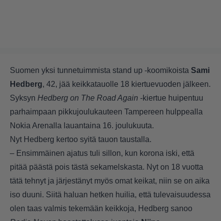
Suomen yksi tunnetuimmista stand up -koomikoista
Sami
Hedberg
, 42, jää keikkatauolle 18 kiertuevuoden jälkeen.
Syksyn
Hedberg on The Road Again
-kiertue huipentuu
parhaimpaan pikkujoulukauteen Tampereen hulppealla
Nokia Arenalla lauantaina 16. joulukuuta.
Nyt Hedberg kertoo syitä tauon taustalla.
– Ensimmäinen ajatus tuli sillon, kun korona iski, että
pitää päästä pois tästä sekamelskasta. Nyt on 18 vuotta
tätä tehnyt ja järjestänyt myös omat keikat, niin se on aika
iso duuni. Siitä haluan hetken huilia, että tulevaisuudessa
olen taas valmis tekemään keikkoja, Hedberg sanoo