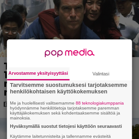
Tänään tv:ssä: Vuoden
1997 Bond-leffassa
Arvostamme yksityisyyttäsi
Valintasi
nähdään hämmenttävän
Tarvitsemme suostumuksesi tarjotaksemme
nykyaikainen kännykkä
henkilökohtaisen käyttökokemuksen
Me ja huolellisesti valitsemamme
88 teknologiakumppania
hyödynnämme henkilötietoja tarjotaksemme paremman
käyttäjäkokemuksen sekä kohdentaaksemme sisältöä ja
mainoksia.
Hyväksymällä suostut tietojesi käyttöön seuraavasti
Käytämme laitetunnisteita ja tallennamme evästeitä