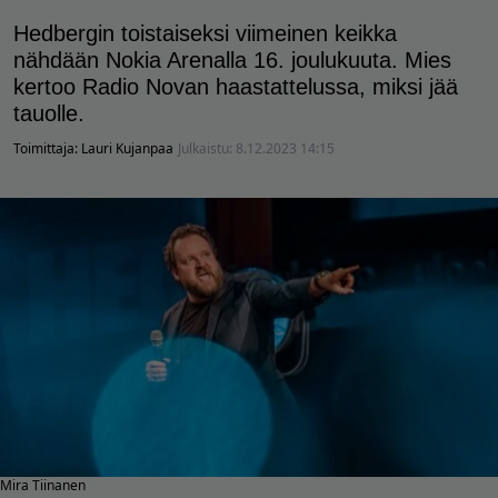
Hedbergin toistaiseksi viimeinen keikka
nähdään Nokia Arenalla 16. joulukuuta. Mies
kertoo Radio Novan haastattelussa, miksi jää
tauolle.
Toimittaja:
Lauri Kujanpaa
Julkaistu:
8.12.2023 14:15
Mira Tiinanen