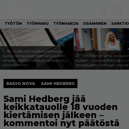
TYÖTÖN
TYÖNHAKU
TYÖNHAKIJA
OSAAMINEN
SANKTIO
1.
Yle: Uuden lain myötä työnhakijan
2.
täytyy kertoa osaamisestaan julkisesti
”Mitä isompi vehje, sen pa
netissä – yrittäjät toivovat rangaistusta
kulkee” – Susanna Penttilä suun
laiminlyönnistä
Bangbussinsa Helsingin keskus
RADIO NOVA
SAMI HEDBERG
Sami Hedberg jää
keikkatauolle 18 vuoden
kiertämisen jälkeen –
kommentoi nyt päätöstä