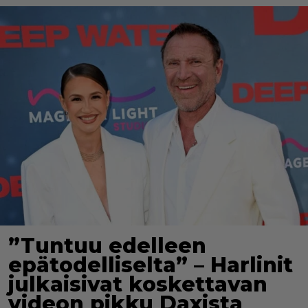
”Tuntuu edelleen
epätodelliselta” – Harlinit
julkaisivat koskettavan
videon pikku Daxista