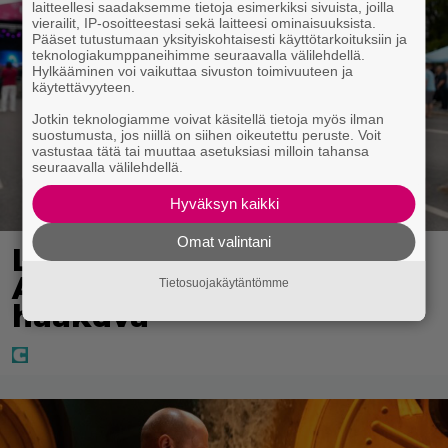
laitteellesi saadaksemme tietoja esimerkiksi sivuista, joilla
vierailit, IP-osoitteestasi sekä laitteesi ominaisuuksista.
Pääset tutustumaan yksityiskohtaisesti käyttötarkoituksiin ja
teknologiakumppaneihimme seuraavalla välilehdellä.
Hylkääminen voi vaikuttaa sivuston toimivuuteen ja
käytettävyyteen.
Jotkin teknologiamme voivat käsitellä tietoja myös ilman
suostumusta, jos niillä on siihen oikeutettu peruste. Voit
vastustaa tätä tai muuttaa asetuksiasi milloin tahansa
seuraavalla välilehdellä.
Hyväksyn kaikki
Omat valintani
Laulaja Aki Samuli on nyt
Aki Kirvesniemi – tässä
Tietosuojakäytäntömme
hääkuva