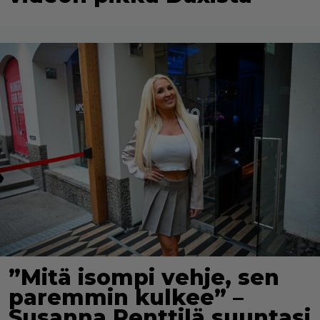
”Mitä isompi vehje, sen
paremmin kulkee” –
Susanna Penttilä suuntasi