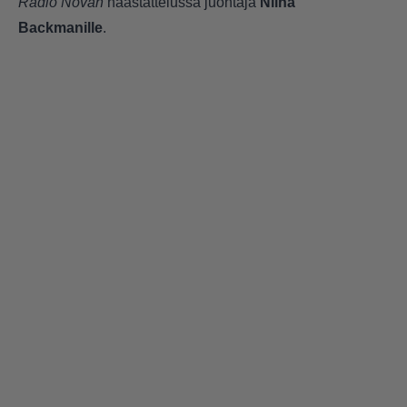
Radio Novan
haastattelussa juontaja
Niina
Backmanille
.