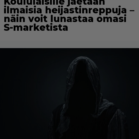
Koululaisille jaetaan
ilmaisia heijastinreppuja –
näin voit lunastaa omasi
S-marketista