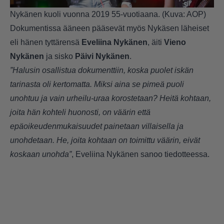
Nykänen kuoli vuonna 2019 55-vuotiaana. (Kuva: AOP)
Dokumentissa ääneen pääsevät myös Nykäsen läheiset
eli hänen tyttärensä
Eveliina Nykänen
, äiti
Vieno
Nykänen
ja sisko
Päivi Nykänen
.
”Halusin osallistua dokumenttiin, koska puolet iskän
tarinasta oli kertomatta. Miksi aina se pimeä puoli
unohtuu ja vain urheilu-uraa korostetaan? Heitä kohtaan,
joita hän kohteli huonosti, on väärin että
epäoikeudenmukaisuudet painetaan villaisella ja
unohdetaan. He, joita kohtaan on toimittu väärin, eivät
koskaan unohda”
, Eveliina Nykänen sanoo tiedotteessa.