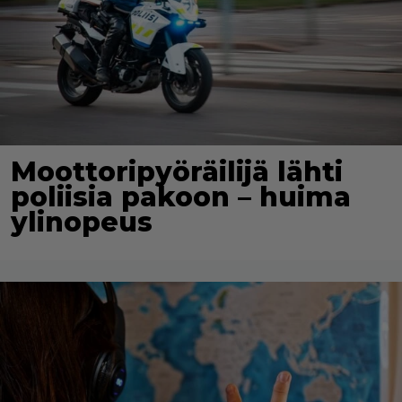
Moottoripyöräilijä lähti
poliisia pakoon – huima
ylinopeus