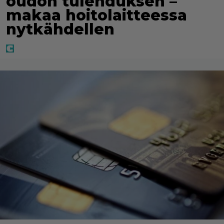
oudon tulehduksen –
makaa hoitolaitteessa
nytkähdellen