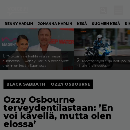
RENNY HARLIN
JOHANNA HARLIN
KESÄ
SUOMEN KESÄ
RI
1.
”Nukuimme kaikki viisi samassa
2.
huoneessa” – Renny Harlinin perhe vietti
Moottoripyöräilijä lähti poli
unelmien kesän Suomessa
– huima ylinopeus
BLACK SABBATH
OZZY OSBOURNE
Ozzy Osbourne
terveydentilastaan: ’En
voi kävellä, mutta olen
elossa’