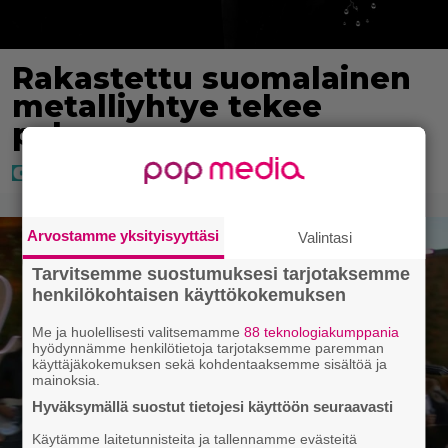
Rakastettu suomalainen
metalliyhtye tekee
paluun
Arvostamme yksityisyyttäsi
Valintasi
Tarvitsemme suostumuksesi tarjotaksemme
henkilökohtaisen käyttökokemuksen
Me ja huolellisesti valitsemamme
88 teknologiakumppania
hyödynnämme henkilötietoja tarjotaksemme paremman
käyttäjäkokemuksen sekä kohdentaaksemme sisältöä ja
mainoksia.
Hyväksymällä suostut tietojesi käyttöön seuraavasti
Käytämme laitetunnisteita ja tallennamme evästeitä