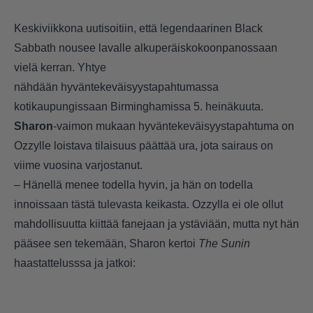
Keskiviikkona uutisoitiin, että legendaarinen Black
Sabbath nousee lavalle alkuperäiskokoonpanossaan
vielä kerran. Yhtye
nähdään hyväntekeväisyystapahtumassa
kotikaupungissaan Birminghamissa 5. heinäkuuta.
Sharon
-vaimon mukaan hyväntekeväisyystapahtuma on
Ozzylle loistava tilaisuus päättää ura, jota sairaus on
viime vuosina varjostanut.
– Hänellä menee todella hyvin, ja hän on todella
innoissaan tästä tulevasta keikasta. Ozzylla ei ole ollut
mahdollisuutta kiittää fanejaan ja ystäviään, mutta nyt hän
pääsee sen tekemään, Sharon kertoi
The Sunin
haastattelusssa ja jatkoi: