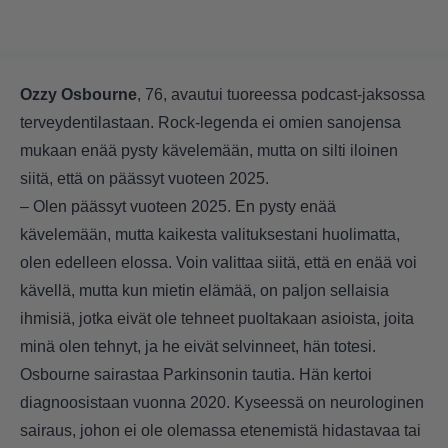
Ozzy Osbourne
, 76, avautui tuoreessa podcast-jaksossa
terveydentilastaan. Rock-legenda ei omien sanojensa
mukaan enää pysty kävelemään, mutta on silti iloinen
siitä, että on päässyt vuoteen 2025.
– Olen päässyt vuoteen 2025. En pysty enää
kävelemään, mutta kaikesta valituksestani huolimatta,
olen edelleen elossa. Voin valittaa siitä, että en enää voi
kävellä, mutta kun mietin elämää, on paljon sellaisia
ihmisiä, jotka eivät ole tehneet puoltakaan asioista, joita
minä olen tehnyt, ja he eivät selvinneet, hän totesi.
Osbourne sairastaa Parkinsonin tautia. Hän kertoi
diagnoosistaan vuonna 2020. Kyseessä on neurologinen
sairaus, johon ei ole olemassa etenemistä hidastavaa tai