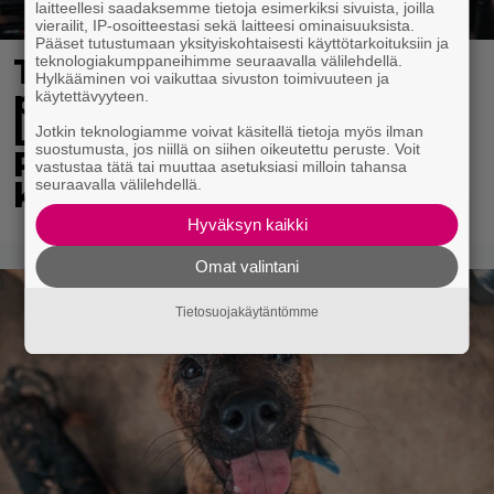
laitteellesi saadaksemme tietoja esimerkiksi sivuista, joilla
vierailit, IP-osoitteestasi sekä laitteesi ominaisuuksista.
Pääset tutustumaan yksityiskohtaisesti käyttötarkoituksiin ja
Tv-ohjelman juontaja
teknologiakumppaneihimme seuraavalla välilehdellä.
Hylkääminen voi vaikuttaa sivuston toimivuuteen ja
pudotti Linda
käytettävyyteen.
Lampeniuksen viulun –
Jotkin teknologiamme voivat käsitellä tietoja myös ilman
suostumusta, jos niillä on siihen oikeutettu peruste. Voit
Pete Parkkonen pakeni
vastustaa tätä tai muuttaa asetuksiasi milloin tahansa
kauhuissaan paikalta
seuraavalla välilehdellä.
Hyväksyn kaikki
Omat valintani
Tietosuojakäytäntömme