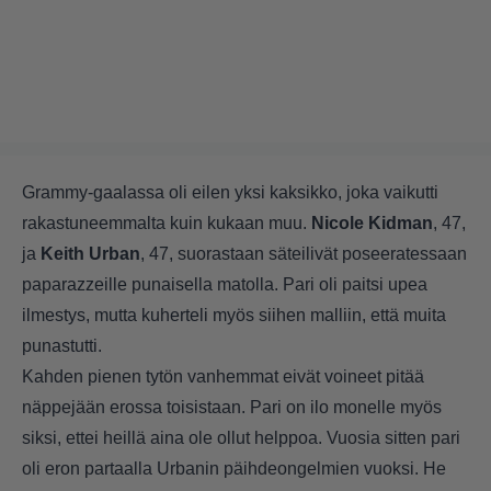
Grammy-gaalassa oli eilen yksi kaksikko, joka vaikutti
rakastuneemmalta kuin kukaan muu.
Nicole Kidman
, 47,
ja
Keith Urban
, 47, suorastaan säteilivät poseeratessaan
paparazzeille punaisella matolla. Pari oli paitsi upea
ilmestys, mutta kuherteli myös siihen malliin, että muita
punastutti.
Kahden pienen tytön vanhemmat eivät voineet pitää
näppejään erossa toisistaan. Pari on ilo monelle myös
siksi, ettei heillä aina ole ollut helppoa. Vuosia sitten pari
oli eron partaalla Urbanin päihdeongelmien vuoksi. He