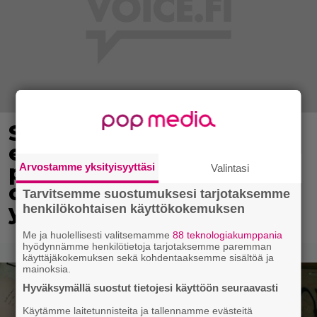
Sonja Aiello hullaantui
elämään pienellä
paikkakunnalla – ”Voi
Arvostamme yksityisyyttäsi
Valintasi
ottaa vaikka ilman
Tarvitsemme suostumuksesi tarjotaksemme
yläosaa aurinkoa”
henkilökohtaisen käyttökokemuksen
Me ja huolellisesti valitsemamme
88 teknologiakumppania
hyödynnämme henkilötietoja tarjotaksemme paremman
käyttäjäkokemuksen sekä kohdentaaksemme sisältöä ja
mainoksia.
Hyväksymällä suostut tietojesi käyttöön seuraavasti
Käytämme laitetunnisteita ja tallennamme evästeitä