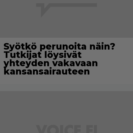
Syötkö perunoita näin?
Tutkijat löysivät
yhteyden vakavaan
kansansairauteen