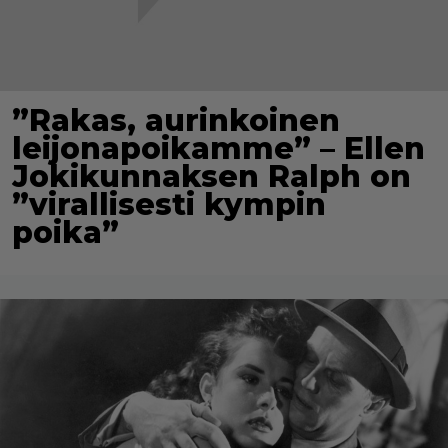
”Rakas, aurinkoinen
leijonapoikamme” – Ellen
Jokikunnaksen Ralph on
”virallisesti kympin
poika”