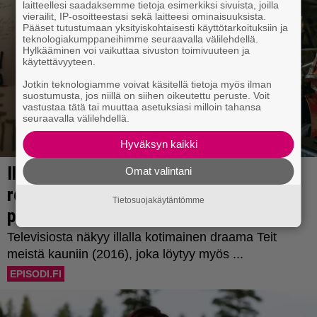
laitteellesi saadaksemme tietoja esimerkiksi sivuista, joilla
vierailit, IP-osoitteestasi sekä laitteesi ominaisuuksista.
Pääset tutustumaan yksityiskohtaisesti käyttötarkoituksiin ja
teknologiakumppaneihimme seuraavalla välilehdellä.
Hylkääminen voi vaikuttaa sivuston toimivuuteen ja
käytettävyyteen.
Jotkin teknologiamme voivat käsitellä tietoja myös ilman
suostumusta, jos niillä on siihen oikeutettu peruste. Voit
vastustaa tätä tai muuttaa asetuksiasi milloin tahansa
seuraavalla välilehdellä.
Hyväksyn kaikki
Omat valintani
Tietosuojakäytäntömme