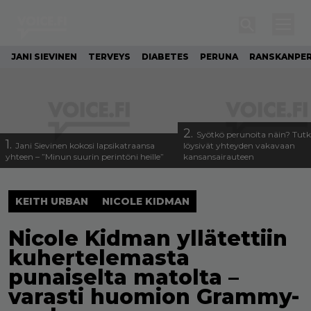
JANI SIEVINEN
TERVEYS
DIABETES
PERUNA
RANSKANPE
2.
Syötkö perunoita näin? Tutk
1.
Jani Sievinen kokosi lapsikatraansa
löysivät yhteyden vakavaan
yhteen – ”Minun suurin perintöni heille”
kansansairauteen
KEITH URBAN
NICOLE KIDMAN
Nicole Kidman yllätettiin
kuhertelemasta
punaiselta matolta –
varasti huomion Grammy-