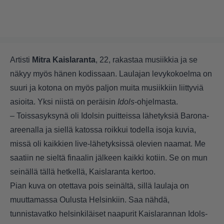
Artisti
Mitra Kaislaranta
, 22, rakastaa musiikkia ja se
näkyy myös hänen kodissaan. Laulajan levykokoelma on
suuri ja kotona on myös paljon muita musiikkiin liittyviä
asioita. Yksi niistä on peräisin
Idols
-ohjelmasta.
– Toissasyksynä oli Idolsin puitteissa lähetyksiä Barona-
areenalla ja siellä katossa roikkui todella isoja kuvia,
missä oli kaikkien live-lähetyksissä olevien naamat. Me
saatiin ne sieltä finaalin jälkeen kaikki kotiin. Se on mun
seinällä tällä hetkellä, Kaislaranta kertoo.
Pian kuva on otettava pois seinältä, sillä laulaja on
muuttamassa Oulusta Helsinkiin. Saa nähdä,
tunnistavatko helsinkiläiset naapurit Kaislarannan Idols-