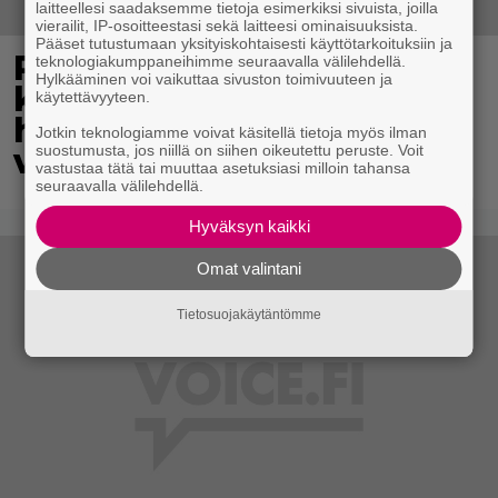
laitteellesi saadaksemme tietoja esimerkiksi sivuista, joilla
vierailit, IP-osoitteestasi sekä laitteesi ominaisuuksista.
Pääset tutustumaan yksityiskohtaisesti käyttötarkoituksiin ja
Pohjois-Korea neuvoo
teknologiakumppaneihimme seuraavalla välilehdellä.
Hylkääminen voi vaikuttaa sivuston toimivuuteen ja
kansalaisiaan selviämään
käytettävyyteen.
helteistä syömällä
Jotkin teknologiamme voivat käsitellä tietoja myös ilman
viilentävää koiraa
suostumusta, jos niillä on siihen oikeutettu peruste. Voit
vastustaa tätä tai muuttaa asetuksiasi milloin tahansa
seuraavalla välilehdellä.
Hyväksyn kaikki
Omat valintani
Tietosuojakäytäntömme