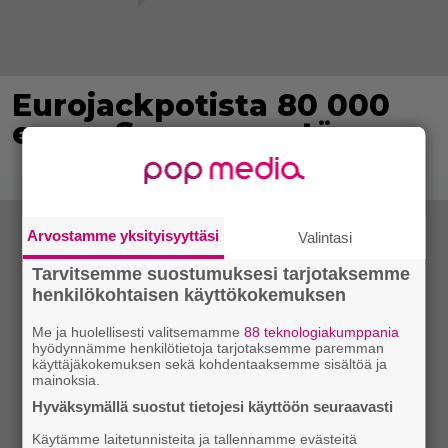
Eurojackpotista 80 000
euroa Suomeen – tänne
Arvostamme yksityisyyttäsi
Valintasi
Tarvitsemme suostumuksesi tarjotaksemme
henkilökohtaisen käyttökokemuksen
Me ja huolellisesti valitsemamme
88 teknologiakumppania
hyödynnämme henkilötietoja tarjotaksemme paremman
käyttäjäkokemuksen sekä kohdentaaksemme sisältöä ja
mainoksia.
Hyväksymällä suostut tietojesi käyttöön seuraavasti
Käytämme laitetunnisteita ja tallennamme evästeitä