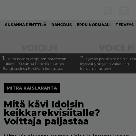
SUSANNA PENTTILÄ
BANGBUS
EPPU NORMAALI
TERVEYS
1.
2.
”Mitä isompi vehje, sen paremmin
Syötkö perunoita näin? Tutk
kulkee” – Susanna Penttilä suuntasi
löysivät yhteyden vakavaan
Bangbussinsa Helsingin keskustaan
kansansairauteen
MITRA KAISLARANTA
Mitä kävi Idolsin
keikkarekvisiitalle?
Voittaja paljastaa