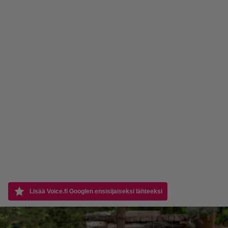
Lisää Voice.fi Googlen ensisijaiseksi lähteeksi