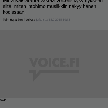
Mitra Kaislaranta vastaa Voicelle kysymykseen
siitä, miten intohimo musiikkiin näkyy hänen
kodissaan.
Toimittaja:
Senni Loikala
Julkaistu:
15.2.2015 19:15
AOP