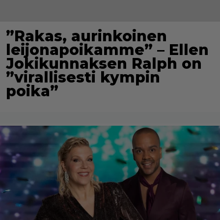
”Rakas, aurinkoinen
leijonapoikamme” – Ellen
Jokikunnaksen Ralph on
”virallisesti kympin
poika”