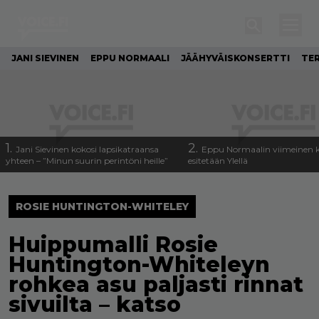
JANI SIEVINEN
EPPU NORMAALI
JÄÄHYVÄISKONSERTTI
TE
1.
2.
Jani Sievinen kokosi lapsikatraansa
Eppu Normaalin viimeinen k
yhteen – ”Minun suurin perintöni heille”
esitetään Ylellä
ROSIE HUNTINGTON-WHITELEY
Huippumalli Rosie
Huntington-Whiteleyn
rohkea asu paljasti rinnat
sivuilta – katso