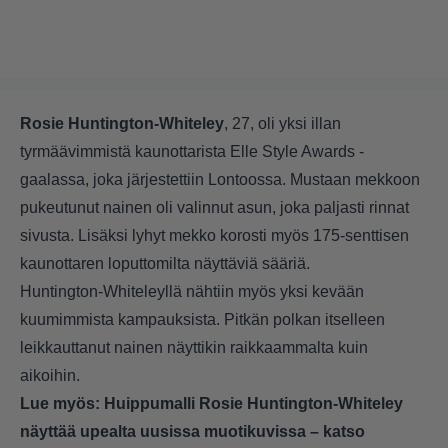
Rosie Huntington-Whiteley
, 27, oli yksi illan
tyrmäävimmistä kaunottarista Elle Style Awards -
gaalassa, joka järjestettiin Lontoossa. Mustaan mekkoon
pukeutunut nainen oli valinnut asun, joka paljasti rinnat
sivusta. Lisäksi lyhyt mekko korosti myös 175-senttisen
kaunottaren loputtomilta näyttäviä sääriä.
Huntington-Whiteleyllä nähtiin myös yksi kevään
kuumimmista kampauksista. Pitkän polkan itselleen
leikkauttanut nainen näyttikin raikkaammalta kuin
aikoihin.
Lue myös:
Huippumalli Rosie Huntington-Whiteley
näyttää upealta uusissa muotikuvissa – katso