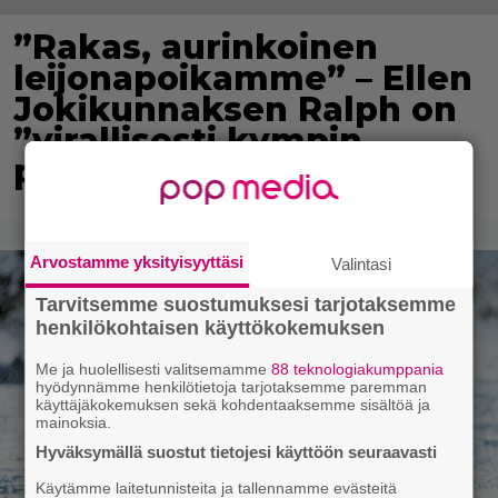
”Rakas, aurinkoinen
leijonapoikamme” – Ellen
Jokikunnaksen Ralph on
”virallisesti kympin
poika”
Arvostamme yksityisyyttäsi
Valintasi
Tarvitsemme suostumuksesi tarjotaksemme
henkilökohtaisen käyttökokemuksen
Me ja huolellisesti valitsemamme
88 teknologiakumppania
hyödynnämme henkilötietoja tarjotaksemme paremman
käyttäjäkokemuksen sekä kohdentaaksemme sisältöä ja
mainoksia.
Hyväksymällä suostut tietojesi käyttöön seuraavasti
Käytämme laitetunnisteita ja tallennamme evästeitä