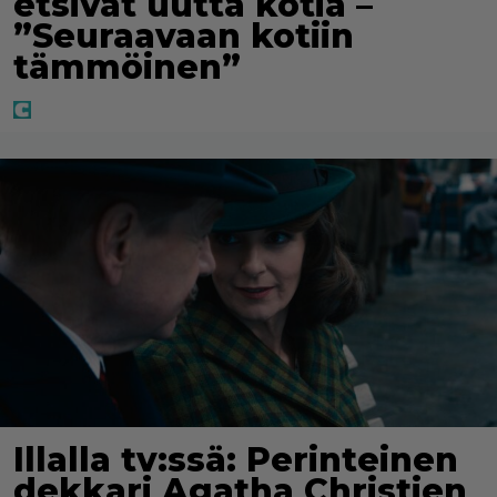
etsivät uutta kotia –
”Seuraavaan kotiin
tämmöinen”
Illalla tv:ssä: Perinteinen
dekkari Agatha Christien