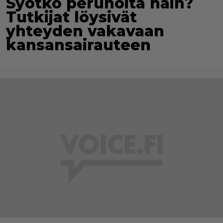
Syötkö perunoita näin?
Tutkijat löysivät
yhteyden vakavaan
kansansairauteen