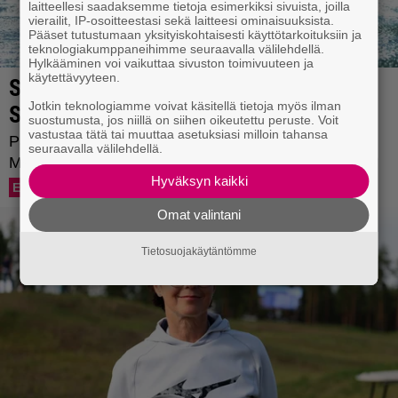
laitteellesi saadaksemme tietoja esimerkiksi sivuista, joilla
vierailit, IP-osoitteestasi sekä laitteesi ominaisuuksista.
Pääset tutustumaan yksityiskohtaisesti käyttötarkoituksiin ja
teknologiakumppaneihimme seuraavalla välilehdellä.
Hylkääminen voi vaikuttaa sivuston toimivuuteen ja
käytettävyyteen.
Jotkin teknologiamme voivat käsitellä tietoja myös ilman
suostumusta, jos niillä on siihen oikeutettu peruste. Voit
vastustaa tätä tai muuttaa asetuksiasi milloin tahansa
seuraavalla välilehdellä.
Hyväksyn kaikki
Omat valintani
Tietosuojakäytäntömme