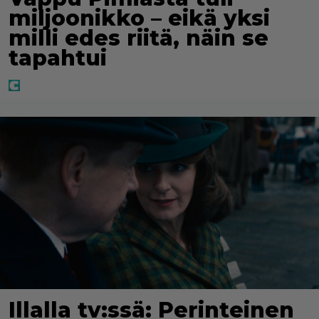
miljoonikko – eikä yksi
milli edes riitä, näin se
tapahtui
Illalla tv:ssä: Perinteinen