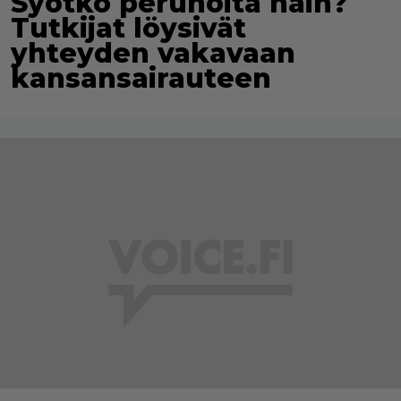
Syötkö perunoita näin?
Tutkijat löysivät
yhteyden vakavaan
kansansairauteen