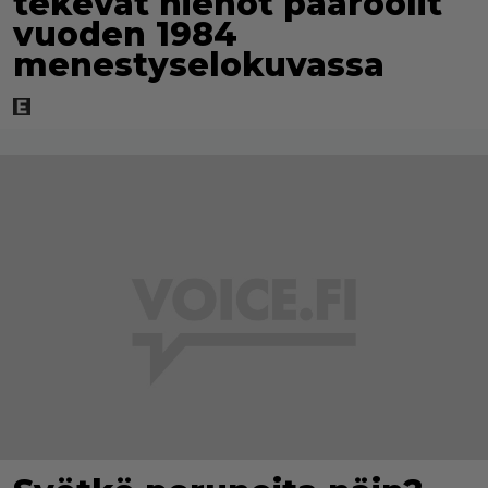
tekevät hienot pääroolit
vuoden 1984
menestyselokuvassa