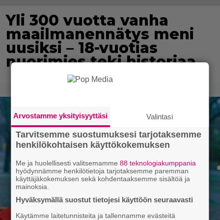
Yli 300 vuotta vanha
maailmanennätys meni
uusiksi – 18-vuotias
nuorimies teki historiaa
Arvostamme yksityisyyttäsi
Valintasi
Tarvitsemme suostumuksesi tarjotaksemme
henkilökohtaisen käyttökokemuksen
Me ja huolellisesti valitsemamme
88 teknologiakumppania
hyödynnämme henkilötietoja tarjotaksemme paremman
käyttäjäkokemuksen sekä kohdentaaksemme sisältöä ja
mainoksia.
Hyväksymällä suostut tietojesi käyttöön seuraavasti
Käytämme laitetunnisteita ja tallennamme evästeitä