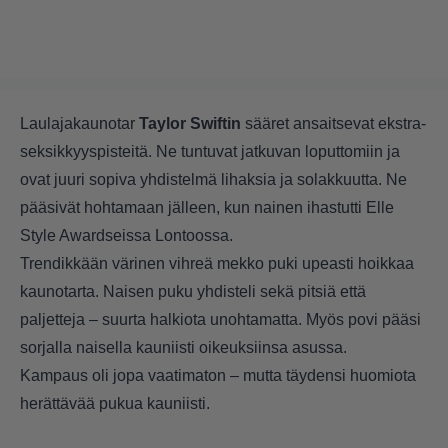
Laulajakaunotar
Taylor Swiftin
sääret ansaitsevat ekstra-
seksikkyyspisteitä. Ne tuntuvat jatkuvan loputtomiin ja
ovat juuri sopiva yhdistelmä lihaksia ja solakkuutta. Ne
pääsivät hohtamaan jälleen, kun nainen ihastutti Elle
Style Awardseissa Lontoossa.
Trendikkään värinen vihreä mekko puki upeasti hoikkaa
kaunotarta. Naisen puku yhdisteli sekä pitsiä että
paljetteja – suurta halkiota unohtamatta. Myös povi pääsi
sorjalla naisella kauniisti oikeuksiinsa asussa.
Kampaus oli jopa vaatimaton – mutta täydensi huomiota
herättävää pukua kauniisti.