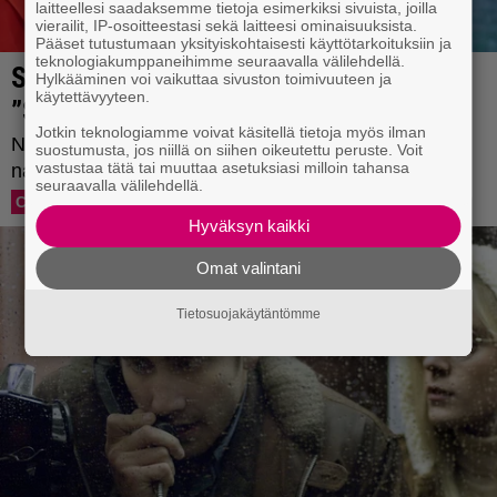
laitteellesi saadaksemme tietoja esimerkiksi sivuista, joilla
vierailit, IP-osoitteestasi sekä laitteesi ominaisuuksista.
Pääset tutustumaan yksityiskohtaisesti käyttötarkoituksiin ja
teknologiakumppaneihimme seuraavalla välilehdellä.
Hylkääminen voi vaikuttaa sivuston toimivuuteen ja
käytettävyyteen.
Jotkin teknologiamme voivat käsitellä tietoja myös ilman
suostumusta, jos niillä on siihen oikeutettu peruste. Voit
vastustaa tätä tai muuttaa asetuksiasi milloin tahansa
seuraavalla välilehdellä.
Hyväksyn kaikki
Omat valintani
Tietosuojakäytäntömme