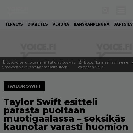
TERVEYS
DIABETES
PERUNA
RANSKANPERUNA
JANI SIE
1.
2.
Syötkö perunoita näin? Tutkijat löysivät
Eppu Normaalin viimeinen k
yhteyden vakavaan kansansairauteen
esitetään Ylellä
TAYLOR SWIFT
Taylor Swift esitteli
parasta puoltaan
muotigaalassa – seksikäs
kaunotar varasti huomion