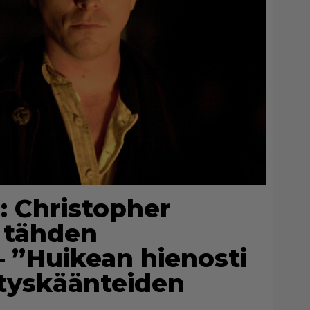
ä: Christopher
n tähden
– ”Huikean hienosti
lätyskäänteiden