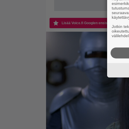
esimerkiks
tutustuma
seuraaval
käytettäv
Lisää Voice.fi Googlen ensisijaiseksi läht
Jotkin te
oikeutett
välilehdel