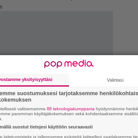
e.
vostamme yksityisyyttäsi
Valintasi
semme suostumuksesi tarjotaksemme henkilökohtai
ökokemuksen
lellisesti valitsemamme
88 teknologiakumppania
hyödynnämme henkilö
1.
S
semme paremman käyttäjäkokemuksen sekä kohdentaaksemme sisältöä
l
a.
k
ällä suostut tietojesi käyttöön seuraavasti
2.
E
laitetunnisteita ja tallennamme evästeitä laitteellesi saadaksemme tie