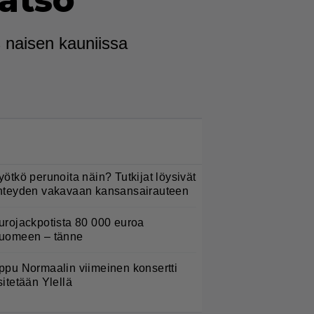
katso
s naisen kauniissa
LUETUIMMAT NYT
yötkö perunoita näin? Tutkijat löysivät
hteyden vakavaan kansansairauteen
urojackpotista 80 000 euroa
uomeen – tänne
ppu Normaalin viimeinen konsertti
sitetään Ylellä