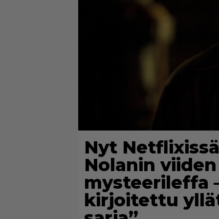
Nyt Netflixiss
Nolanin viide
mysteerileffa 
kirjoitettu yl
sarja”