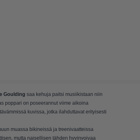
ie Goulding
saa kehuja paitsi musiikistaan niin
as poppari on poseerannut viime aikoina
ävämmissä kuvissa, jotka ilahduttavat erityisesti
uun muassa bikineissä ja treenivaatteissa
ettisen, mutta naisellisen tähden hyvinvoivaa