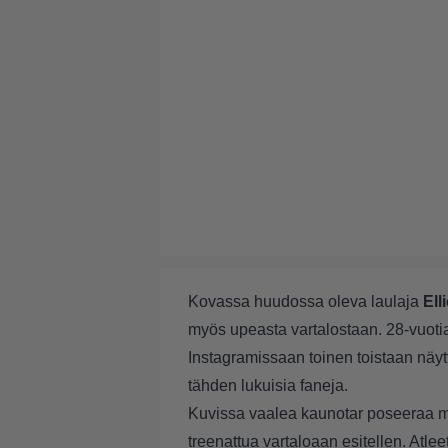
Kovassa huudossa oleva laulaja
Ell
myös upeasta vartalostaan. 28-vuoti
Instagramissaan toinen toistaan näytt
tähden lukuisia faneja.
Kuvissa vaalea kaunotar poseeraa m
treenattua vartaloaan esitellen. Atle