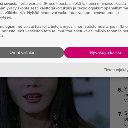
e
i sivuista, joilla vierailit, IP-osoitteestasi sekä laitteesi ominaisuuksista
an yksityiskohtaisesti käyttötarkoituksiin ja teknologiakumppaneihimm
la välilehdellä. Hylkääminen voi vaikuttaa sivuston toimivuuteen ja
3.
E
yyteen.
S
eeksi
knologiamme voivat käsitellä tietoja myös ilman suostumusta, jos niillä o
u peruste. Voit vastustaa tätä tai muuttaa asetuksiasi milloin tahansa se
4.
J
lä.
y
h
Omat valintani
Hyväksyn kaikki
5.
”
l
Tietosuojak
J
k
6.
Y
m
v
7.
S
p
v