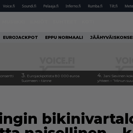
Voice.fi
Soundi.fi
Pelaaja.fi
Inferno.fi
Rumba.fi
Tilt.fi
Metel
MUSIIKKI
ILMIÖT
SUHTEET
KOTI
EUROJACKPOT
EPPU NORMAALI
JÄÄHYVÄISKONSE
3.
4.
onsertti
Eurojackpotista 80 000 euroa
Jani Sievinen kok
Suomeen – tänne
yhteen – ”Minun suuri
ingin bikinivarta