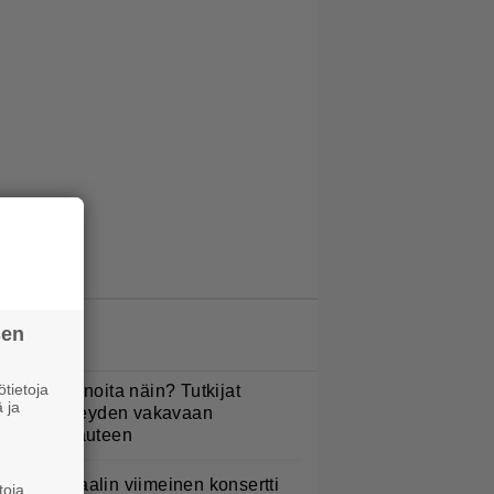
sen
LUETUIMMAT JUTUT
tietoja
yötkö perunoita näin? Tutkijat
 ja
öysivät yhteyden vakavaan
ansansairauteen
ppu Normaalin viimeinen konsertti
toja