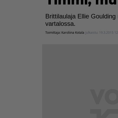
Timmi, mut
Brittilaulaja Ellie Gouldin
vartalossa.
Toimittaja:
Karoliina Kotala
Julkaistu:
19.3.2015 12