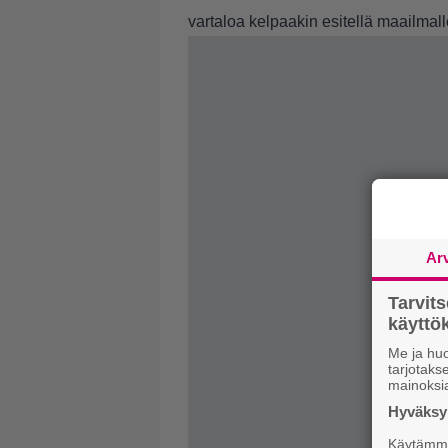
vartaloa kelpaakin esitellä maailmall
Ar
Tarvit
käytt
Me ja huo
tarjotak
mainoksi
Hyväksym
Käytämme 