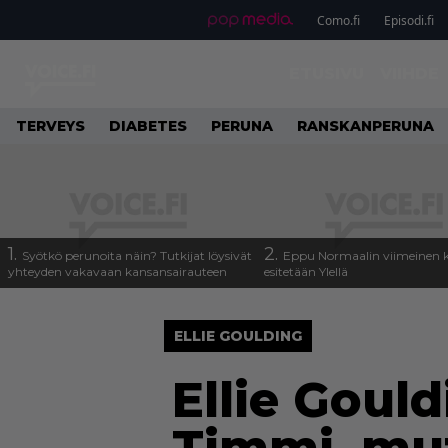
Como.fi
Episodi.fi
ETUSIVU
VIIHDE
TERVEYS
DIABETES
PERUNA
RANSKANPERUNA
1.
2.
Syötkö perunoita näin? Tutkijat löysivät
Eppu Normaalin viimeinen k
yhteyden vakavaan kansansairauteen
esitetään Ylellä
ELLIE GOULDING
Ellie Gould