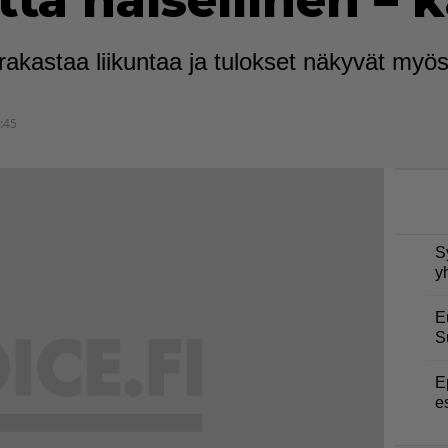
ta naisellinen – 
g rakastaa liikuntaa ja tulokset näkyvät myö
:45
S
y
E
S
E
e