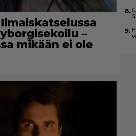
8.
I
S
: Ilmaiskatselussa
kyborgisekoilu –
9.
H
o
sa mikään ei ole