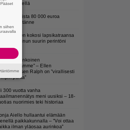
sitetään Ylellä
. Pääset
e
urojackpotista 80 000 euroa
uomeen – tänne
n siihen
uraavalla
ani Sievinen kokosi lapsikatraansa
hteen – ”Minun suurin perintöni
eille”
Rakas, aurinkoinen
eijonapoikamme” – Ellen
äytäntömme
okikunnaksen Ralph on ”virallisesti
ympin poika”
li 300 vuotta vanha
aailmanennätys meni uusiksi – 18-
uotias nuorimies teki historiaa
onja Aiello hullaantui elämään
ienellä paikkakunnalla – ”Voi ottaa
aikka ilman yläosaa aurinkoa”