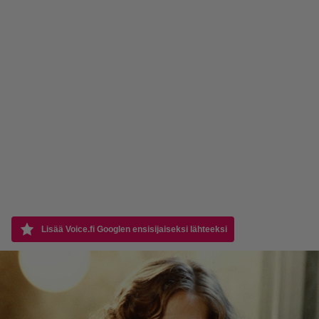
Lisää Voice.fi Googlen ensisijaiseksi lähteeksi