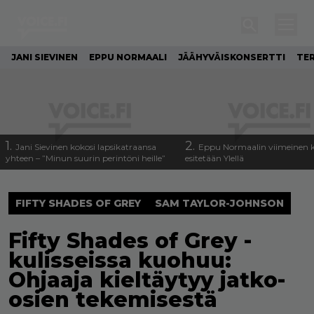
JANI SIEVINEN
EPPU NORMAALI
JÄÄHYVÄISKONSERTTI
TE
1.
2.
Jani Sievinen kokosi lapsikatraansa
Eppu Normaalin viimeinen k
yhteen – ”Minun suurin perintöni heille”
esitetään Ylellä
FIFTY SHADES OF GREY
SAM TAYLOR-JOHNSON
Fifty Shades of Grey -
kulisseissa kuohuu:
Ohjaaja kieltäytyy jatko-
osien tekemisestä