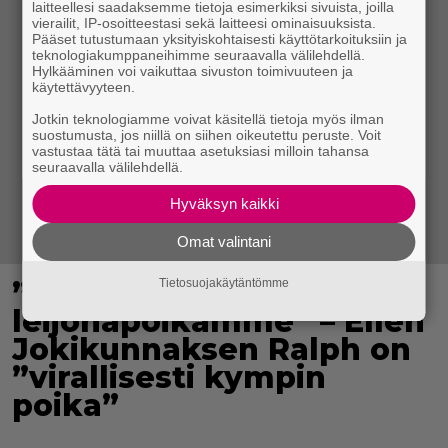
laitteellesi saadaksemme tietoja esimerkiksi sivuista, joilla
vierailit, IP-osoitteestasi sekä laitteesi ominaisuuksista.
Pääset tutustumaan yksityiskohtaisesti käyttötarkoituksiin ja
teknologiakumppaneihimme seuraavalla välilehdellä.
Hylkääminen voi vaikuttaa sivuston toimivuuteen ja
käytettävyyteen.
Jotkin teknologiamme voivat käsitellä tietoja myös ilman
suostumusta, jos niillä on siihen oikeutettu peruste. Voit
vastustaa tätä tai muuttaa asetuksiasi milloin tahansa
seuraavalla välilehdellä.
Hyväksyn kaikki
Omat valintani
”Rakas, aurinkoinen
Tietosuojakäytäntömme
leijonapoikamme” – Ellen
Jokikunnaksen Ralph on
”virallisesti kympin
poika”