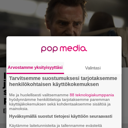
Arvostamme yksityisyyttäsi
Valintasi
Illalla tv:ssä: Vauhdikasta
Tarvitsemme suostumuksesi tarjotaksemme
junatoimintaa – leffa
henkilökohtaisen käyttökokemuksen
suututti amerikkalaisen
Me ja huolellisesti valitsemamme
88 teknologiakumppania
pankkijätin
hyödynnämme henkilötietoja tarjotaksemme paremman
käyttäjäkokemuksen sekä kohdentaaksemme sisältöä ja
mainoksia.
Hyväksymällä suostut tietojesi käyttöön seuraavasti
Käytämme laitetunnisteita ja tallennamme evästeitä