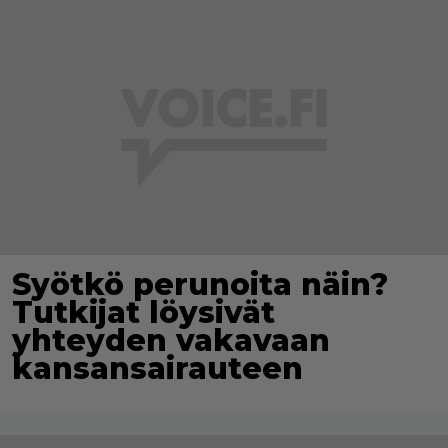
Syötkö perunoita näin?
Tutkijat löysivät
yhteyden vakavaan
kansansairauteen