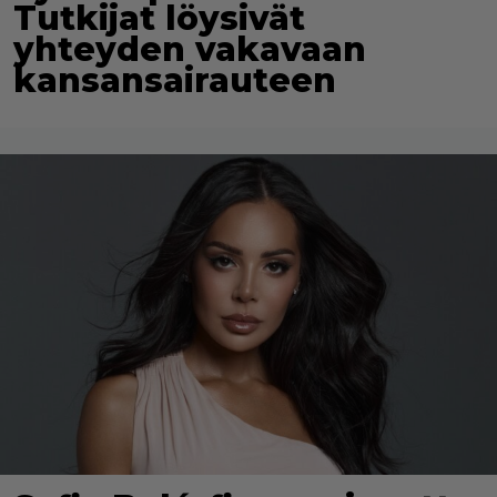
Tutkijat löysivät
yhteyden vakavaan
kansansairauteen