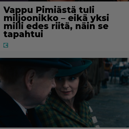
Vappu Pimiästä tuli
miljoonikko – eikä yksi
milli edes riitä, näin se
tapahtui