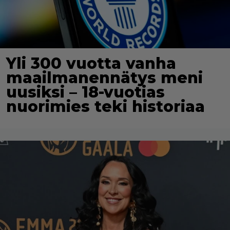
Yli 300 vuotta vanha
maailmanennätys meni
uusiksi – 18-vuotias
nuorimies teki historiaa