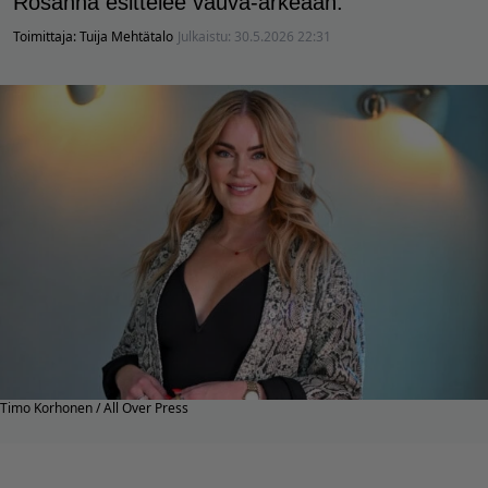
Rosanna esittelee vauva-arkeaan.
Toimittaja:
Tuija Mehtätalo
Julkaistu:
30.5.2026 22:31
Timo Korhonen / All Over Press