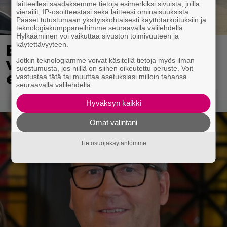
laitteellesi saadaksemme tietoja esimerkiksi sivuista, joilla
vierailit, IP-osoitteestasi sekä laitteesi ominaisuuksista.
Pääset tutustumaan yksityiskohtaisesti käyttötarkoituksiin ja
teknologiakumppaneihimme seuraavalla välilehdellä.
Hylkääminen voi vaikuttaa sivuston toimivuuteen ja
käytettävyyteen.
Eppu Normaalin
viimeinen konsertti
Jotkin teknologiamme voivat käsitellä tietoja myös ilman
suostumusta, jos niillä on siihen oikeutettu peruste. Voit
esitetään Ylellä
vastustaa tätä tai muuttaa asetuksiasi milloin tahansa
seuraavalla välilehdellä.
Hyväksyn kaikki
Omat valintani
Tietosuojakäytäntömme