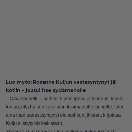
Lue myös:
Rosanna Kuljun vastasyntynyt jäi
kotiin – joutui itse sydänteholle
– Oma spahetki = suihku, hiustenpesu ja föönaus. Musta
tuntuu, että haisen koko ajan tissimaidolle tai hielle, joten
aina ihan uudestisyntynyt olo suihkun jälkeen, kirjoittaa
Kulju siistiytymishetkistään.
Yhdessä kuvassa Rosanna esittelee hoitonurkkausta,