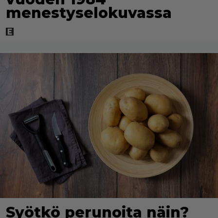
menestyselokuvassa
Syötkö perunoita näin?