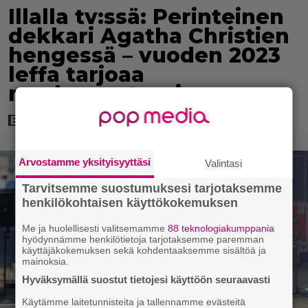
Illalla tv:ssä: Perinteinen
dekkari Agatha Christien
hengessä – vuoden 2023
leffa tarjoaa
murhamysteerin
Arvostamme yksityisyyttäsi
Valintasi
Tarvitsemme suostumuksesi tarjotaksemme
henkilökohtaisen käyttökokemuksen
Me ja huolellisesti valitsemamme
88 teknologiakumppania
hyödynnämme henkilötietoja tarjotaksemme paremman
käyttäjäkokemuksen sekä kohdentaaksemme sisältöä ja
mainoksia.
Hyväksymällä suostut tietojesi käyttöön seuraavasti
Käytämme laitetunnisteita ja tallennamme evästeitä