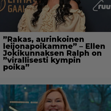
”Rakas, aurinkoinen
leijonapoikamme” – Ellen
Jokikunnaksen Ralph on
”virallisesti kympin
poika”