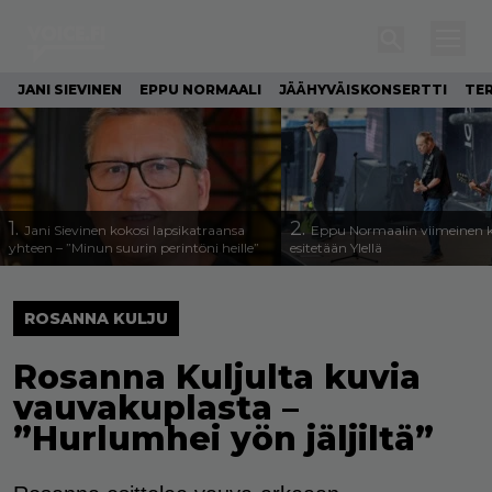
JANI SIEVINEN
EPPU NORMAALI
JÄÄHYVÄISKONSERTTI
TE
1.
2.
Jani Sievinen kokosi lapsikatraansa
Eppu Normaalin viimeinen k
yhteen – ”Minun suurin perintöni heille”
esitetään Ylellä
ROSANNA KULJU
Rosanna Kuljulta kuvia
vauvakuplasta –
”Hurlumhei yön jäljiltä”