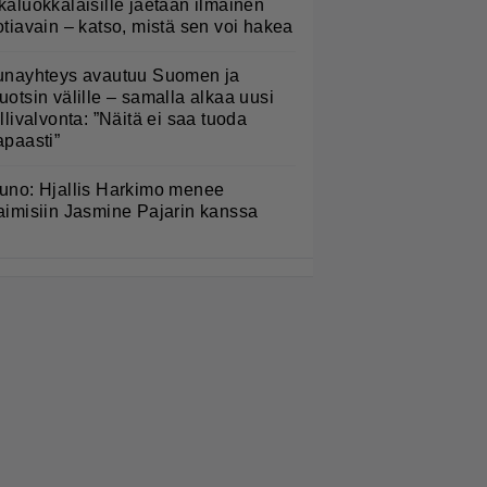
kaluokkalaisille jaetaan ilmainen
otiavain – katso, mistä sen voi hakea
unayhteys avautuu Suomen ja
uotsin välille – samalla alkaa uusi
ullivalvonta: ”Näitä ei saa tuoda
apaasti”
uno: Hjallis Harkimo menee
aimisiin Jasmine Pajarin kanssa