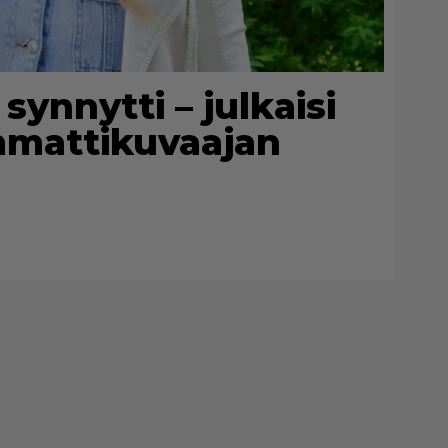
synnytti – julkaisi
mmattikuvaajan