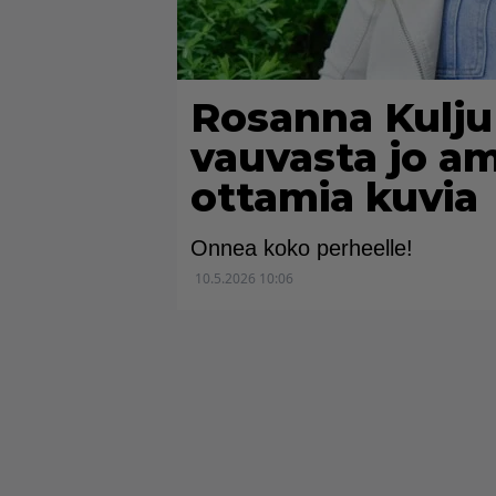
Rosanna Kulju 
vauvasta jo a
ottamia kuvia
Onnea koko perheelle!
10.5.2026 10:06