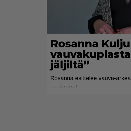
Rosanna Kulju
vauvakuplasta
jäljiltä”
Rosanna esittelee vauva-arkea
30.5.2026 22:31