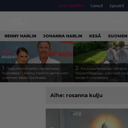
Como.fi
Episodi.fi
ETUSIVU
VIIHDE
RENNY HARLIN
JOHANNA HARLIN
KESÄ
SUOMEN
1.
2.
”Nukuimme kaikki viisi samassa
Koululaisille jaetaan ilmaisia
huoneessa” – Renny Harlinin perhe vietti
heijastinreppuja – näin voit lun
unelmien kesän Suomessa
omasi S-marketista
Aihe:
rosanna kulju