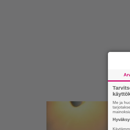
Ar
Tarvit
käytt
Me ja huo
tarjotak
mainoksi
Hyväksym
Käytämme 