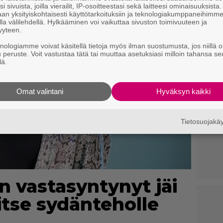
i sivuista, joilla vierailit, IP-osoitteestasi sekä laitteesi ominaisuuksista
an yksityiskohtaisesti käyttötarkoituksiin ja teknologiakumppaneihimm
la välilehdellä. Hylkääminen voi vaikuttaa sivuston toimivuuteen ja
yyteen.
knologiamme voivat käsitellä tietoja myös ilman suostumusta, jos niillä o
u peruste. Voit vastustaa tätä tai muuttaa asetuksiasi milloin tahansa se
lä.
Omat valintani
Hyväksyn kaikki
Tietosuojak
n vastasyntynyt jäi
 itse sydänteholle