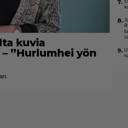
7.
E
k
8.
J
R
t
v
lta kuvia
 – ”Hurlumhei yön
9.
U
n
an.