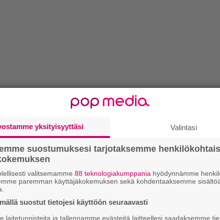
vostamme yksityisyyttäsi
Valintasi
semme suostumuksesi tarjotaksemme henkilökohtai
ökokemuksen
lellisesti valitsemamme
88 teknologiakumppania
hyödynnämme henkilö
semme paremman käyttäjäkokemuksen sekä kohdentaaksemme sisältöä
a.
ällä suostut tietojesi käyttöön seuraavasti
laitetunnisteita ja tallennamme evästeitä laitteellesi saadaksemme tie