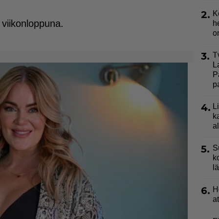
2.
K
in viikonloppuna.
h
o
3.
T
L
P
p
4.
L
k
a
5.
S
k
l
6.
H
a