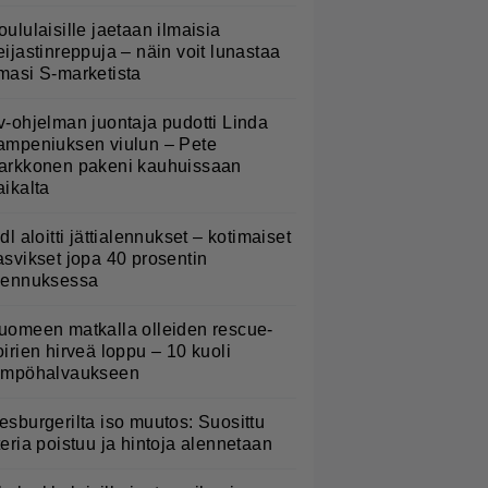
oululaisille jaetaan ilmaisia
eijastinreppuja – näin voit lunastaa
masi S-marketista
v-ohjelman juontaja pudotti Linda
ampeniuksen viulun – Pete
arkkonen pakeni kauhuissaan
aikalta
idl aloitti jättialennukset – kotimaiset
asvikset jopa 40 prosentin
lennuksessa
uomeen matkalla olleiden rescue-
oirien hirveä loppu – 10 kuoli
ämpöhalvaukseen
esburgerilta iso muutos: Suosittu
teria poistuu ja hintoja alennetaan