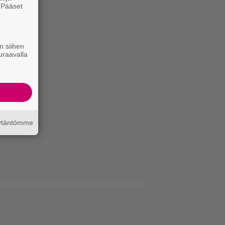
. Pääset
e
n siihen
uraavalla
äytäntömme