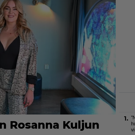
1.
”
en Rosanna Kuljun
h
v