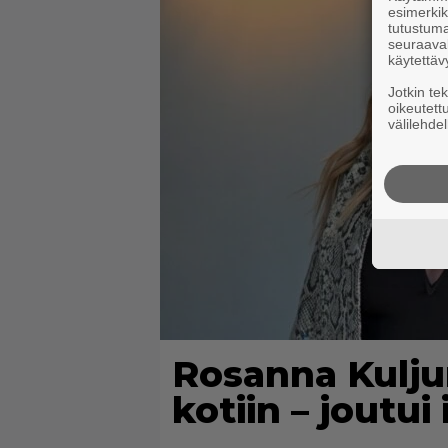
esimerkiks
tutustuma
seuraaval
käytettäv
Jotkin te
oikeutett
välilehdel
Rosanna Kulju
kotiin – joutui