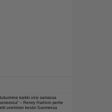
LUETUIMMAT JUTUT
Nukuimme kaikki viisi samassa
uoneessa” – Renny Harlinin perhe
ietti unelmien kesän Suomessa