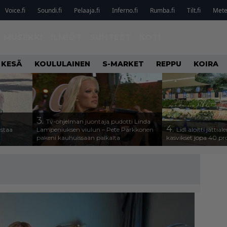
Voice.fi
Soundi.fi
Pelaaja.fi
Inferno.fi
Rumba.fi
Tilt.fi
Metel
MUSIIKKI
ILMIÖT
SUHTEET
KOTI
 KESÄ
KOULULAINEN
S-MARKET
REPPU
KOIRA
3.
Tv-ohjelman juontaja pudotti Linda
4.
astaa
Lampeniuksen viulun – Pete Parkkonen
Lidl aloitti jätti
pakeni kauhuissaan paikalta
kasvikset jopa 40 pr