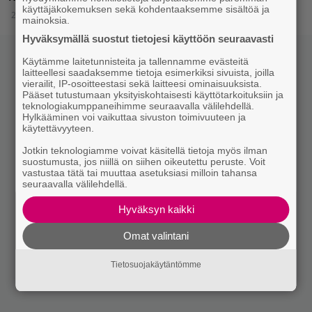
käyttäjäkokemuksen sekä kohdentaaksemme sisältöä ja
28.4.2015 11:15
mainoksia.
Hyväksymällä suostut tietojesi käyttöön seuraavasti
Käytämme laitetunnisteita ja tallennamme evästeitä
laitteellesi saadaksemme tietoja esimerkiksi sivuista, joilla
vierailit, IP-osoitteestasi sekä laitteesi ominaisuuksista.
Pääset tutustumaan yksityiskohtaisesti käyttötarkoituksiin ja
teknologiakumppaneihimme seuraavalla välilehdellä.
Hylkääminen voi vaikuttaa sivuston toimivuuteen ja
käytettävyyteen.
Jotkin teknologiamme voivat käsitellä tietoja myös ilman
suostumusta, jos niillä on siihen oikeutettu peruste. Voit
vastustaa tätä tai muuttaa asetuksiasi milloin tahansa
seuraavalla välilehdellä.
Hyväksyn kaikki
Omat valintani
Tietosuojakäytäntömme