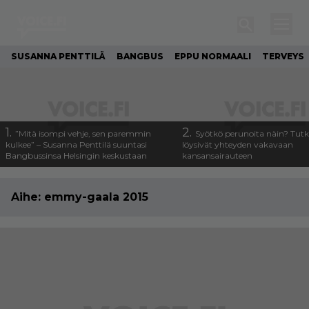
SUSANNA PENTTILÄ
BANGBUS
EPPU NORMAALI
TERVEYS
1.
2.
”Mitä isompi vehje, sen paremmin
Syötkö perunoita näin? Tutk
kulkee” – Susanna Penttilä suuntasi
löysivät yhteyden vakavaan
Bangbussinsa Helsingin keskustaan
kansansairauteen
Aihe:
emmy-gaala 2015