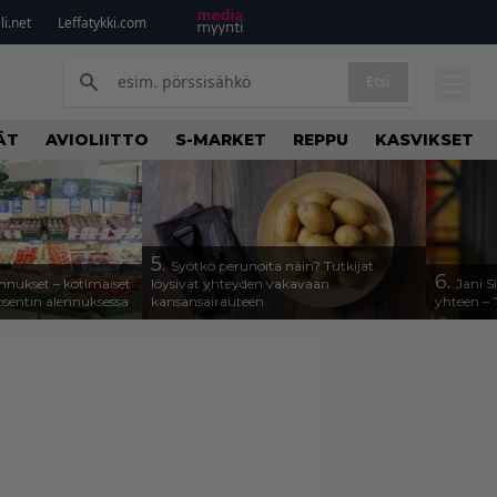
i.net
Leffatykki.com
Etsi
ÄT
AVIOLIITTO
S-MARKET
REPPU
KASVIKSET
5.
Syötkö perunoita näin? Tutkijat
6.
alennukset – kotimaiset
löysivät yhteyden vakavaan
Jani S
osentin alennuksessa
kansansairauteen
yhteen – 