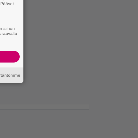
. Pääset
e
n siihen
uraavalla
äytäntömme