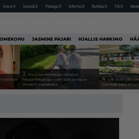
Voice.fi
Soundi.fi
Pelaaja.fi
Inferno.fi
Rumba.fi
Tilt.fi
Metel
MUSIIKKI
ILMIÖT
SUHTEET
KOTI
OMEKOHU
JASMINE PAJARI
HJALLIS HARKIMO
HÄ
3.
Koululaisille jaetaan ilmaisia
4.
 naimisiin
heijastinreppuja – näin voit lunastaa
Lidl aloitti jätti
omasi S-marketista
kasvikset jopa 40 pr