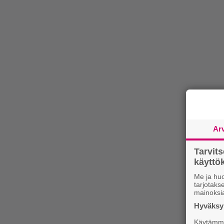
Ar
Tarvit
käytt
Me ja huo
tarjotak
mainoksi
Hyväksym
Käytämme 