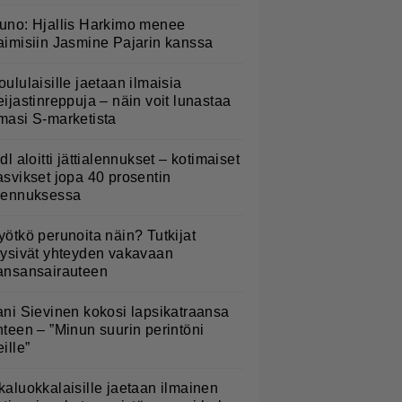
uno: Hjallis Harkimo menee
aimisiin Jasmine Pajarin kanssa
oululaisille jaetaan ilmaisia
eijastinreppuja – näin voit lunastaa
masi S-marketista
idl aloitti jättialennukset – kotimaiset
asvikset jopa 40 prosentin
lennuksessa
yötkö perunoita näin? Tutkijat
öysivät yhteyden vakavaan
ansansairauteen
ani Sievinen kokosi lapsikatraansa
hteen – ”Minun suurin perintöni
eille”
kaluokkalaisille jaetaan ilmainen