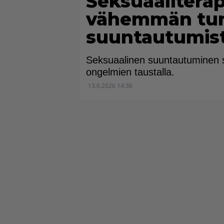
Seksuaaliterap
vähemmän tu
suuntautumis
Seksuaalinen suuntautuminen sa
ongelmien taustalla.
13.6.2026 14:36