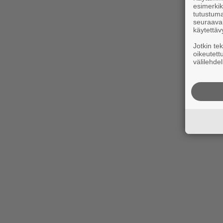
esimerkiks
tutustuma
seuraaval
käytettäv
Jotkin te
oikeutett
välilehdel