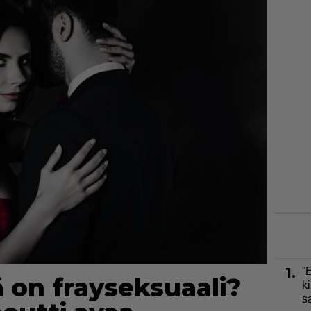
1.
”
 on frayseksuaali?
ki
s