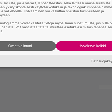
i sivuista, joilla vierailit, IP-osoitteestasi sekä laitteesi ominaisuuksista
an yksityiskohtaisesti käyttötarkoituksiin ja teknologiakumppaneihimm
la välilehdellä. Hylkääminen voi vaikuttaa sivuston toimivuuteen ja
yyteen.
knologiamme voivat käsitellä tietoja myös ilman suostumusta, jos niillä o
u peruste. Voit vastustaa tätä tai muuttaa asetuksiasi milloin tahansa se
lä.
Omat valintani
Hyväksyn kaikki
Tietosuojak