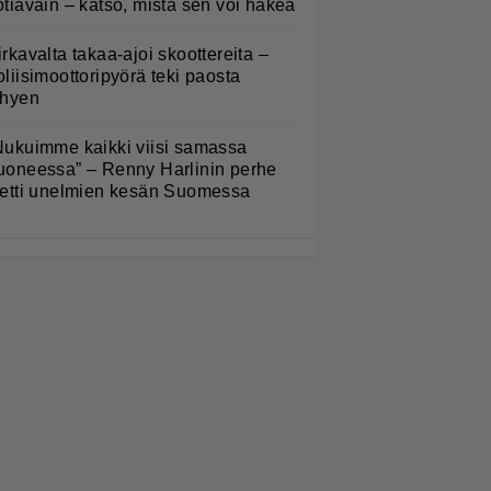
otiavain – katso, mistä sen voi hakea
irkavalta takaa-ajoi skoottereita –
oliisimoottoripyörä teki paosta
yhyen
Nukuimme kaikki viisi samassa
uoneessa” – Renny Harlinin perhe
ietti unelmien kesän Suomessa