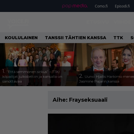
Como.fi
Episodi.fi
ETUSIVU
VIIHDE
KOULULAINEN
TANSSII TÄHTIEN KANSSA
TTK
S
1.
”Että semmonen sirkus” – TTK-
2.
kilpailijat julkistettiin ja kansalla on
Uuno: Hjallis Harkimo menee
sanottavaa
Jasmine Pajarin kanssa
Aihe:
Frayseksuaali