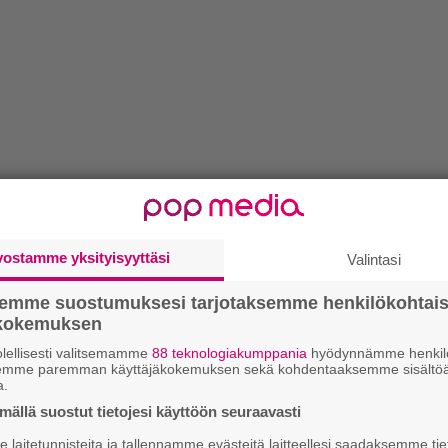
vostamme yksityisyyttäsi
Valintasi
semme suostumuksesi tarjotaksemme henkilökohtai
ökokemuksen
lellisesti valitsemamme
88 teknologiakumppania
hyödynnämme henkilö
semme paremman käyttäjäkokemuksen sekä kohdentaaksemme sisältöä
a.
ällä suostut tietojesi käyttöön seuraavasti
laitetunnisteita ja tallennamme evästeitä laitteellesi saadaksemme tie