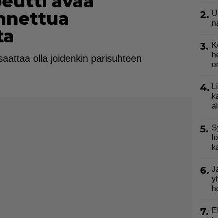
eutti avaa
nnettua
2.
U
n
ta
3.
K
h
attaa olla joidenkin parisuhteen
o
4.
L
k
a
5.
S
l
k
6.
J
y
h
7.
E