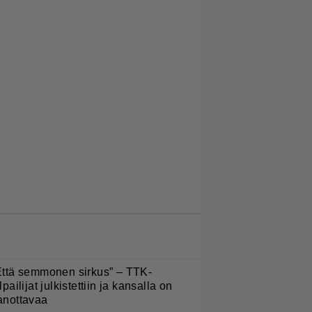
LUETUIMMAT JUTUT
Että semmonen sirkus” – TTK-
lpailijat julkistettiin ja kansalla on
anottavaa