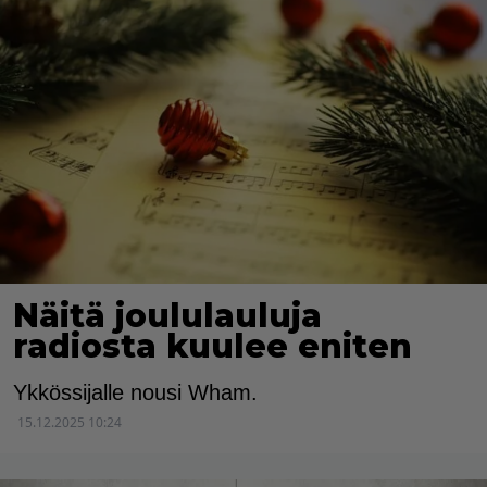
Näitä joululauluja
radiosta kuulee eniten
Ykkössijalle nousi Wham.
15.12.2025 10:24