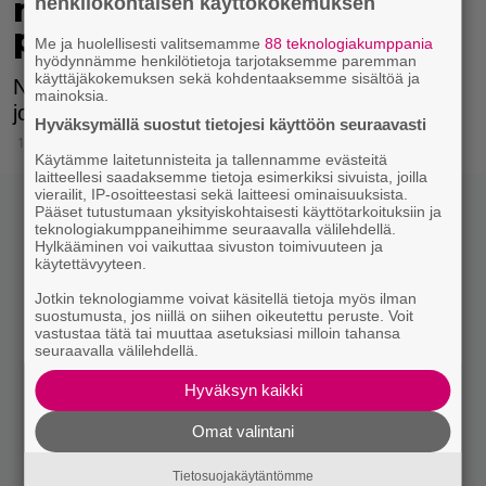
muutamien sanojen
henkilökohtaisen käyttökokemuksen
perusteella
Me ja huolellisesti valitsemamme
88 teknologiakumppania
hyödynnämme henkilötietoja tarjotaksemme paremman
käyttäjäkokemuksen sekä kohdentaaksemme sisältöä ja
Nyt voit testata, kuinka hyvin tunnet klassisten
mainoksia.
joululaulujen sanat.
Hyväksymällä suostut tietojesi käyttöön seuraavasti
15.12.2024 14:15
Käytämme laitetunnisteita ja tallennamme evästeitä
laitteellesi saadaksemme tietoja esimerkiksi sivuista, joilla
vierailit, IP-osoitteestasi sekä laitteesi ominaisuuksista.
Pääset tutustumaan yksityiskohtaisesti käyttötarkoituksiin ja
teknologiakumppaneihimme seuraavalla välilehdellä.
Hylkääminen voi vaikuttaa sivuston toimivuuteen ja
käytettävyyteen.
Jotkin teknologiamme voivat käsitellä tietoja myös ilman
suostumusta, jos niillä on siihen oikeutettu peruste. Voit
vastustaa tätä tai muuttaa asetuksiasi milloin tahansa
seuraavalla välilehdellä.
Hyväksyn kaikki
Omat valintani
Tietosuojakäytäntömme