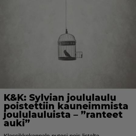
K&K: Sylvian joululaulu
poistettiin kauneimmista
joululauluista – ”ranteet
auki”
Klassikkokappale putosi pois listalta.