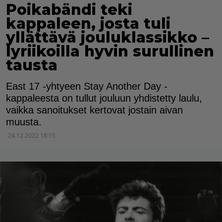
Poikabändi teki
kappaleen, josta tuli
yllättävä jouluklassikko –
lyriikoilla hyvin surullinen
tausta
East 17 -yhtyeen Stay Another Day -
kappaleesta on tullut jouluun yhdistetty laulu,
vaikka sanoitukset kertovat jostain aivan
muusta.
24.12.2022 18:15