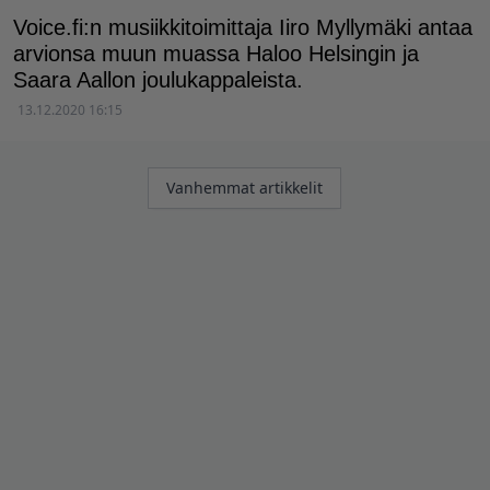
Voice.fi:n musiikkitoimittaja Iiro Myllymäki antaa
arvionsa muun muassa Haloo Helsingin ja
Saara Aallon joulukappaleista.
13.12.2020 16:15
Artikkelien
Vanhemmat artikkelit
selaus