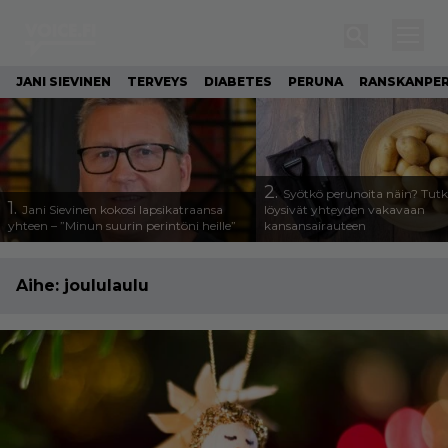
JANI SIEVINEN
TERVEYS
DIABETES
PERUNA
RANSKANPE
2.
Syötkö perunoita näin? Tutk
1.
Jani Sievinen kokosi lapsikatraansa
löysivät yhteyden vakavaan
yhteen – ”Minun suurin perintöni heille”
kansansairauteen
Aihe:
joululaulu