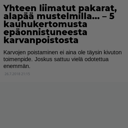
Yhteen liimatut pakarat,
alapää mustelmilla… – 5
kauhukertomusta
epäonnistuneesta
karvanpoistosta
Karvojen poistaminen ei aina ole täysin kivuton
toimenpide. Joskus sattuu vielä odotettua
enemmän.
26.7.2018 21:15