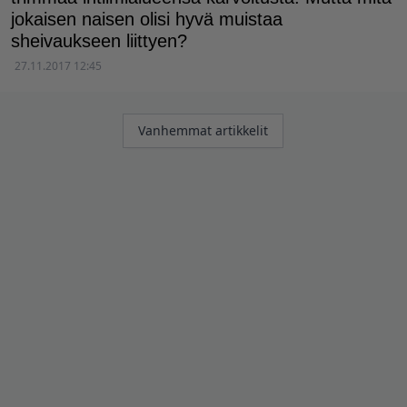
jokaisen naisen olisi hyvä muistaa
sheivaukseen liittyen?
27.11.2017 12:45
Artikkelien
Vanhemmat artikkelit
selaus