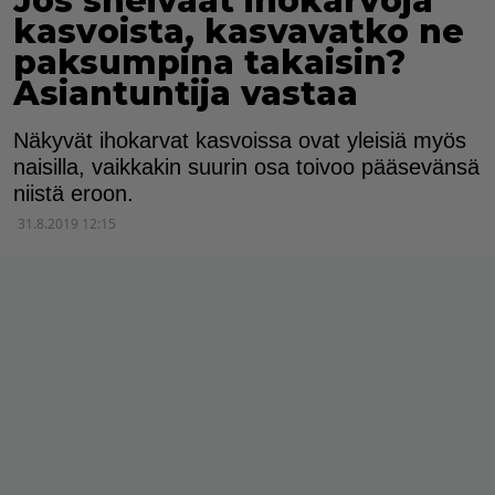
Jos sheivaat ihokarvoja
kasvoista, kasvavatko ne
paksumpina takaisin?
Asiantuntija vastaa
Näkyvät ihokarvat kasvoissa ovat yleisiä myös
naisilla, vaikkakin suurin osa toivoo pääsevänsä
niistä eroon.
31.8.2019 12:15