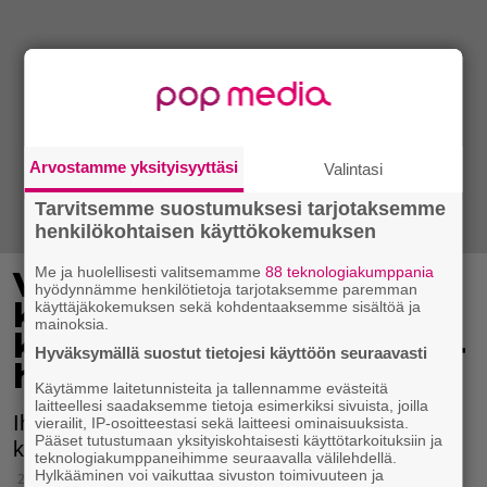
Arvostamme yksityisyyttäsi
Valintasi
Tarvitsemme suostumuksesi tarjotaksemme
henkilökohtaisen käyttökokemuksen
Me ja huolellisesti valitsemamme
88 teknologiakumppania
Vältä punaiset ja
hyödynnämme henkilötietoja tarjotaksemme paremman
kutisevat näpyt
käyttäjäkokemuksen sekä kohdentaaksemme sisältöä ja
mainoksia.
karvanpoiston jälkeen – 4
Hyväksymällä suostut tietojesi käyttöön seuraavasti
helppoa vinkkiä
Käytämme laitetunnisteita ja tallennamme evästeitä
laitteellesi saadaksemme tietoja esimerkiksi sivuista, joilla
Iho on hyvä aina puhdistaa huolellisesti ennen
vierailit, IP-osoitteestasi sekä laitteesi ominaisuuksista.
Pääset tutustumaan yksityiskohtaisesti käyttötarkoituksiin ja
karvanpoistoa.
teknologiakumppaneihimme seuraavalla välilehdellä.
Hylkääminen voi vaikuttaa sivuston toimivuuteen ja
2.6.2019 21:15