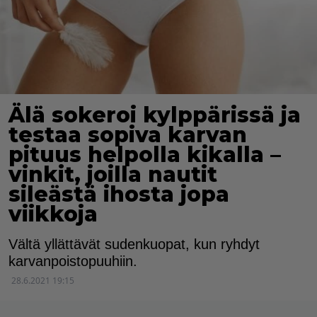
Älä sokeroi kylppärissä ja
testaa sopiva karvan
pituus helpolla kikalla –
vinkit, joilla nautit
sileästä ihosta jopa
viikkoja
Vältä yllättävät sudenkuopat, kun ryhdyt
karvanpoistopuuhiin.
28.6.2021 19:15