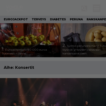
EUROJACKPOT
TERVEYS
DIABETES
PERUNA
RANSKANP
2.
Syötkö perunoita näin? Tutk
1.
Eurojackpotista 80 000 euroa
löysivät yhteyden vakavaan
Suomeen – tänne
kansansairauteen
Aihe:
Konsertit