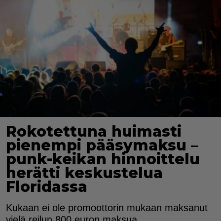
Rokotettuna huimasti
pienempi pääsymaksu –
punk-keikan hinnoittelu
herätti keskustelua
Floridassa
Kukaan ei ole promoottorin mukaan maksanut
vielä reilun 800 euron maksua.