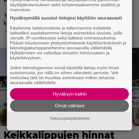
"Palataan 80-luvulle"
käyttäjäkokemuksen sekä kohdentaaksemme sisältöä ja
mainoksia.
Yhtye esiintyy Helsingin Olympiastadionilla
Hyväksymällä suostut tietojesi käyttöön seuraavasti
kesäkuussa.
Käytämme laitetunnisteita ja tallennamme evästeitä
20.5.2025 17:30
laitteellesi saadaksemme tietoja esimerkiksi sivuista, joilla
vierailit, IP-osoitteestasi sekä laitteesi ominaisuuksista.
Pääset tutustumaan yksityiskohtaisesti käyttötarkoituksiin ja
teknologiakumppaneihimme seuraavalla välilehdellä.
Hylkääminen voi vaikuttaa sivuston toimivuuteen ja
käytettävyyteen.
Jotkin teknologiamme voivat käsitellä tietoja myös ilman
suostumusta, jos niillä on siihen oikeutettu peruste. Voit
vastustaa tätä tai muuttaa asetuksiasi milloin tahansa
seuraavalla välilehdellä.
Hyväksyn kaikki
Omat valintani
Tietosuojakäytäntömme
Keikkalippujen hinnat