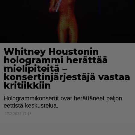
Whitney Houstonin
hologrammi herättää
mielipiteitä –
konsertinjärjestäjä vastaa
kritiikkiin
Hologrammikonsertit ovat herättäneet paljon
eettistä keskustelua.
17.2.2022 17:15