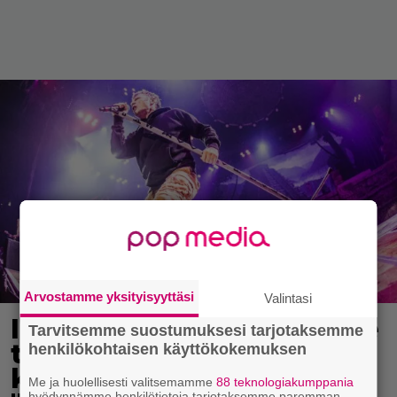
Arvostamme yksityisyyttäsi
Valintasi
Iron Maiden esitti faneille
Tarvitsemme suostumuksesi tarjotaksemme
toiveen tulevien
henkilökohtaisen käyttökokemuksen
keikkojen osalta:
Me ja huolellisesti valitsemamme
88 teknologiakumppania
hyödynnämme henkilötietoja tarjotaksemme paremman