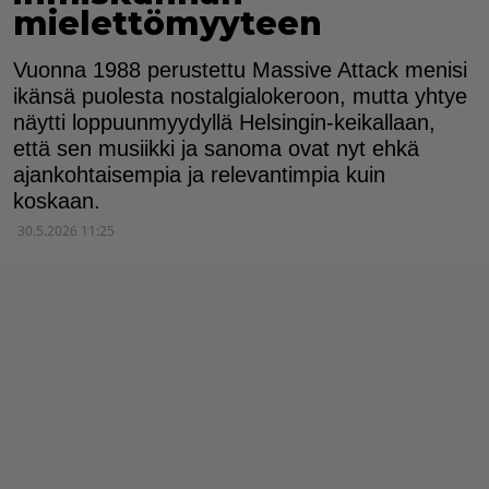
mielettömyyteen
Vuonna 1988 perustettu Massive Attack menisi
ikänsä puolesta nostalgialokeroon, mutta yhtye
näytti loppuunmyydyllä Helsingin-keikallaan,
että sen musiikki ja sanoma ovat nyt ehkä
ajankohtaisempia ja relevantimpia kuin
koskaan.
30.5.2026 11:25