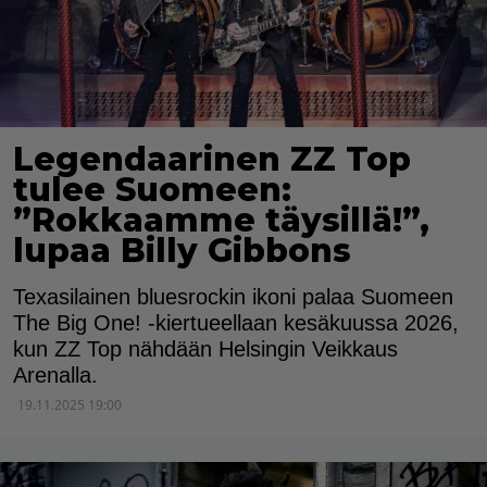
Legendaarinen ZZ Top
tulee Suomeen:
”Rokkaamme täysillä!”,
lupaa Billy Gibbons
Texasilainen bluesrockin ikoni palaa Suomeen
The Big One! -kiertueellaan kesäkuussa 2026,
kun ZZ Top nähdään Helsingin Veikkaus
Arenalla.
19.11.2025 19:00