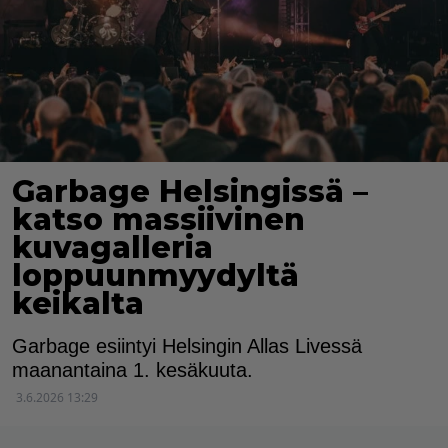
Garbage Helsingissä –
katso massiivinen
kuvagalleria
loppuunmyydyltä
keikalta
Garbage esiintyi Helsingin Allas Livessä
maanantaina 1. kesäkuuta.
3.6.2026 13:29