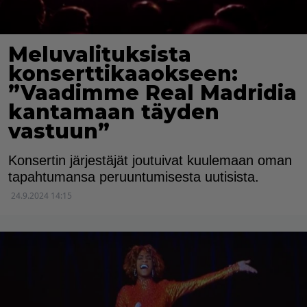
Meluvalituksista
konserttikaaokseen:
”Vaadimme Real Madridia
kantamaan täyden
vastuun”
Konsertin järjestäjät joutuivat kuulemaan oman
tapahtumansa peruuntumisesta uutisista.
24.9.2024 14:15