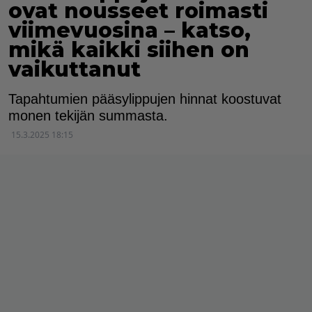
ovat nousseet roimasti
viimevuosina – katso,
mikä kaikki siihen on
vaikuttanut
Tapahtumien pääsylippujen hinnat koostuvat
monen tekijän summasta.
15.3.2025 18:15