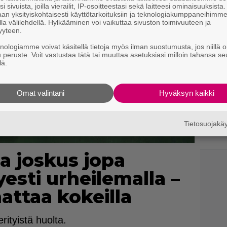
i sivuista, joilla vierailit, IP-osoitteestasi sekä laitteesi ominaisuuksista
an yksityiskohtaisesti käyttötarkoituksiin ja teknologiakumppaneihimm
la välilehdellä. Hylkääminen voi vaikuttaa sivuston toimivuuteen ja
yyteen.
knologiamme voivat käsitellä tietoja myös ilman suostumusta, jos niillä o
u peruste. Voit vastustaa tätä tai muuttaa asetuksiasi milloin tahansa se
lä.
Omat valintani
Hyväksyn kaikki
Tietosuojak
a joskus jopa
esti urheilemalla –
nnattaa kokeilla
rityistä huolta.