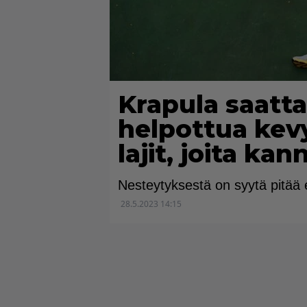
Krapula saatta
helpottua kevy
lajit, joita ka
Nesteytyksestä on syytä pitää e
28.5.2023 14:15