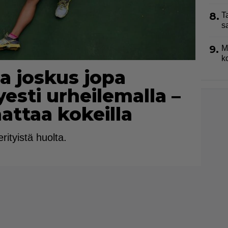
8.
T
s
9.
M
k
a joskus jopa
esti urheilemalla –
nnattaa kokeilla
rityistä huolta.