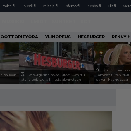
Voice.fi
Soundi.fi
Pelaaja.fi
Inferno.fi
Rumba.fi
Tilt.fi
Metel
MUSIIKKI
ILMIÖT
SUHTEET
KOTI
OOTTORIPYÖRÄ
YLINOPEUS
HESBURGER
RENNY H
4.
Tv-ohjelman juon
3.
isia pakoon
Hesburgerilta iso muutos: Suosittu
Lampeniuksen viulu
ateria poistuu ja hintoja alennetaan
pakeni kauhuissaan 