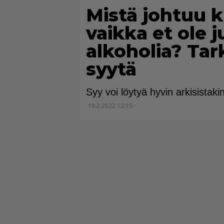
Mistä johtuu k
vaikka et ole 
alkoholia? Tar
syytä
Syy voi löytyä hyvin arkisistakin
19.2.2022 12:15