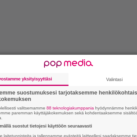
vostamme yksityisyyttäsi
Valintasi
semme suostumuksesi tarjotaksemme henkilökohtai
ökokemuksen
lellisesti valitsemamme
88 teknologiakumppania
hyödynnämme henkilö
semme paremman käyttäjäkokemuksen sekä kohdentaaksemme sisältöä
a.
ällä suostut tietojesi käyttöön seuraavasti
laitetunnisteita ja tallennamme evästeitä laitteellesi saadaksemme tie