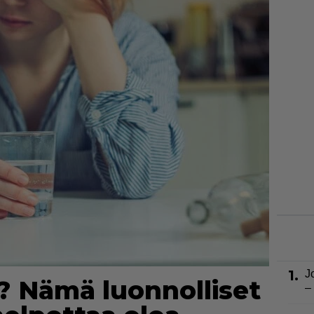
1.
J
? Nämä luonnolliset
–