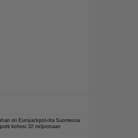
LUETUIMMAT JUTUT
ohan oli Eurojackpot-ilta Suomessa
 potti kohosi 32 miljoonaan