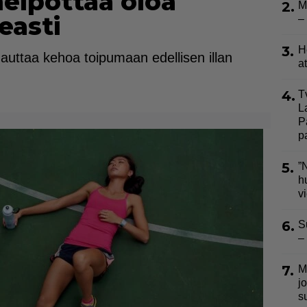
helpottaa oloa
2.
M
easti
–
3.
H
oit auttaa kehoa toipumaan edellisen illan
a
4.
T
L
P
p
5.
”
h
v
6.
S
–
7.
M
j
s