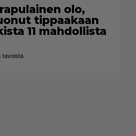
rapulainen olo,
juonut tippaakaan
kista 11 mahdollista
 tavoista.