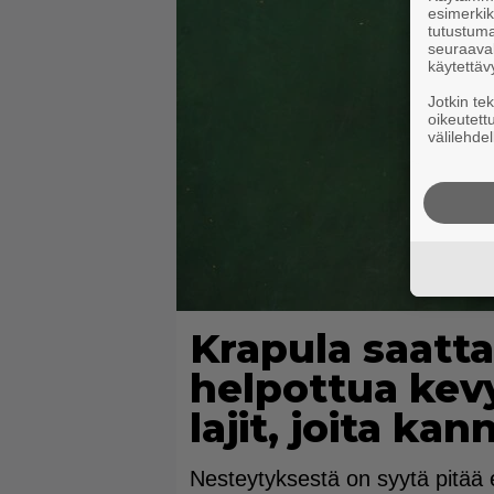
esimerkiks
tutustuma
seuraaval
käytettäv
Jotkin te
oikeutett
välilehdel
Krapula saatta
helpottua kevy
lajit, joita ka
Nesteytyksestä on syytä pitää e