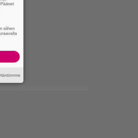
. Pääset
e
n siihen
uraavalla
äytäntömme