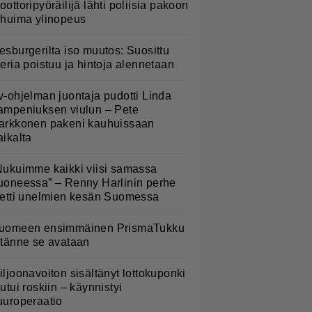
oottoripyöräilijä lähti poliisia pakoon
 huima ylinopeus
esburgerilta iso muutos: Suosittu
teria poistuu ja hintoja alennetaan
v-ohjelman juontaja pudotti Linda
ampeniuksen viulun – Pete
arkkonen pakeni kauhuissaan
aikalta
Nukuimme kaikki viisi samassa
uoneessa” – Renny Harlinin perhe
ietti unelmien kesän Suomessa
uomeen ensimmäinen PrismaTukku
 tänne se avataan
iljoonavoiton sisältänyt lottokuponki
outui roskiin – käynnistyi
uuroperaatio