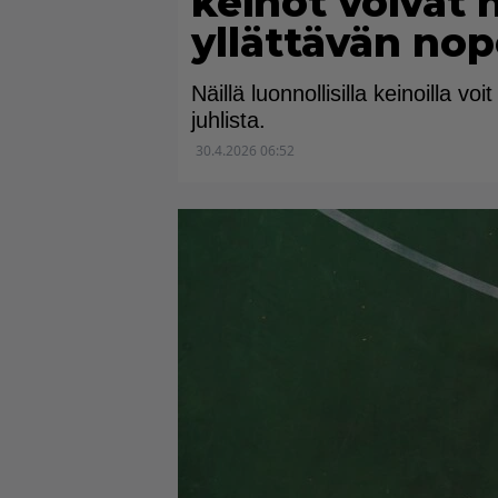
keinot voivat 
yllättävän nop
Näillä luonnollisilla keinoilla v
juhlista.
30.4.2026 06:52