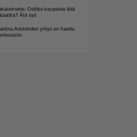
akaisinveto: Ostitko kaupasta tätä
alaattia? Älä syö
artina Aitolehden yritys on haettu
onkurssiin