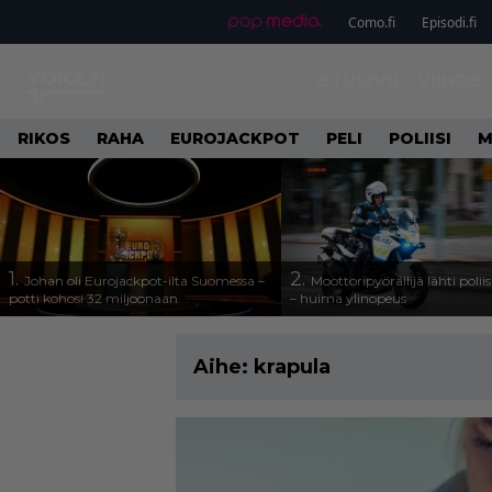
Como.fi
Episodi.fi
ETUSIVU
VIIHDE
RIKOS
RAHA
EUROJACKPOT
PELI
POLIISI
M
1.
2.
Johan oli Eurojackpot-ilta Suomessa –
Moottoripyöräilijä lähti poli
potti kohosi 32 miljoonaan
– huima ylinopeus
Aihe:
krapula