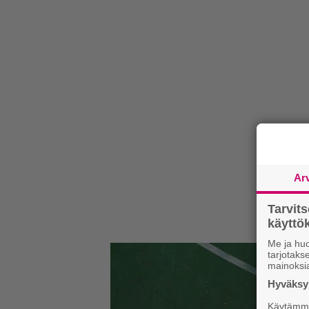
Ar
Tarvit
käytt
Me ja huo
tarjotak
mainoksi
Hyväksym
Käytämme 