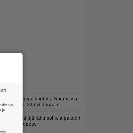
LUETUIMMAT JUTUT
sen
ohan oli Eurojackpot-ilta Suomessa
 potti kohosi 32 miljoonaan
tietoja
 ja
oottoripyöräilijä lähti poliisia pakoon
 huima ylinopeus
toja