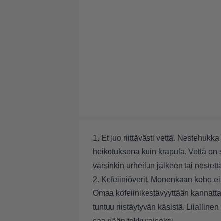
1. Et juo riittävästi vettä. Nestehu
heikotuksena kuin krapula. Vettä o
varsinkin urheilun jälkeen tai nestet
2. Kofeiiniöverit. Monenkaan keho e
Omaa kofeiinikestävyyttään kannattaa t
tuntuu riistäytyvän käsistä. Liialline
saa pään tokkuraiseksi.