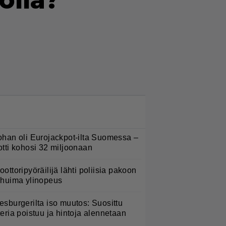
olia?
ä
LUETUIMMAT NYT
ohan oli Eurojackpot-ilta Suomessa –
otti kohosi 32 miljoonaan
oottoripyöräilijä lähti poliisia pakoon
 huima ylinopeus
esburgerilta iso muutos: Suosittu
teria poistuu ja hintoja alennetaan