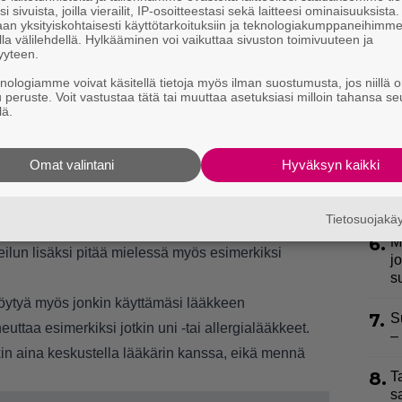
i sivuista, joilla vierailit, IP-osoitteestasi sekä laitteesi ominaisuuksista
3.
H
an yksityiskohtaisesti käyttötarkoituksiin ja teknologiakumppaneihimm
a
la välilehdellä. Hylkääminen voi vaikuttaa sivuston toimivuuteen ja
yyteen.
4.
T
knologiamme voivat käsitellä tietoja myös ilman suostumusta, jos niillä o
L
u peruste. Voit vastustaa tätä tai muuttaa asetuksiasi milloin tahansa se
selittävät tietenkin myös pitkä liuta erilaisia tauteja
P
lä.
p
pata matkaasi. Jos huonon olon taustalta ei siis tunnu
asi ja hidasta tahtiasi ajoissa, etteivät oireet
Omat valintani
Hyväksyn kaikki
5.
”
h
v
n myötä elimistöstä poistuu myös suoloja, joten
Tietosuojak
tä kiinnittää huomiota siihen, että muistaa syödä
6.
M
eilun lisäksi pitää mielessä myös esimerkiksi
j
s
löytyä myös jonkin käyttämäsi lääkkeen
7.
S
euttaa esimerkiksi jotkin uni -tai allergialääkkeet.
–
kin aina keskustella lääkärin kanssa, eikä mennä
8.
T
s