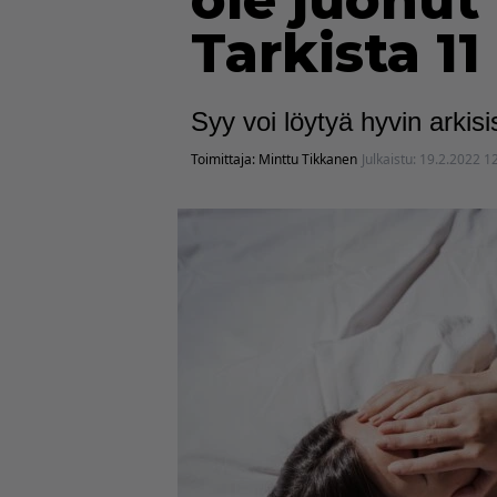
ole juonut
Tarkista 11
Syy voi löytyä hyvin arkisi
Toimittaja:
Minttu Tikkanen
Julkaistu:
19.2.2022 1