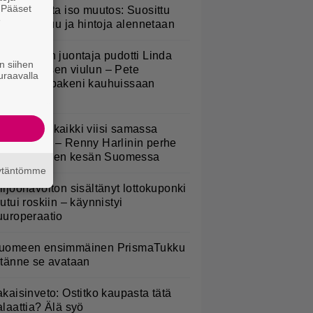
. Pääset
esburgerilta iso muutos: Suosittu
e
teria poistuu ja hintoja alennetaan
v-ohjelman juontaja pudotti Linda
n siihen
ampeniuksen viulun – Pete
uraavalla
arkkonen pakeni kauhuissaan
aikalta
Nukuimme kaikki viisi samassa
uoneessa” – Renny Harlinin perhe
ietti unelmien kesän Suomessa
äytäntömme
iljoonavoiton sisältänyt lottokuponki
outui roskiin – käynnistyi
uuroperaatio
uomeen ensimmäinen PrismaTukku
 tänne se avataan
akaisinveto: Ostitko kaupasta tätä
alaattia? Älä syö