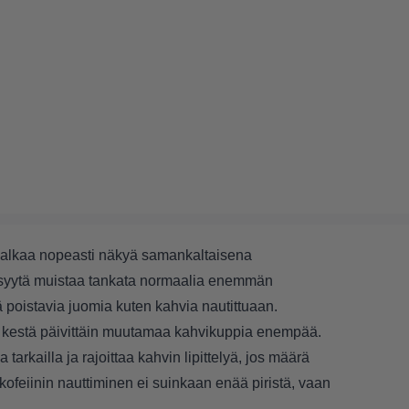
kka alkaa nopeasti näkyä samankaltaisena
n syytä muistaa tankata normaalia enemmän
tä poistavia juomia kuten kahvia nautittuaan.
i kestä päivittäin muutamaa kahvikuppia enempää.
arkailla ja rajoittaa kahvin lipittelyä, jos määrä
n kofeiinin nauttiminen ei suinkaan enää piristä, vaan