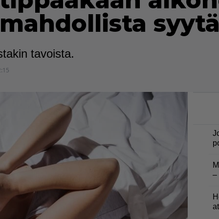
 tippaakaan alkoh
 mahdollista syyt
stakin tavoista.
2:15
J
p
M
–
H
a