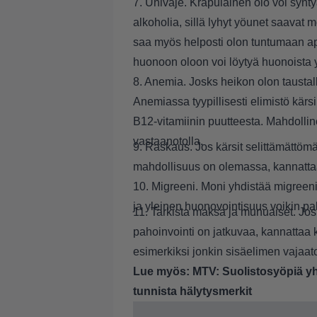
7. Univaje. Krapulainen olo voi syntyä
alkoholia, sillä lyhyt yöunet saavat 
saa myös helposti olon tuntumaan ap
huonoon oloon voi löytyä huonoista 
8. Anemia. Josks heikon olon taustalla
Anemiassa tyypillisesti elimistö kärsii
B12-vitamiinin puutteesta. Mahdollin
vastaanotolla.
9. Raskaus. Jos kärsit selittämättö
mahdollisuus on olemassa, kannattaa 
10. Migreeni. Moni yhdistää migreeni
ja yleinen huonovointisuus voikin pa
11. Tarkista maksa ja munuaiset. Jos
pahoinvointi on jatkuvaa, kannattaa k
esimerkiksi jonkin sisäelimen vajaa
Lue myös:
MTV: Suolistosyöpiä yh
tunnista hälytysmerkit