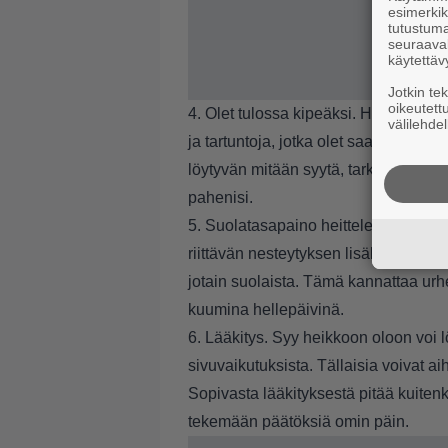
esimerkiks
tutustuma
seuraaval
käytettäv
Jotkin te
oikeutett
4. Olet tulossa kipeäksi. Heikkoa oloa 
välilehdel
ja tartuntoja, jotka olet saattanut na
löytyvän mitään syytä, tarkkaile vointi
pahenisi.
5. Suolatasapaino heittelee. Hikoilu
riittävän nesteytyksen lisäksi on syy
jotain suolaista. Tämä kannattaa urh
kuumina hellepäivinä.
6. Lääkitys. Syy heikkoon oloon voi 
sivuvaikutuksista. Tällaisia voivat aih
Sopivasta lääkityksestä pitää kuiten
tekemään päätöksiä omin päin.