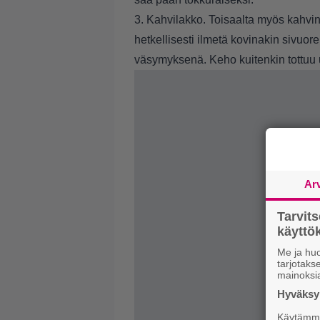
3. Kahvilakko. Toisaalta myös kahvi
hetkellisesti ilmetä kovinakin sivuo
väsymyksenä. Keho kuitenkin tottuu u
Ar
Tarvit
käytt
Me ja huo
tarjotak
mainoksi
Hyväksym
Käytämme 