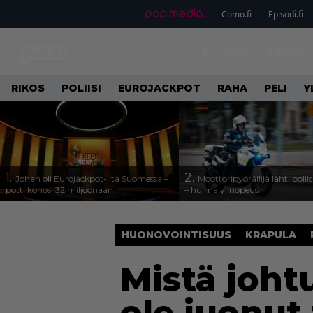
Como.fi
Episodi.fi
ETUSIVU
VIIHDE
RIKOS
POLIISI
EUROJACKPOT
RAHA
PELI
Y
1.
2.
Johan oli Eurojackpot-ilta Suomessa –
Moottoripyöräilijä lähti poli
potti kohosi 32 miljoonaan
– huima ylinopeus
HUONOVOINTISUUS
KRAPULA
Mistä joht