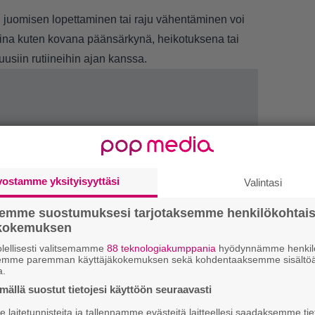
n juomisen lopettaminen tai raju vähentäminen voi
reina kuten kovana päänsärkynä, heikotuksena tai
usiin rutiineihin ajan kanssa.
vostamme yksityisyyttäsi
Valintasi
semme suostumuksesi tarjotaksemme henkilökohtai
ökokemuksen
1.
J
–
lellisesti valitsemamme
88 teknologiakumppania
hyödynnämme henkilö
semme paremman käyttäjäkokemuksen sekä kohdentaaksemme sisältöä
a.
2.
M
ällä suostut tietojesi käyttöön seuraavasti
–
laitetunnisteita ja tallennamme evästeitä laitteellesi saadaksemme tie