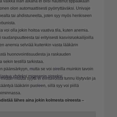
 vaikka illan aikana ei olisi nauttinut tippaakaan
monen olon automaattisesti pyörryttäväksi. Univaje
ealta tai ahdistuneelta, joten syy myös henkiseen
yöunista.
 voi olla jokin hoitoa vaativa tila, kuten anemia.
 raudanpuutteesta tai erityisesti kasvisruokailijoilla
en anemia selviää kuitenkin vasta lääkärin
mästä huonovointisuudesta ja raskauden
sekin testillä tarkistaa.
n päänsärkyyn, mutta se voi oireilla muinkin tavoin
ljastua yhdeksi migreenin oireeksi.
 mitään muuta syytä ei elintavoista tunnu löytyvän ja
ääntyä lääkärin puoleen, sillä syy voi piillä
toiminnassa.
distää lähes aina jokin kolmesta oireesta –