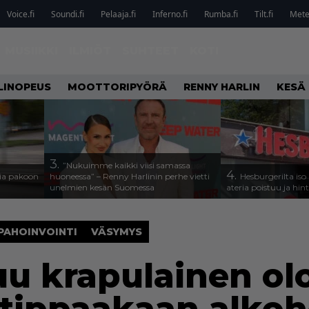
Voice.fi
Soundi.fi
Pelaaja.fi
Inferno.fi
Rumba.fi
Tilt.fi
Metel
MUSIIKKI
ILMIÖT
SUHTEET
KOTI
LINOPEUS
MOOTTORIPYÖRÄ
RENNY HARLIN
KESÄ
3.
”Nukuimme kaikki viisi samassa
4.
isia pakoon
huoneessa” – Renny Harlinin perhe vietti
Hesburgerilta iso
unelmien kesän Suomessa
ateria poistuu ja hin
PAHOINVOINTI
VÄSYMYS
uu krapulainen olo