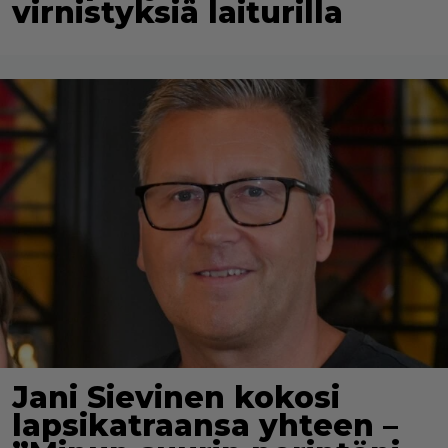
virnistyksiä laiturilla
Jani Sievinen kokosi
lapsikatraansa yhteen –