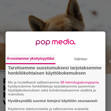
Arvostamme yksityisyyttäsi
Valintasi
Tarvitsemme suostumuksesi tarjotaksemme
henkilökohtaisen käyttökokemuksen
Pohjois-Korea neuvoo
Me ja huolellisesti valitsemamme
88 teknologiakumppania
kansalaisiaan selviämään
hyödynnämme henkilötietoja tarjotaksemme paremman
käyttäjäkokemuksen sekä kohdentaaksemme sisältöä ja
helteistä syömällä
mainoksia.
viilentävää koiraa
Hyväksymällä suostut tietojesi käyttöön seuraavasti
Käytämme laitetunnisteita ja tallennamme evästeitä