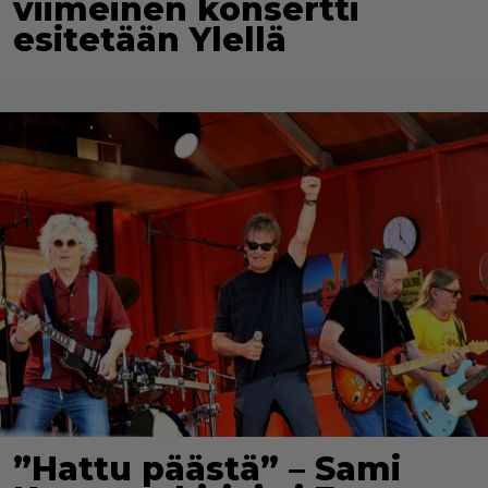
viimeinen konsertti
esitetään Ylellä
”Hattu päästä” – Sami