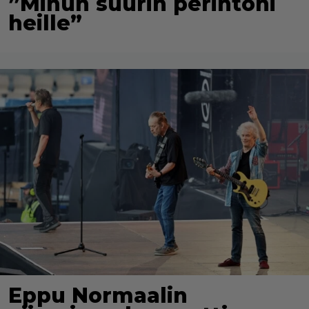
”Minun suurin perintöni
heille”
Eppu Normaalin