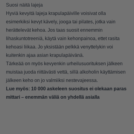
Suosi näitä lajeja
Hyviä kevyitä lajeja krapulapäiville voisivat olla
esimerkiksi kevyt kävely, jooga tai pilates, jotka vain
herättelevät kehoa. Jos taas suosit ennemmin
lihaskuntotreeniä, käytä vain kehonpainoa, ettet rasita
kehoasi liikaa. Jo yksistään pelkkä venyttelykin voi
kuitenkin ajaa asian krapulapäivänä.
Tärkeää on myös kevyenkin urheilusuorituksen jälkeen
muistaa juoda riittävästi vettä, sillä alkoholin käyttämisen
jälkeen keho on jo valmiiksi nestevajeessa.
Lue myös:
10 000 askeleen suositus ei olekaan paras
mittari – enemmän väliä on yhdellä asialla