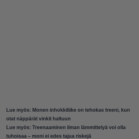
Lue myös:
Monen inhokkiliike on tehokas treeni, kun
otat näppärät vinkit haltuun
Lue myös:
Treenaaminen ilman lämmittelyä voi olla
tuhoisaa – moni ei edes tajua riskejä