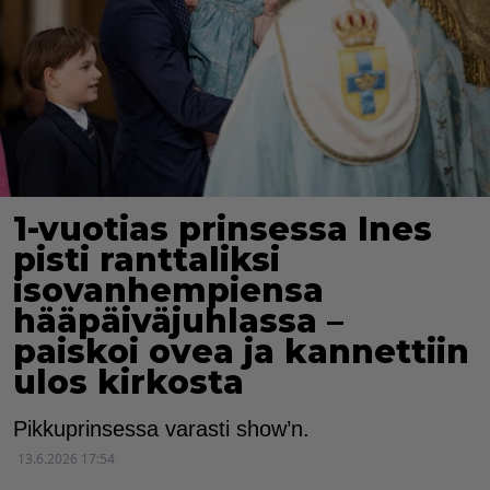
1-vuotias prinsessa Ines
pisti ranttaliksi
isovanhempiensa
hääpäiväjuhlassa –
paiskoi ovea ja kannettiin
ulos kirkosta
Pikkuprinsessa varasti show’n.
13.6.2026 17:54