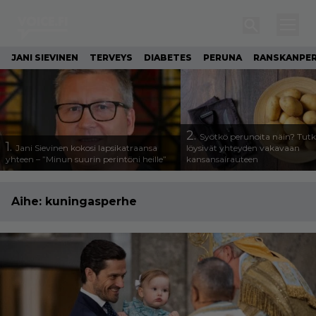
JANI SIEVINEN
TERVEYS
DIABETES
PERUNA
RANSKANPE
2.
Syötkö perunoita näin? Tutk
1.
Jani Sievinen kokosi lapsikatraansa
löysivät yhteyden vakavaan
yhteen – ”Minun suurin perintöni heille”
kansansairauteen
Aihe:
kuningasperhe