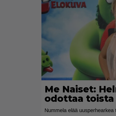
Me Naiset: H
odottaa toista
Nummela elää uusperhearkea tur