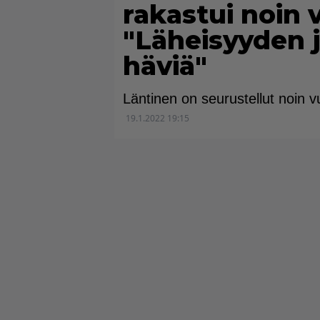
rakastui noin v
"Läheisyyden j
häviä"
Läntinen on seurustellut noin 
19.1.2022 19:15