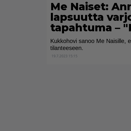
Me Naiset: An
lapsuutta varj
tapahtuma – "K
Kukkohovi sanoo Me Naisille, 
tilanteeseen.
19.7.2023 15:15