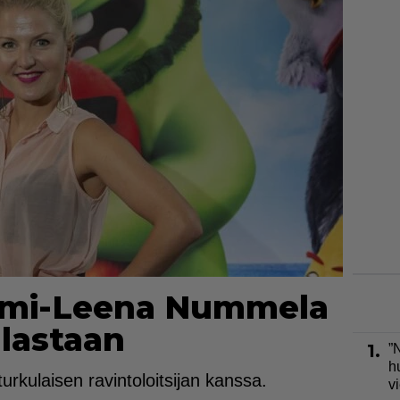
elmi-Leena Nummela
 lastaan
1.
”
h
kulaisen ravintoloitsijan kanssa.
v