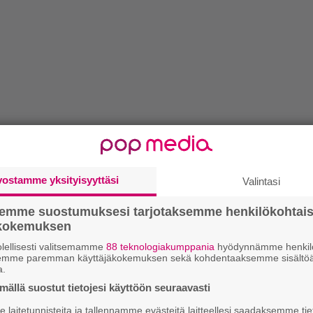
vostamme yksityisyyttäsi
Valintasi
semme suostumuksesi tarjotaksemme henkilökohtai
ökokemuksen
lellisesti valitsemamme
88 teknologiakumppania
hyödynnämme henkilö
semme paremman käyttäjäkokemuksen sekä kohdentaaksemme sisältöä
a.
ällä suostut tietojesi käyttöön seuraavasti
laitetunnisteita ja tallennamme evästeitä laitteellesi saadaksemme tie