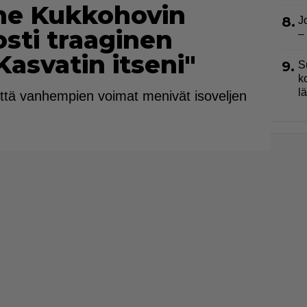
ne Kukkohovin
8.
J
osti traaginen
–
asvatin itseni"
9.
S
k
l
että vanhempien voimat menivät isoveljen