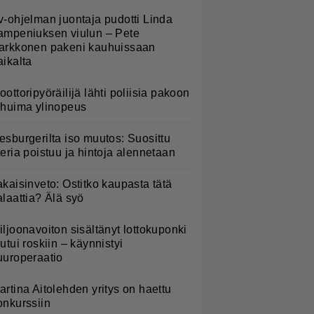
v-ohjelman juontaja pudotti Linda
ampeniuksen viulun – Pete
arkkonen pakeni kauhuissaan
aikalta
oottoripyöräilijä lähti poliisia pakoon
 huima ylinopeus
esburgerilta iso muutos: Suosittu
teria poistuu ja hintoja alennetaan
akaisinveto: Ostitko kaupasta tätä
alaattia? Älä syö
iljoonavoiton sisältänyt lottokuponki
outui roskiin – käynnistyi
uuroperaatio
artina Aitolehden yritys on haettu
onkurssiin