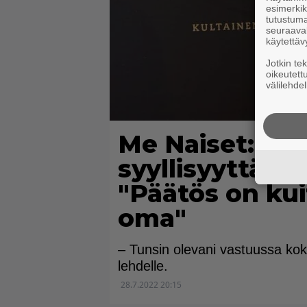
esimerkiks
tutustuma
seuraaval
käytettäv
Jotkin te
oikeutett
välilehdel
Me Naiset: Mar
syyllisyyttä sil
"Päätös on kui
oma"
– Tunsin olevani vastuussa kok
lehdelle.
28.7.2022 20:15