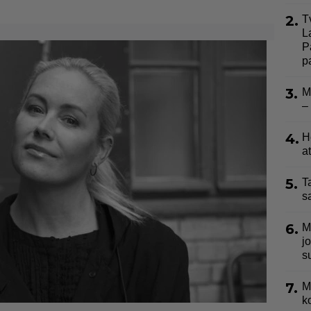
2.
T
L
P
p
3.
M
–
4.
H
a
5.
T
s
6.
M
j
s
7.
M
k