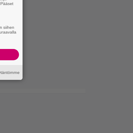
. Pääset
e
n siihen
uraavalla
äytäntömme