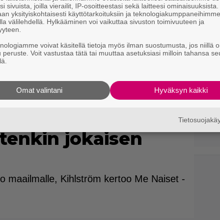
i sivuista, joilla vierailit, IP-osoitteestasi sekä laitteesi ominaisuuksista
an yksityiskohtaisesti käyttötarkoituksiin ja teknologiakumppaneihimm
la välilehdellä. Hylkääminen voi vaikuttaa sivuston toimivuuteen ja
yyteen.
knologiamme voivat käsitellä tietoja myös ilman suostumusta, jos niillä o
u peruste. Voit vastustaa tätä tai muuttaa asetuksiasi milloin tahansa se
lä.
Omat valintani
Hyväksyn kaikki
ja Kihlström koki
ikonirinnoista –
Tietosuojak
tenkin jokaisen
o maailmalle, Kihlström kertoo Me Naiset -