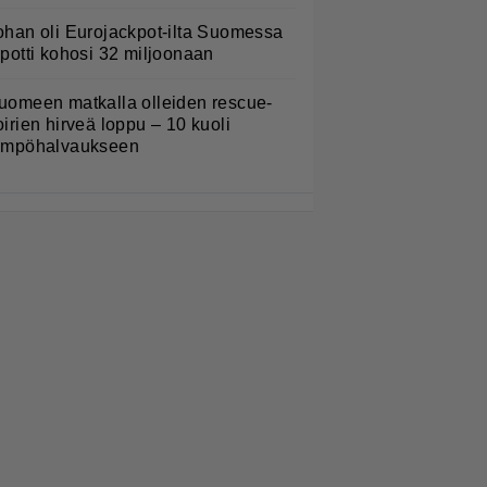
ohan oli Eurojackpot-ilta Suomessa
 potti kohosi 32 miljoonaan
uomeen matkalla olleiden rescue-
oirien hirveä loppu – 10 kuoli
ämpöhalvaukseen