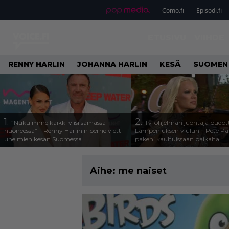
Como.fi
Episodi.fi
ETUSIVU
VIIHDE
RENNY HARLIN
JOHANNA HARLIN
KESÄ
SUOMEN
1.
2.
”Nukuimme kaikki viisi samassa
Tv-ohjelman juontaja pudott
huoneessa” – Renny Harlinin perhe vietti
Lampeniuksen viulun – Pete P
unelmien kesän Suomessa
pakeni kauhuissaan paikalta
Aihe:
me naiset