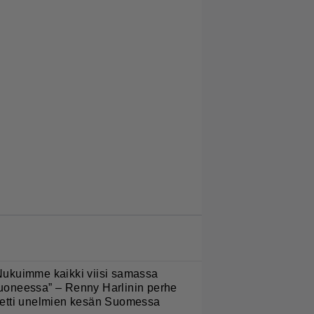
LUETUIMMAT JUTUT
Nukuimme kaikki viisi samassa
uoneessa” – Renny Harlinin perhe
ietti unelmien kesän Suomessa