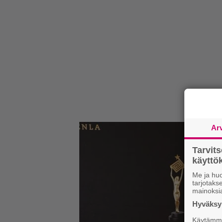
Ar
Tarvit
käytt
Me ja huo
tarjotak
mainoksi
Hyväksym
Käytämme 