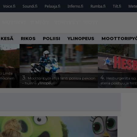
Voice.fi
Soundi.fi
Pelaaja.fi
Inferno.fi
Rumba.fi
Tilt.fi
Metel
MUSIIKKI
ILMIÖT
SUHTEET
KOTI
 KESÄ
RIKOS
POLIISI
YLINOPEUS
MOOTTORIPY
i Linda
3.
4.
arkkonen
Moottoripyöräilijä lähti poliisia pakoon
Hesburgerilta iso
– huima ylinopeus
ateria poistuu ja hin